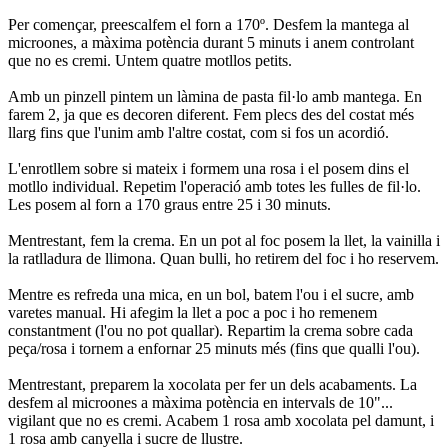
Per començar, preescalfem el forn a 170º. Desfem la mantega al
microones, a màxima potència durant 5 minuts i anem controlant
que no es cremi. Untem quatre motllos petits.
Amb un pinzell pintem un làmina de pasta fil·lo amb mantega. En
farem 2, ja que es decoren diferent. Fem plecs des del costat més
llarg fins que l'unim amb l'altre costat, com si fos un acordió.
L'enrotllem sobre si mateix i formem una rosa i el posem dins el
motllo individual. Repetim l'operació amb totes les fulles de fil·lo.
Les posem al forn a 170 graus entre 25 i 30 minuts.
Mentrestant, fem la crema. En un pot al foc posem la llet, la vainilla i
la ratlladura de llimona. Quan bulli, ho retirem del foc i ho reservem.
Mentre es refreda una mica, en un bol, batem l'ou i el sucre, amb
varetes manual. Hi afegim la llet a poc a poc i ho remenem
constantment (l'ou no pot quallar). Repartim la crema sobre cada
peça/rosa i tornem a enfornar 25 minuts més (fins que qualli l'ou).
Mentrestant, preparem la xocolata per fer un dels acabaments. La
desfem al microones a màxima potència en intervals de 10"...
vigilant que no es cremi. Acabem 1 rosa amb xocolata pel damunt, i
1 rosa amb canyella i sucre de llustre.