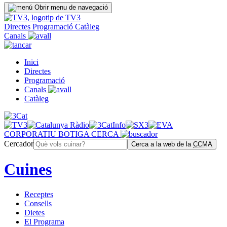
Obrir menu de navegació
Directes
Programació
Catàleg
Canals
Inici
Directes
Programació
Canals
Catàleg
CORPORATIU
BOTIGA
CERCA
Cercador
Cerca a la web de la
CCMA
Cuines
Receptes
Consells
Dietes
El Programa