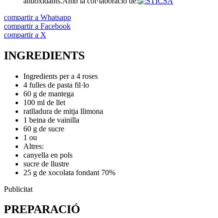
antioxidants.
Amb la col·laboració de:
compartir a Whatsapp
compartir a Facebook
compartir a X
INGREDIENTS
Ingredients per a 4 roses
4 fulles de pasta fil·lo
60 g de mantega
100 ml de llet
ratlladura de mitja llimona
1 beina de vainilla
60 g de sucre
1 ou
Altres:
canyella en pols
sucre de llustre
25 g de xocolata fondant 70%
Publicitat
PREPARACIÓ