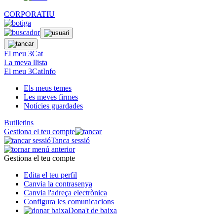
CORPORATIU
El meu 3Cat
La meva llista
El meu 3CatInfo
Els meus temes
Les meves firmes
Notícies guardades
Butlletins
Gestiona el teu compte
Tanca sessió
Gestiona el teu compte
Edita el teu perfil
Canvia la contrasenya
Canvia l'adreça electrònica
Configura les comunicacions
Dona't de baixa