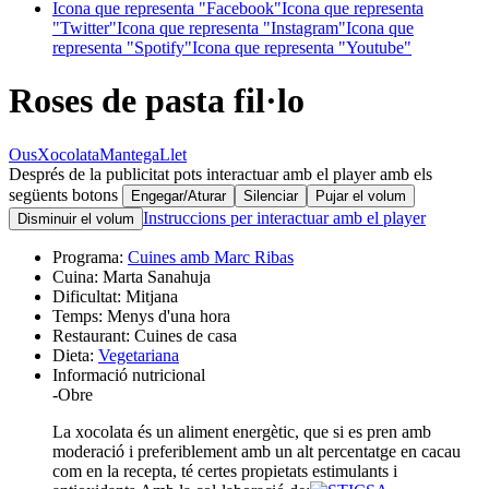
Icona que representa "Facebook"
Icona que representa
"Twitter"
Icona que representa "Instagram"
Icona que
representa "Spotify"
Icona que representa "Youtube"
Roses de pasta fil·lo
Ous
Xocolata
Mantega
Llet
Després de la publicitat pots interactuar amb el player amb els
següents botons
Engegar/Aturar
Silenciar
Pujar el volum
Instruccions per interactuar amb el player
Disminuir el volum
Programa:
Cuines amb Marc Ribas
Cuina:
Marta Sanahuja
Dificultat:
Mitjana
Temps:
Menys d'una hora
Restaurant:
Cuines de casa
Dieta:
Vegetariana
Informació nutricional
-
Obre
La xocolata és un aliment energètic, que si es pren amb
moderació i preferiblement amb un alt percentatge en cacau
com en la recepta, té certes propietats estimulants i