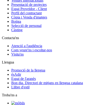
Vendes internacionals
Presentació de projectes
Espai Proveïdor - Client
Perfil del contractant
Còpia i Venda d'imatges
Botiga
Selecció de personal
Càsting
Contacta'ns
Atenció a l'audiència
Com veure'ns i escoltar-nos
Visita'ns
Llengua
Promoció de la llengua
ésAdir
Espai de l'aranès
Bon dia. Directori de mitjans en llengua catalana
Llibre d'estil
Troba'ns a