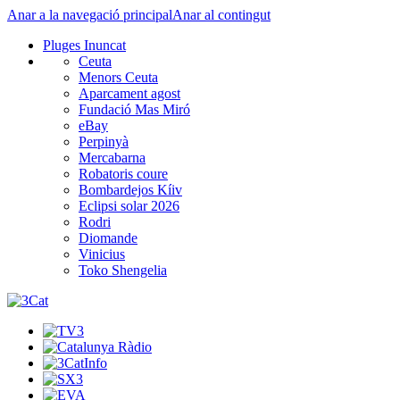
Anar a la navegació principal
Anar al contingut
Pluges Inuncat
Ceuta
Menors Ceuta
Aparcament agost
Fundació Mas Miró
eBay
Perpinyà
Mercabarna
Robatoris coure
Bombardejos Kíiv
Eclipsi solar 2026
Rodri
Diomande
Vinicius
Toko Shengelia