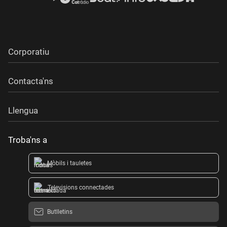
Corporatiu
Contacta'ns
Llengua
Troba'ns a
Mòbils i tauletes
Televisions connectades
Butlletins