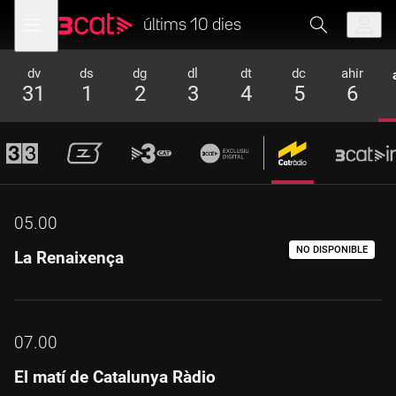
Anar
Anar
Obre
menú
a
al
últims 10 dies
de
la
contingut
navegació
navegació
dv
ds
dg
dl
dt
dc
ahir
principal
31
1
2
3
4
5
6
05.00
NO DISPONIBLE
La Renaixença
07.00
El matí de Catalunya Ràdio