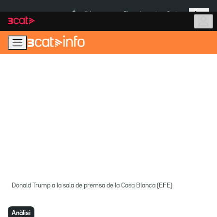
Anar
Anar
Més
a
al
És notícia:
Pluges Inuncat
Ceuta
la
contingut
navegació
principal
Donald Trump a la sala de premsa de la Casa Blanca (EFE)
Anàlisi