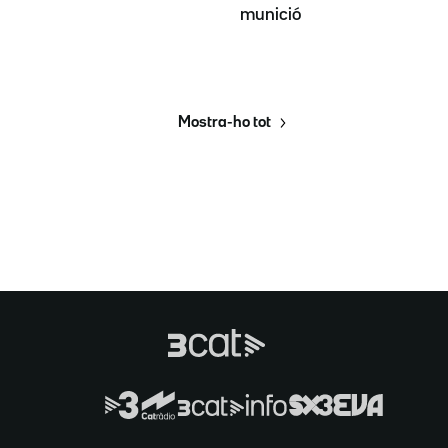
munició
Mostra-ho tot