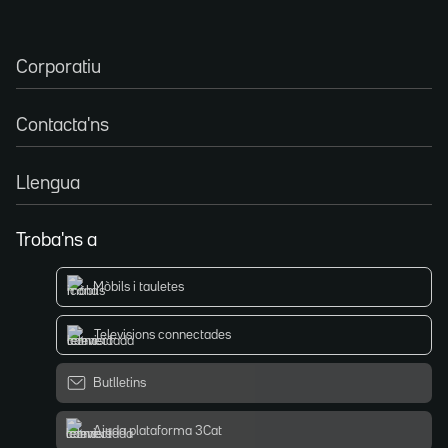
Corporatiu
Contacta'ns
Llengua
Troba'ns a
Mòbils i tauletes
Televisions connectades
Butlletins
Ajuda plataforma 3Cat