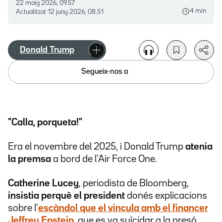
22 maig 2026, 09.57
4 min
Actualitzat
12 juny 2026, 08.51
Donald Trump
Segueix-nos a
"Calla, porqueta!"
Era el novembre del 2025, i Donald Trump
atenia
la premsa
a bord de l'Air Force One.
Catherine Lucey
, periodista de Bloomberg,
insistia perquè el president
donés explicacions
sobre l'
escàndol que el vincula amb el financer
Jeffrey Epstein
, que es va suïcidar a la presó