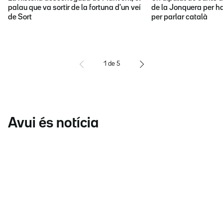
palau que va sortir de la fortuna d'un veí
de la Jonquera per ha
de Sort
per parlar català
1
de
5
Avui és notícia