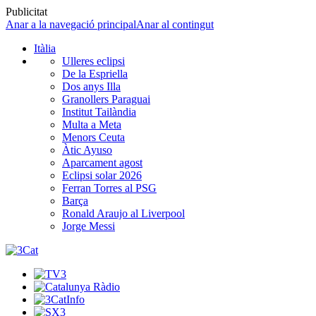
Publicitat
Anar a la navegació principal
Anar al contingut
Itàlia
Ulleres eclipsi
De la Espriella
Dos anys Illa
Granollers Paraguai
Institut Tailàndia
Multa a Meta
Menors Ceuta
Àtic Ayuso
Aparcament agost
Eclipsi solar 2026
Ferran Torres al PSG
Barça
Ronald Araujo al Liverpool
Jorge Messi