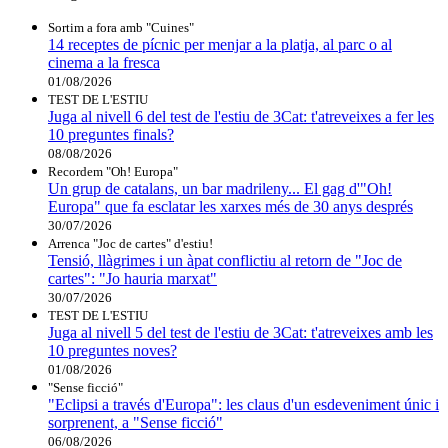
Sortim a fora amb "Cuines"
14 receptes de pícnic per menjar a la platja, al parc o al
cinema a la fresca
01/08/2026
TEST DE L'ESTIU
Juga al nivell 6 del test de l'estiu de 3Cat: t'atreveixes a fer les
10 preguntes finals?
08/08/2026
Recordem "Oh! Europa"
Un grup de catalans, un bar madrileny... El gag d'"Oh!
Europa" que fa esclatar les xarxes més de 30 anys després
30/07/2026
Arrenca "Joc de cartes" d'estiu!
Tensió, llàgrimes i un àpat conflictiu al retorn de "Joc de
cartes": "Jo hauria marxat"
30/07/2026
TEST DE L'ESTIU
Juga al nivell 5 del test de l'estiu de 3Cat: t'atreveixes amb les
10 preguntes noves?
01/08/2026
"Sense ficció"
"Eclipsi a través d'Europa": les claus d'un esdeveniment únic i
sorprenent, a "Sense ficció"
06/08/2026