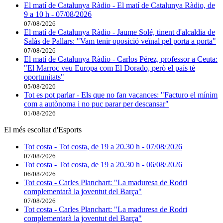
El matí de Catalunya Ràdio - El matí de Catalunya Ràdio, de
9 a 10 h - 07/08/2026
07/08/2026
El matí de Catalunya Ràdio - Jaume Solé, tinent d'alcaldia de
Salàs de Pallars: "Vam tenir oposició veïnal pel porta a porta"
07/08/2026
El matí de Catalunya Ràdio - Carlos Pérez, professor a Ceuta:
"El Marroc veu Europa com El Dorado, però el país té
oportunitats"
05/08/2026
Tot es pot parlar - Els que no fan vacances: "Facturo el mínim
com a autònoma i no puc parar per descansar"
01/08/2026
El més escoltat d'Esports
Tot costa - Tot costa, de 19 a 20.30 h - 07/08/2026
07/08/2026
Tot costa - Tot costa, de 19 a 20.30 h - 06/08/2026
06/08/2026
Tot costa - Carles Planchart: "La maduresa de Rodri
complementarà la joventut del Barça"
07/08/2026
Tot costa - Carles Planchart: "La maduresa de Rodri
complementarà la joventut del Barça"