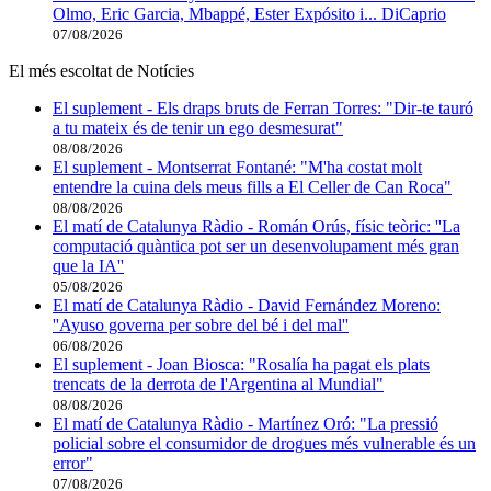
Olmo, Eric Garcia, Mbappé, Ester Expósito i... DiCaprio
07/08/2026
El més escoltat de Notícies
El suplement - Els draps bruts de Ferran Torres: "Dir-te tauró
a tu mateix és de tenir un ego desmesurat"
08/08/2026
El suplement - Montserrat Fontané: "M'ha costat molt
entendre la cuina dels meus fills a El Celler de Can Roca"
08/08/2026
El matí de Catalunya Ràdio - Román Orús, físic teòric: ''La
computació quàntica pot ser un desenvolupament més gran
que la IA''
05/08/2026
El matí de Catalunya Ràdio - David Fernández Moreno:
''Ayuso governa per sobre del bé i del mal''
06/08/2026
El suplement - Joan Biosca: "Rosalía ha pagat els plats
trencats de la derrota de l'Argentina al Mundial"
08/08/2026
El matí de Catalunya Ràdio - Martínez Oró: "La pressió
policial sobre el consumidor de drogues més vulnerable és un
error"
07/08/2026