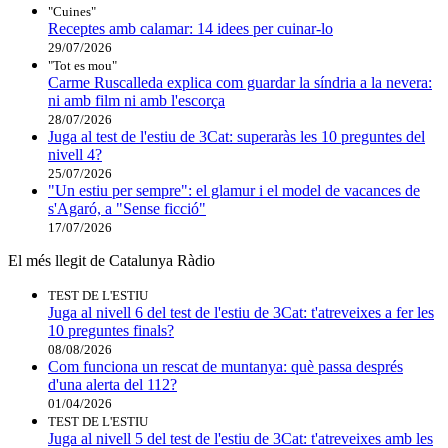
"Cuines"
Receptes amb calamar: 14 idees per cuinar-lo
29/07/2026
"Tot es mou"
Carme Ruscalleda explica com guardar la síndria a la nevera:
ni amb film ni amb l'escorça
28/07/2026
Juga al test de l'estiu de 3Cat: superaràs les 10 preguntes del
nivell 4?
25/07/2026
"Un estiu per sempre": el glamur i el model de vacances de
s'Agaró, a "Sense ficció"
17/07/2026
El més llegit de Catalunya Ràdio
TEST DE L'ESTIU
Juga al nivell 6 del test de l'estiu de 3Cat: t'atreveixes a fer les
10 preguntes finals?
08/08/2026
Com funciona un rescat de muntanya: què passa després
d'una alerta del 112?
01/04/2026
TEST DE L'ESTIU
Juga al nivell 5 del test de l'estiu de 3Cat: t'atreveixes amb les