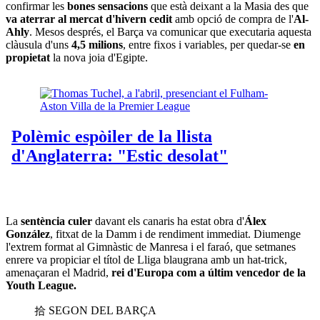
confirmar les
bones sensacions
que està deixant a la Masia des que
va aterrar al mercat d'hivern cedit
amb opció de compra de l'
Al-
Ahly
. Mesos després, el Barça va comunicar que executaria aquesta
clàusula d'uns
4,5 milions
, entre fixos i variables, per quedar-se
en
propietat
la nova joia d'Egipte.
La
sentència culer
davant els canaris ha estat obra d'
Álex
González
, fitxat de la Damm i de rendiment immediat. Diumenge
l'extrem format al Gimnàstic de Manresa i el faraó, que setmanes
enrere va propiciar el títol de Lliga blaugrana amb un hat-trick,
amenaçaran el Madrid,
rei d'Europa com a últim vencedor de la
Youth League.
拾 SEGON DEL BARÇA