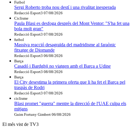
Futbol
Sergi Roberto troba nou destí i una rivalitat inesperada
Redacció Esport3
07/08/2026
Ciclisme
Paula Blasi es desfoga després del Mont Ventor: "S'ha fet una
bola molt gran"
Redacció Esport3
07/08/2026
futbol
Massiva reacció desagraïda del madridisme al faraònic
fitxatge de Diomande
Redacció Esport3
06/08/2026
Barça
Casadó i Bardghji no viatgen amb el Barça a Udine
Redacció Esport3
08/08/2026
Barça
El City desestima la primera oferta que li ha fet el Barça pel
traspàs de Rodri
Redacció Esport3
07/08/2026
ciclisme
Blasi promet "guerra" mentre la direcció de l'UAE culpa els
mitjans
Guim Fortuny Gimbert
06/08/2026
El més vist de TV3