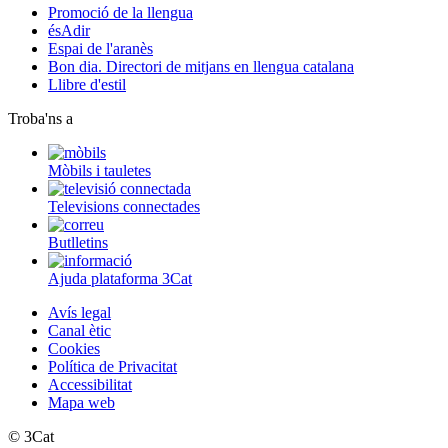
Promoció de la llengua
ésAdir
Espai de l'aranès
Bon dia. Directori de mitjans en llengua catalana
Llibre d'estil
Troba'ns a
Mòbils i tauletes
Televisions connectades
Butlletins
Ajuda plataforma 3Cat
Avís legal
Canal ètic
Cookies
Política de Privacitat
Accessibilitat
Mapa web
© 3Cat