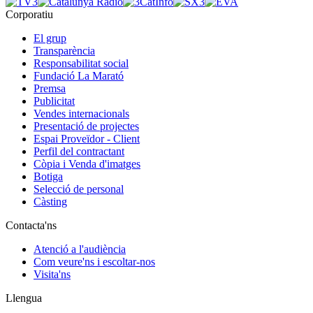
Corporatiu
El grup
Transparència
Responsabilitat social
Fundació La Marató
Premsa
Publicitat
Vendes internacionals
Presentació de projectes
Espai Proveïdor - Client
Perfil del contractant
Còpia i Venda d'imatges
Botiga
Selecció de personal
Càsting
Contacta'ns
Atenció a l'audiència
Com veure'ns i escoltar-nos
Visita'ns
Llengua