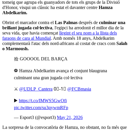
torneig que agrupa els guanyadors de tots els grups de la Divisió
d'Honor, visqui un clàssic ha estat el davanter centre
Hamza
Abdelkarim.
Obrint el marcador contra el
Las Palmas
després de
culminar una
brillant jugada col·lectiva
, l'egipci ha arrodonit el millor dia de la
seva vida, que havia començat
llegint el seu nom a la llista dels
faraons de cara al Mundial
. Amb només 18 anys, Abdelkarim
complementarà l'atac dels nord-africans al costat de cracs com
Salah
o Marmoush.
拾 GOOOOL DEL BARÇA
⚽️ Hamza Abdelkarim avança el conjunt blaugrana
culminant una gran jugada col·lectiva
⚔️
@UDLP_Cantera
0⃣-1⃣
@FCBmasia
▶️
https://t.co/IMWS5GwOfi
pic.twitter.com/su3qywmRFp
— Esport3 (@esport3)
May 21, 2026
La sorpresa de la convocatòria de Hamza, no obstant, no fa més que