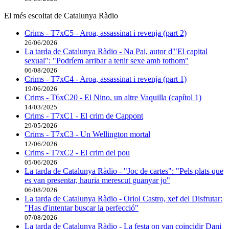
El més escoltat de Catalunya Ràdio
Crims - T7xC5 - Aroa, assassinat i revenja (part 2)
26/06/2026
La tarda de Catalunya Ràdio - Na Pai, autor d'"El capital
sexual": "Podríem arribar a tenir sexe amb tothom"
06/08/2026
Crims - T7xC4 - Aroa, assassinat i revenja (part 1)
19/06/2026
Crims - T6xC20 - El Nino, un altre Vaquilla (capítol 1)
14/03/2025
Crims - T7xC1 - El crim de Cappont
29/05/2026
Crims - T7xC3 - Un Wellington mortal
12/06/2026
Crims - T7xC2 - El crim del pou
05/06/2026
La tarda de Catalunya Ràdio - "Joc de cartes": "Pels plats que
es van presentar, hauria merescut guanyar jo"
06/08/2026
La tarda de Catalunya Ràdio - Oriol Castro, xef del Disfrutar:
"Has d'intentar buscar la perfecció"
07/08/2026
La tarda de Catalunya Ràdio - La festa on van coincidir Dani