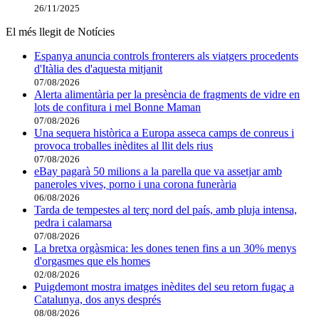
26/11/2025
El més llegit de Notícies
Espanya anuncia controls fronterers als viatgers procedents
d'Itàlia des d'aquesta mitjanit
07/08/2026
Alerta alimentària per la presència de fragments de vidre en
lots de confitura i mel Bonne Maman
07/08/2026
Una sequera històrica a Europa asseca camps de conreus i
provoca troballes inèdites al llit dels rius
07/08/2026
eBay pagarà 50 milions a la parella que va assetjar amb
paneroles vives, porno i una corona funerària
06/08/2026
Tarda de tempestes al terç nord del país, amb pluja intensa,
pedra i calamarsa
07/08/2026
La bretxa orgàsmica: les dones tenen fins a un 30% menys
d'orgasmes que els homes
02/08/2026
Puigdemont mostra imatges inèdites del seu retorn fugaç a
Catalunya, dos anys després
08/08/2026