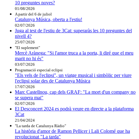
10 preguntes noves?
01/08/2026
A partir del 6 de juliol
Catalunya Música, oberta a l'estiu!
02/07/2026
Juga al test de l'estiu de 3Cat: superaràs les 10 preguntes del
nivell 4?
25/07/2026
"El suplement"
Mercè Arànega: "Si l'amor truca a la porta, li diré que el meu
marit no hi és"
03/07/2026
Programació especial eclipsi
"Els vels de l'eclipsi", un viatge musical i simbòlic per viure
l'eclipsi solar des de Catalunya Música
17/07/2026
Marc Castellnou, cap dels GRAF: "La mort d'un company no
se supera mai"
02/07/2026
El Desconcert 2024 es podrà veure en directe a la plataforma
3Cat
21/04/2024
"La tarda de Catalunya Ràdio"
La història d'amor de Ramon Pellicer i Lali Colomé que ha
revolucionat "La tarda"