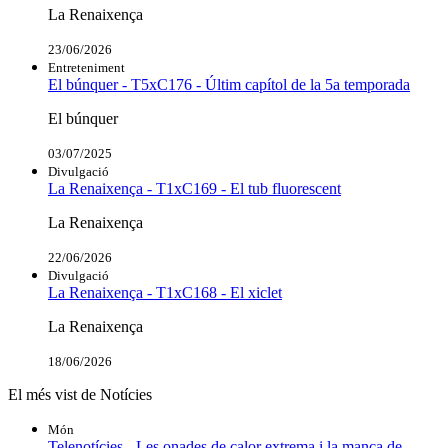
La Renaixença
23/06/2026
Entreteniment
El búnquer - T5xC176 - Últim capítol de la 5a temporada
El búnquer
03/07/2025
Divulgació
La Renaixença - T1xC169 - El tub fluorescent
La Renaixença
22/06/2026
Divulgació
La Renaixença - T1xC168 - El xiclet
La Renaixença
18/06/2026
El més vist de Notícies
Món
Telenotícies - Les onades de calor extrema i la manca de