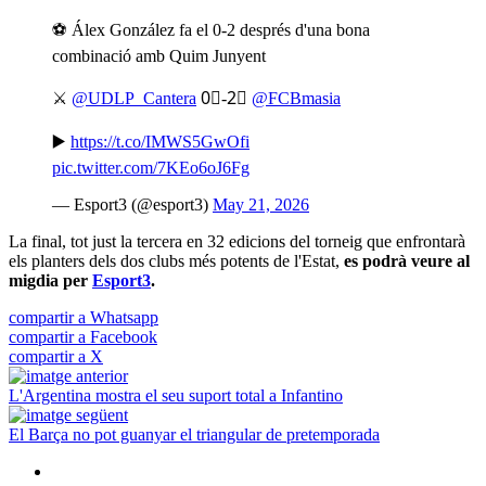
⚽️ Álex González fa el 0-2 després d'una bona
combinació amb Quim Junyent
⚔️
@UDLP_Cantera
0⃣-2⃣
@FCBmasia
▶️
https://t.co/IMWS5GwOfi
pic.twitter.com/7KEo6oJ6Fg
— Esport3 (@esport3)
May 21, 2026
La final, tot just la tercera en 32 edicions del torneig que enfrontarà
els planters dels dos clubs més potents de l'Estat,
es podrà veure al
migdia per
Esport3
.
compartir a Whatsapp
compartir a Facebook
compartir a X
L'Argentina mostra el seu suport total a Infantino
El Barça no pot guanyar el triangular de pretemporada