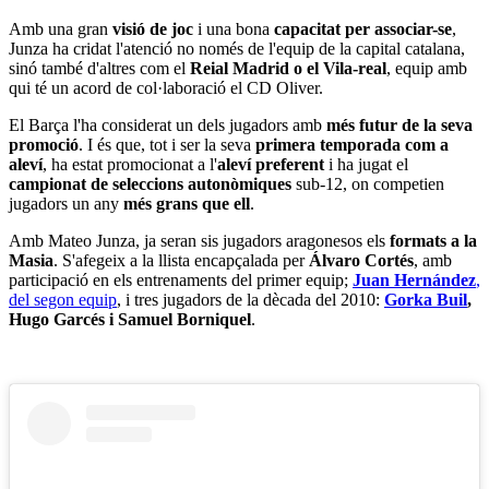
Amb una gran
visió de joc
i una bona
capacitat per associar-se
,
Junza ha cridat l'atenció no només de l'equip de la capital catalana,
sinó també d'altres com el
Reial Madrid o el Vila-real
, equip amb
qui té un acord de col·laboració el CD Oliver.
El Barça l'ha considerat un dels jugadors amb
més futur de la seva
promoció
. I és que, tot i ser la seva
primera temporada com a
aleví
, ha estat promocionat a l'
aleví preferent
i ha jugat el
campionat de seleccions
autonòmiques
sub-12, on competien
jugadors un any
més grans que ell
.
Amb Mateo Junza, ja seran sis jugadors aragonesos els
formats a la
Masia
. S'afegeix a la llista encapçalada per
Álvaro Cortés
, amb
participació en els entrenaments del primer equip;
Juan Hernández
,
del segon equip
, i tres jugadors de la dècada del 2010:
Gorka Buil
,
Hugo Garcés i Samuel Borniquel
.