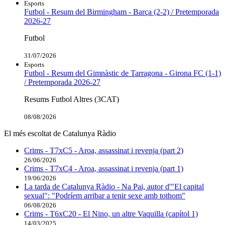
Esports
Futbol - Resum del Birmingham - Barça (2-2) / Pretemporada
2026-27
Futbol
31/07/2026
Esports
Futbol - Resum del Gimnàstic de Tarragona - Girona FC (1-1)
/ Pretemporada 2026-27
Resums Futbol Altres (3CAT)
08/08/2026
El més escoltat de Catalunya Ràdio
Crims - T7xC5 - Aroa, assassinat i revenja (part 2)
26/06/2026
Crims - T7xC4 - Aroa, assassinat i revenja (part 1)
19/06/2026
La tarda de Catalunya Ràdio - Na Pai, autor d'"El capital
sexual": "Podríem arribar a tenir sexe amb tothom"
06/08/2026
Crims - T6xC20 - El Nino, un altre Vaquilla (capítol 1)
14/03/2025