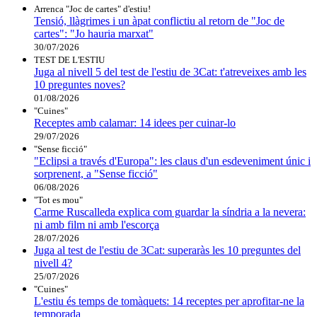
Arrenca "Joc de cartes" d'estiu!
Tensió, llàgrimes i un àpat conflictiu al retorn de "Joc de
cartes": "Jo hauria marxat"
30/07/2026
TEST DE L'ESTIU
Juga al nivell 5 del test de l'estiu de 3Cat: t'atreveixes amb les
10 preguntes noves?
01/08/2026
"Cuines"
Receptes amb calamar: 14 idees per cuinar-lo
29/07/2026
"Sense ficció"
"Eclipsi a través d'Europa": les claus d'un esdeveniment únic i
sorprenent, a "Sense ficció"
06/08/2026
"Tot es mou"
Carme Ruscalleda explica com guardar la síndria a la nevera:
ni amb film ni amb l'escorça
28/07/2026
Juga al test de l'estiu de 3Cat: superaràs les 10 preguntes del
nivell 4?
25/07/2026
"Cuines"
L'estiu és temps de tomàquets: 14 receptes per aprofitar-ne la
temporada