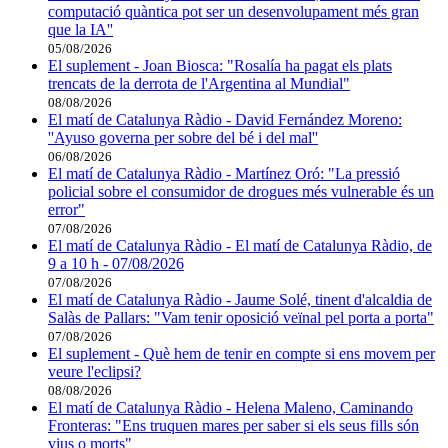
computació quàntica pot ser un desenvolupament més gran
que la IA''
05/08/2026
El suplement - Joan Biosca: "Rosalía ha pagat els plats
trencats de la derrota de l'Argentina al Mundial"
08/08/2026
El matí de Catalunya Ràdio - David Fernández Moreno:
''Ayuso governa per sobre del bé i del mal''
06/08/2026
El matí de Catalunya Ràdio - Martínez Oró: "La pressió
policial sobre el consumidor de drogues més vulnerable és un
error"
07/08/2026
El matí de Catalunya Ràdio - El matí de Catalunya Ràdio, de
9 a 10 h - 07/08/2026
07/08/2026
El matí de Catalunya Ràdio - Jaume Solé, tinent d'alcaldia de
Salàs de Pallars: "Vam tenir oposició veïnal pel porta a porta"
07/08/2026
El suplement - Què hem de tenir en compte si ens movem per
veure l'eclipsi?
08/08/2026
El matí de Catalunya Ràdio - Helena Maleno, Caminando
Fronteras: "Ens truquen mares per saber si els seus fills són
vius o morts"