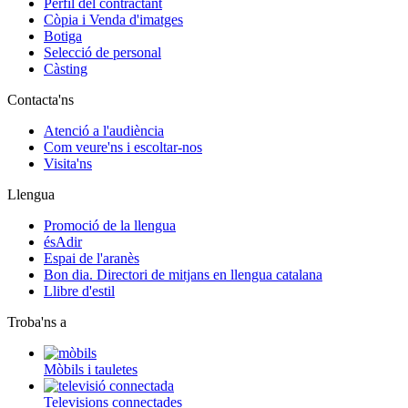
Perfil del contractant
Còpia i Venda d'imatges
Botiga
Selecció de personal
Càsting
Contacta'ns
Atenció a l'audiència
Com veure'ns i escoltar-nos
Visita'ns
Llengua
Promoció de la llengua
ésAdir
Espai de l'aranès
Bon dia. Directori de mitjans en llengua catalana
Llibre d'estil
Troba'ns a
Mòbils i tauletes
Televisions connectades