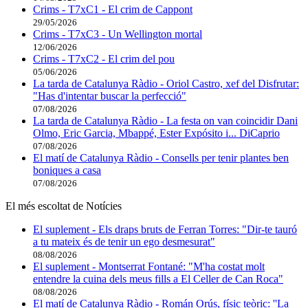
Crims - T7xC1 - El crim de Cappont
29/05/2026
Crims - T7xC3 - Un Wellington mortal
12/06/2026
Crims - T7xC2 - El crim del pou
05/06/2026
La tarda de Catalunya Ràdio - Oriol Castro, xef del Disfrutar:
"Has d'intentar buscar la perfecció"
07/08/2026
La tarda de Catalunya Ràdio - La festa on van coincidir Dani
Olmo, Eric Garcia, Mbappé, Ester Expósito i... DiCaprio
07/08/2026
El matí de Catalunya Ràdio - Consells per tenir plantes ben
boniques a casa
07/08/2026
El més escoltat de Notícies
El suplement - Els draps bruts de Ferran Torres: "Dir-te tauró
a tu mateix és de tenir un ego desmesurat"
08/08/2026
El suplement - Montserrat Fontané: "M'ha costat molt
entendre la cuina dels meus fills a El Celler de Can Roca"
08/08/2026
El matí de Catalunya Ràdio - Román Orús, físic teòric: ''La