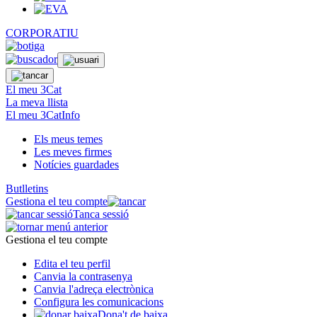
CORPORATIU
El meu 3Cat
La meva llista
El meu 3CatInfo
Els meus temes
Les meves firmes
Notícies guardades
Butlletins
Gestiona el teu compte
Tanca sessió
Gestiona el teu compte
Edita el teu perfil
Canvia la contrasenya
Canvia l'adreça electrònica
Configura les comunicacions
Dona't de baixa