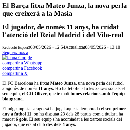
El Barça fitxa Mateo Junza, la nova perla
que creixerà a la Masia
El jugador, de només 11 anys, ha cridat
l'atenció del Reial Madrid i del Vila-real
08/05/2026 - 12.54
Actualitzat
08/05/2026 - 13.18
Redacció Esport3
Segueix-nos a
compartir a Whatsapp
compartir a Facebook
compartir a X
El FC Barcelona ha fitxat
Mateo Junza
, una nova perla del futbol
aragonès de només
11 anys
. Ho ha fet oficial a les xarxes socials el
seu equip, el
CD Oliver
, que té molt
bones relacions amb l'equip
blaugrana
.
El migcampista saragossà ha jugat aquesta temporada el seu
primer
any a futbol 11
, on ha disputat 23 dels 28 partits com a titular i ha
marcat
6 gols
. El seu equip s'ha acomiadat a les xarxes socials del
jugador, que era al club
des dels 4 anys
.