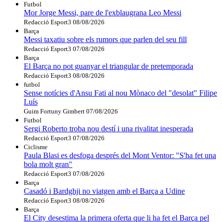
Futbol
Mor Jorge Messi, pare de l'exblaugrana Leo Messi
Redacció Esport3
08/08/2026
Barça
Messi taxatiu sobre els rumors que parlen del seu fill
Redacció Esport3
07/08/2026
Barça
El Barça no pot guanyar el triangular de pretemporada
Redacció Esport3
08/08/2026
futbol
Sense notícies d'Ansu Fati al nou Mònaco del "desolat" Filipe
Luís
Guim Fortuny Gimbert
07/08/2026
Futbol
Sergi Roberto troba nou destí i una rivalitat inesperada
Redacció Esport3
07/08/2026
Ciclisme
Paula Blasi es desfoga després del Mont Ventor: "S'ha fet una
bola molt gran"
Redacció Esport3
07/08/2026
Barça
Casadó i Bardghji no viatgen amb el Barça a Udine
Redacció Esport3
08/08/2026
Barça
El City desestima la primera oferta que li ha fet el Barça pel