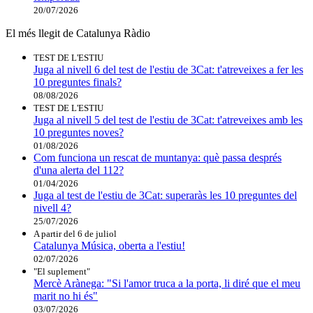
20/07/2026
El més llegit de Catalunya Ràdio
TEST DE L'ESTIU
Juga al nivell 6 del test de l'estiu de 3Cat: t'atreveixes a fer les
10 preguntes finals?
08/08/2026
TEST DE L'ESTIU
Juga al nivell 5 del test de l'estiu de 3Cat: t'atreveixes amb les
10 preguntes noves?
01/08/2026
Com funciona un rescat de muntanya: què passa després
d'una alerta del 112?
01/04/2026
Juga al test de l'estiu de 3Cat: superaràs les 10 preguntes del
nivell 4?
25/07/2026
A partir del 6 de juliol
Catalunya Música, oberta a l'estiu!
02/07/2026
"El suplement"
Mercè Arànega: "Si l'amor truca a la porta, li diré que el meu
marit no hi és"
03/07/2026