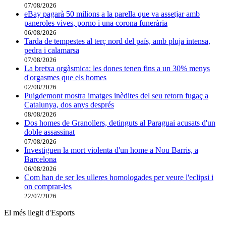
07/08/2026
eBay pagarà 50 milions a la parella que va assetjar amb
paneroles vives, porno i una corona funerària
06/08/2026
Tarda de tempestes al terç nord del país, amb pluja intensa,
pedra i calamarsa
07/08/2026
La bretxa orgàsmica: les dones tenen fins a un 30% menys
d'orgasmes que els homes
02/08/2026
Puigdemont mostra imatges inèdites del seu retorn fugaç a
Catalunya, dos anys després
08/08/2026
Dos homes de Granollers, detinguts al Paraguai acusats d'un
doble assassinat
07/08/2026
Investiguen la mort violenta d'un home a Nou Barris, a
Barcelona
06/08/2026
Com han de ser les ulleres homologades per veure l'eclipsi i
on comprar-les
22/07/2026
El més llegit d'Esports