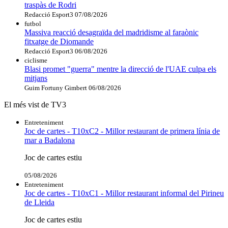
traspàs de Rodri
Redacció Esport3
07/08/2026
futbol
Massiva reacció desagraïda del madridisme al faraònic
fitxatge de Diomande
Redacció Esport3
06/08/2026
ciclisme
Blasi promet "guerra" mentre la direcció de l'UAE culpa els
mitjans
Guim Fortuny Gimbert
06/08/2026
El més vist de TV3
Entreteniment
Joc de cartes - T10xC2 - Millor restaurant de primera línia de
mar a Badalona
Joc de cartes estiu
05/08/2026
Entreteniment
Joc de cartes - T10xC1 - Millor restaurant informal del Pirineu
de Lleida
Joc de cartes estiu