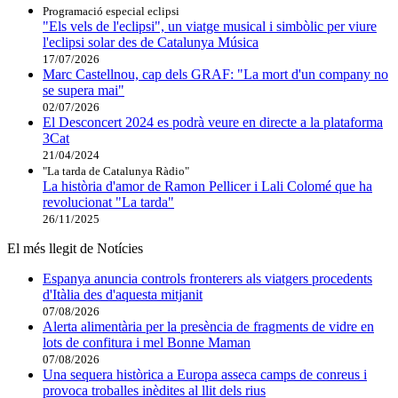
Programació especial eclipsi
"Els vels de l'eclipsi", un viatge musical i simbòlic per viure
l'eclipsi solar des de Catalunya Música
17/07/2026
Marc Castellnou, cap dels GRAF: "La mort d'un company no
se supera mai"
02/07/2026
El Desconcert 2024 es podrà veure en directe a la plataforma
3Cat
21/04/2024
"La tarda de Catalunya Ràdio"
La història d'amor de Ramon Pellicer i Lali Colomé que ha
revolucionat "La tarda"
26/11/2025
El més llegit de Notícies
Espanya anuncia controls fronterers als viatgers procedents
d'Itàlia des d'aquesta mitjanit
07/08/2026
Alerta alimentària per la presència de fragments de vidre en
lots de confitura i mel Bonne Maman
07/08/2026
Una sequera històrica a Europa asseca camps de conreus i
provoca troballes inèdites al llit dels rius