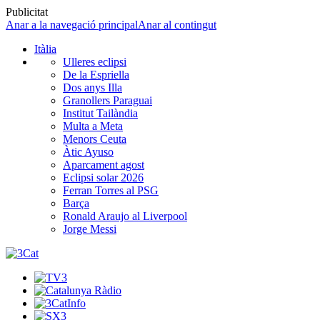
Publicitat
Anar a la navegació principal
Anar al contingut
Itàlia
Ulleres eclipsi
De la Espriella
Dos anys Illa
Granollers Paraguai
Institut Tailàndia
Multa a Meta
Menors Ceuta
Àtic Ayuso
Aparcament agost
Eclipsi solar 2026
Ferran Torres al PSG
Barça
Ronald Araujo al Liverpool
Jorge Messi