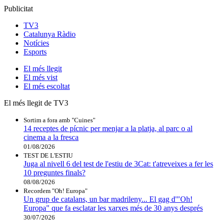
Publicitat
TV3
Catalunya Ràdio
Notícies
Esports
El
més llegit
El
més vist
El
més escoltat
El més llegit de TV3
Sortim a fora amb "Cuines"
14 receptes de pícnic per menjar a la platja, al parc o al
cinema a la fresca
01/08/2026
TEST DE L'ESTIU
Juga al nivell 6 del test de l'estiu de 3Cat: t'atreveixes a fer les
10 preguntes finals?
08/08/2026
Recordem "Oh! Europa"
Un grup de catalans, un bar madrileny... El gag d'"Oh!
Europa" que fa esclatar les xarxes més de 30 anys després
30/07/2026