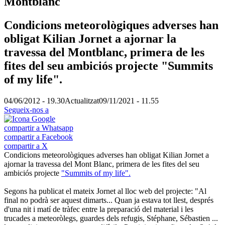
Montblanc
Condicions meteorològiques adverses han
obligat Kilian Jornet a ajornar la
travessa del Montblanc, primera de les
fites del seu ambiciós projecte "Summits
of my life".
04/06/2012 - 19.30
Actualitzat
09/11/2021 - 11.55
Segueix-nos a
compartir a Whatsapp
compartir a Facebook
compartir a X
Condicions meteorològiques adverses han obligat Kilian Jornet a
ajornar la travessa del Mont Blanc, primera de les fites del seu
ambiciós projecte
"Summits of my life".
Segons ha publicat el mateix Jornet al lloc web del projecte: "Al
final no podrà ser aquest dimarts... Quan ja estava tot llest, després
d'una nit i matí de tràfec entre la preparació del material i les
trucades a meteoròlegs, guardes dels refugis, Stéphane, Sébastien ...