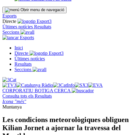
Obrir menu de navegació
Esports
Directe
Últimes notícies
Resultats
Seccions
Esports
Inici
Directe
Últimes notícies
Resultats
Seccions
CORPORATIU
BOTIGA
CERCA
Consulta tots els
Resultats
Icona "més"
Muntanya
Les condicions meteorològiques obliguen
Kilian Jornet a ajornar la travessa del