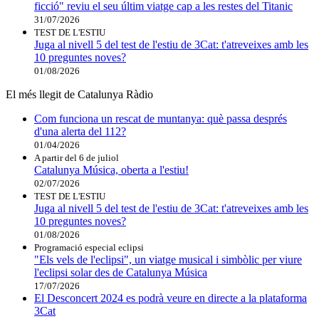
ficció" reviu el seu últim viatge cap a les restes del Titanic
31/07/2026
TEST DE L'ESTIU
Juga al nivell 5 del test de l'estiu de 3Cat: t'atreveixes amb les
10 preguntes noves?
01/08/2026
El més llegit de Catalunya Ràdio
Com funciona un rescat de muntanya: què passa després
d'una alerta del 112?
01/04/2026
A partir del 6 de juliol
Catalunya Música, oberta a l'estiu!
02/07/2026
TEST DE L'ESTIU
Juga al nivell 5 del test de l'estiu de 3Cat: t'atreveixes amb les
10 preguntes noves?
01/08/2026
Programació especial eclipsi
"Els vels de l'eclipsi", un viatge musical i simbòlic per viure
l'eclipsi solar des de Catalunya Música
17/07/2026
El Desconcert 2024 es podrà veure en directe a la plataforma
3Cat