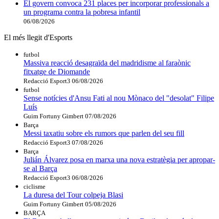
El govern convoca 231 places per incorporar professionals a
un programa contra la pobresa infantil
06/08/2026
El més llegit d'Esports
futbol
Massiva reacció desagraïda del madridisme al faraònic
fitxatge de Diomande
Redacció Esport3
06/08/2026
futbol
Sense notícies d'Ansu Fati al nou Mònaco del "desolat" Filipe
Luís
Guim Fortuny Gimbert
07/08/2026
Barça
Messi taxatiu sobre els rumors que parlen del seu fill
Redacció Esport3
07/08/2026
Barça
Julián Álvarez posa en marxa una nova estratègia per apropar-
se al Barça
Redacció Esport3
06/08/2026
ciclisme
La duresa del Tour colpeja Blasi
Guim Fortuny Gimbert
05/08/2026
BARÇA