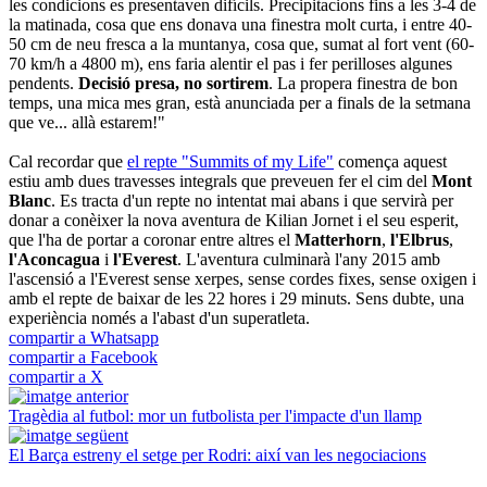
les condicions es presentaven difícils. Precipitacions fins a les 3-4 de
la matinada, cosa que ens donava una finestra molt curta, i entre 40-
50 cm de neu fresca a la muntanya, cosa que, sumat al fort vent (60-
70 km/h a 4800 m), ens faria alentir el pas i fer perilloses algunes
pendents.
Decisió presa, no sortirem
. La propera finestra de bon
temps, una mica mes gran, està anunciada per a finals de la setmana
que ve... allà estarem!"
Cal recordar que
el repte "Summits of my Life"
comença aquest
estiu amb dues travesses integrals que preveuen fer el cim del
Mont
Blanc
. Es tracta d'un repte no intentat mai abans i que servirà per
donar a conèixer la nova aventura de Kilian Jornet i el seu esperit,
que l'ha de portar a coronar entre altres el
Matterhorn
,
l'Elbrus
,
l'Aconcagua
i
l'Everest
. L'aventura culminarà l'any 2015 amb
l'ascensió a l'Everest sense xerpes, sense cordes fixes, sense oxigen i
amb el repte de baixar de les 22 hores i 29 minuts. Sens dubte, una
experiència només a l'abast d'un superatleta.
compartir a Whatsapp
compartir a Facebook
compartir a X
Tragèdia al futbol: mor un futbolista per l'impacte d'un llamp
El Barça estreny el setge per Rodri: així van les negociacions