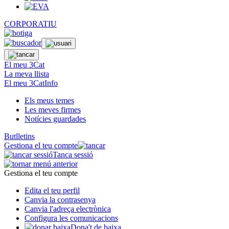
CORPORATIU
El meu 3Cat
La meva llista
El meu 3CatInfo
Els meus temes
Les meves firmes
Notícies guardades
Butlletins
Gestiona el teu compte
Tanca sessió
Gestiona el teu compte
Edita el teu perfil
Canvia la contrasenya
Canvia l'adreça electrònica
Configura les comunicacions
Dona't de baixa