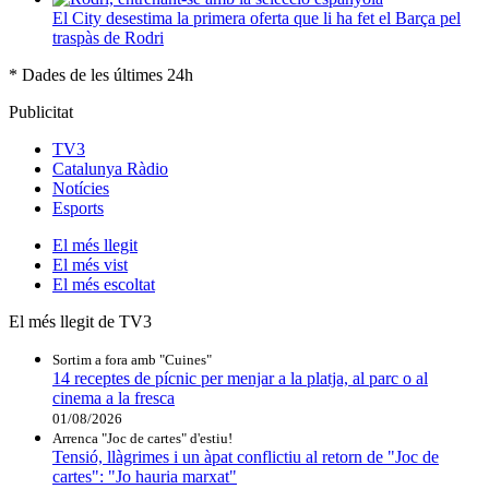
El City desestima la primera oferta que li ha fet el Barça pel
traspàs de Rodri
* Dades de les últimes 24h
Publicitat
TV3
Catalunya Ràdio
Notícies
Esports
El
més llegit
El
més vist
El
més escoltat
El més llegit de TV3
Sortim a fora amb "Cuines"
14 receptes de pícnic per menjar a la platja, al parc o al
cinema a la fresca
01/08/2026
Arrenca "Joc de cartes" d'estiu!
Tensió, llàgrimes i un àpat conflictiu al retorn de "Joc de
cartes": "Jo hauria marxat"