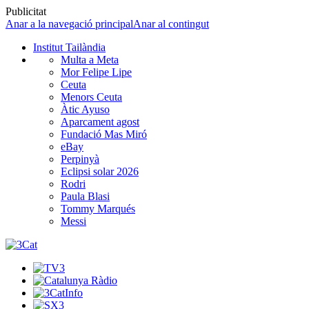
Publicitat
Anar a la navegació principal
Anar al contingut
Institut Tailàndia
Multa a Meta
Mor Felipe Lipe
Ceuta
Menors Ceuta
Àtic Ayuso
Aparcament agost
Fundació Mas Miró
eBay
Perpinyà
Eclipsi solar 2026
Rodri
Paula Blasi
Tommy Marqués
Messi