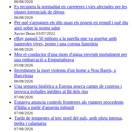
06/08/2026
Es recupera la normalitat en carreteres i vies afectades per les
pluges torrencials de dijous
06/08/2026
Per què s'arruguen els dits quan els posem en remull i què diu
això sobre la nostra salut
Xavier Duran
03/07/2022
eBay pagarà 50 milions a la parella que va assetjar amb
paneroles vives, porno i una corona funerària
06/08/2026
Mor el conductor d'una moto d'aigua envestit mortalment per
una embarcació a Empuriabrava
05/08/2026
Investiguen la mort violenta d'un home a Nou Barris, a
Barcelona
06/08/2026
Una sequera històrica a Europa asseca camps de conreus i
provoca troballes inèdites al llit dels rius
07/08/2026
Espanya anuncia controls fronterers als viatgers procedents
d'Itàlia a partir d'aquesta mitjanit
07/08/2026
Tarda de tempestes al terç nord del país, amb pluja intensa,
pedra i calamarsa
07/08/2026