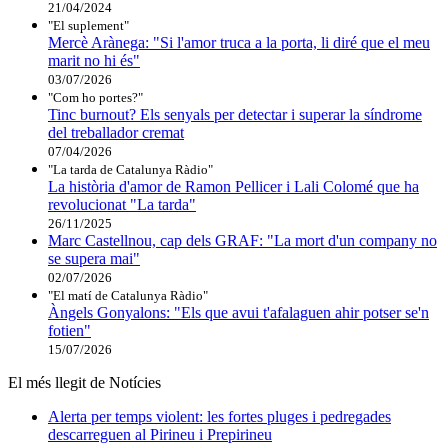
21/04/2024
"El suplement"
Mercè Arànega: "Si l'amor truca a la porta, li diré que el meu
marit no hi és"
03/07/2026
"Com ho portes?"
Tinc burnout? Els senyals per detectar i superar la síndrome
del treballador cremat
07/04/2026
"La tarda de Catalunya Ràdio"
La història d'amor de Ramon Pellicer i Lali Colomé que ha
revolucionat "La tarda"
26/11/2025
Marc Castellnou, cap dels GRAF: "La mort d'un company no
se supera mai"
02/07/2026
"El matí de Catalunya Ràdio"
Àngels Gonyalons: "Els que avui t'afalaguen ahir potser se'n
fotien"
15/07/2026
El més llegit de Notícies
Alerta per temps violent: les fortes pluges i pedregades
descarreguen al Pirineu i Prepirineu