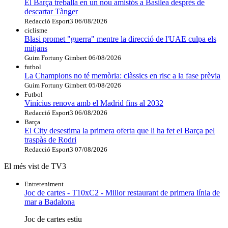
El Barça treballa en un nou amistós a Basilea després de
descartar Tànger
Redacció Esport3
06/08/2026
ciclisme
Blasi promet "guerra" mentre la direcció de l'UAE culpa els
mitjans
Guim Fortuny Gimbert
06/08/2026
futbol
La Champions no té memòria: clàssics en risc a la fase prèvia
Guim Fortuny Gimbert
05/08/2026
Futbol
Vinícius renova amb el Madrid fins al 2032
Redacció Esport3
06/08/2026
Barça
El City desestima la primera oferta que li ha fet el Barça pel
traspàs de Rodri
Redacció Esport3
07/08/2026
El més vist de TV3
Entreteniment
Joc de cartes - T10xC2 - Millor restaurant de primera línia de
mar a Badalona
Joc de cartes estiu