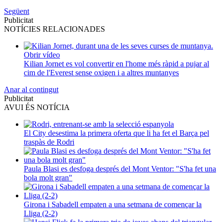
Següent
Publicitat
NOTÍCIES RELACIONADES
Obrir vídeo
Kilian Jornet es vol convertir en l'home més ràpid a pujar al
cim de l'Everest sense oxigen i a altres muntanyes
Anar al contingut
Publicitat
AVUI ÉS NOTÍCIA
El City desestima la primera oferta que li ha fet el Barça pel
traspàs de Rodri
Paula Blasi es desfoga després del Mont Ventor: "S'ha fet una
bola molt gran"
Girona i Sabadell empaten a una setmana de començar la
Lliga (2-2)