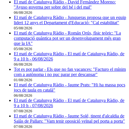
El matí de Catalunya Ràdio - David Fernández Moreno:
''Ayuso governa per sobre del bé i del mal''
06/08/2026
El matí de Catalunya Ràdio - Junqueras proposa que un equip
lideri 12 anys el Departament d'Educació: "Cal estabilitat"
05/08/2026
El matí de Catalunya Ràdio - Román Orús, físic teòric: ''La
computació quàntica pot ser un desenvolupament més gran
que la IA''
05/08/2026
El matí de Catalunya Ràdio - El matí de Catalunya Ràdio, de
9 a 10 h - 06/08/2026
06/08/2026
Tot es pot parlar - Els que no fan vacances: "Facturo el mínim
com a autònoma i no puc parar per descansar"
01/08/2026
El matí de Catalunya Ràdio - Jaume Prats: "Hi ha massa pocs
jocs de taula en català"
06/08/2026
El matí de Catalunya Ràdio - El matí de Catalunya Ràdio, de
9 a 10 h - 07/08/2026
07/08/2026
El matí de Catalunya Ràdio - Jaume Solé, tinent d'alcaldia de
Salàs de Pallars: "Vam tenir oposició veïnal pel porta a porta"
07/08/2026