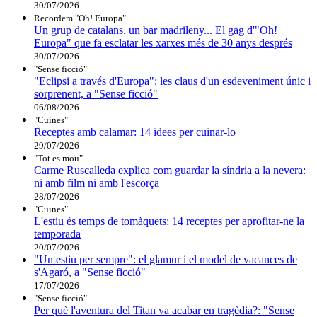
30/07/2026
Recordem "Oh! Europa"
Un grup de catalans, un bar madrileny... El gag d'"Oh!
Europa" que fa esclatar les xarxes més de 30 anys després
30/07/2026
"Sense ficció"
"Eclipsi a través d'Europa": les claus d'un esdeveniment únic i
sorprenent, a "Sense ficció"
06/08/2026
"Cuines"
Receptes amb calamar: 14 idees per cuinar-lo
29/07/2026
"Tot es mou"
Carme Ruscalleda explica com guardar la síndria a la nevera:
ni amb film ni amb l'escorça
28/07/2026
"Cuines"
L'estiu és temps de tomàquets: 14 receptes per aprofitar-ne la
temporada
20/07/2026
"Un estiu per sempre": el glamur i el model de vacances de
s'Agaró, a "Sense ficció"
17/07/2026
"Sense ficció"
Per què l'aventura del Titan va acabar en tragèdia?: "Sense