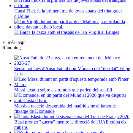
Hansi Flick fa la primera tria de joves abans del triangular
d'Udine
El Barça fa caixa amb el traspàs de Jan Virgili al Bruges
El més llegit
Rànquing
Sense notícies d'Ansu Fati al nou Mònaco del "desolat" Filipe
Luís
Messi taxatiu sobre els rumors que parlen del seu fill
Massiva reacció desagraïda del madridisme al faraònic
fitxatge de Diomande
Blasi promet "guerra" mentre la direcció de l'UAE culpa els
mitjans