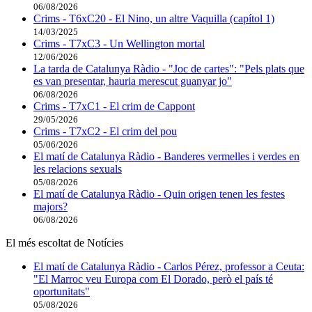
06/08/2026
Crims - T6xC20 - El Nino, un altre Vaquilla (capítol 1)
14/03/2025
Crims - T7xC3 - Un Wellington mortal
12/06/2026
La tarda de Catalunya Ràdio - "Joc de cartes": "Pels plats que
es van presentar, hauria merescut guanyar jo"
06/08/2026
Crims - T7xC1 - El crim de Cappont
29/05/2026
Crims - T7xC2 - El crim del pou
05/06/2026
El matí de Catalunya Ràdio - Banderes vermelles i verdes en
les relacions sexuals
05/08/2026
El matí de Catalunya Ràdio - Quin origen tenen les festes
majors?
06/08/2026
El més escoltat de Notícies
El matí de Catalunya Ràdio - Carlos Pérez, professor a Ceuta:
"El Marroc veu Europa com El Dorado, però el país té
oportunitats"
05/08/2026