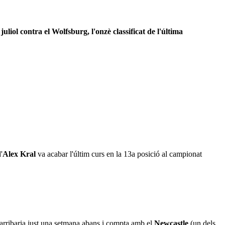
 juliol contra el Wolfsburg, l'onzè classificat de l'última
'
Alex Kral
va acabar l'últim curs en la 13a posició al campionat
t arribaria just una setmana abans i compta amb el
Newcastle
(un dels