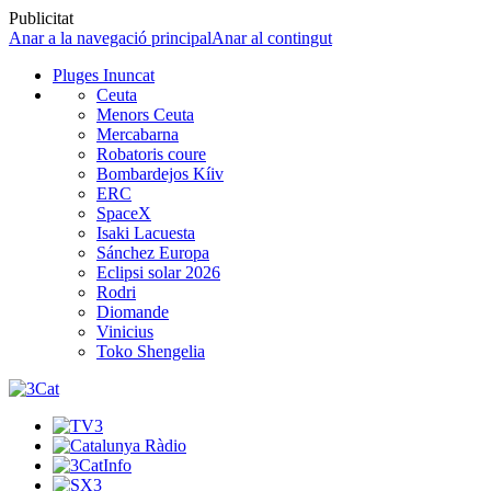
Publicitat
Anar a la navegació principal
Anar al contingut
Pluges Inuncat
Ceuta
Menors Ceuta
Mercabarna
Robatoris coure
Bombardejos Kíiv
ERC
SpaceX
Isaki Lacuesta
Sánchez Europa
Eclipsi solar 2026
Rodri
Diomande
Vinicius
Toko Shengelia