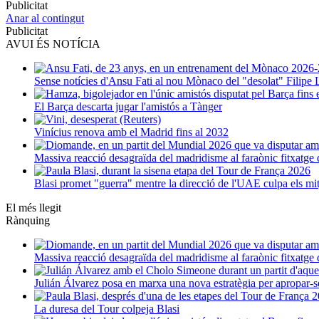
Publicitat
Anar al contingut
Publicitat
AVUI ÉS NOTÍCIA
Sense notícies d'Ansu Fati al nou Mònaco del "desolat" Filipe 
El Barça descarta jugar l'amistós a Tànger
Vinícius renova amb el Madrid fins al 2032
Massiva reacció desagraïda del madridisme al faraònic fitxatg
Blasi promet "guerra" mentre la direcció de l'UAE culpa els mi
El més llegit
Rànquing
Massiva reacció desagraïda del madridisme al faraònic fitxatg
Julián Álvarez posa en marxa una nova estratègia per apropar-s
La duresa del Tour colpeja Blasi