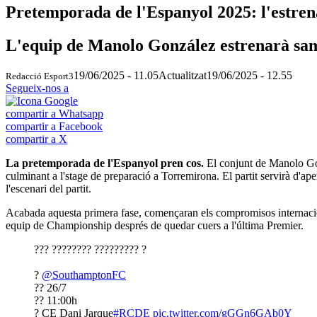
Pretemporada de l'Espanyol 2025: l'estren
L'equip de Manolo González estrenarà sama
19/06/2025 - 11.05
Actualitzat
19/06/2025 - 12.55
Redacció Esport3
Segueix-nos a
compartir a Whatsapp
compartir a Facebook
compartir a X
La pretemporada de l'Espanyol pren cos.
El conjunt de Manolo Gonz
culminant a l'stage de preparació a Torremirona. El partit servirà d'aper
l'escenari del partit.
Acabada aquesta primera fase, començaran els compromisos internacio
equip de Championship després de quedar cuers a l'última Premier.
??? ???????? ????????? ?
?
@SouthamptonFC
?? 26/7
?? 11:00h
? CE Dani Jarque
#RCDE
pic.twitter.com/gGGn6GAb0Y