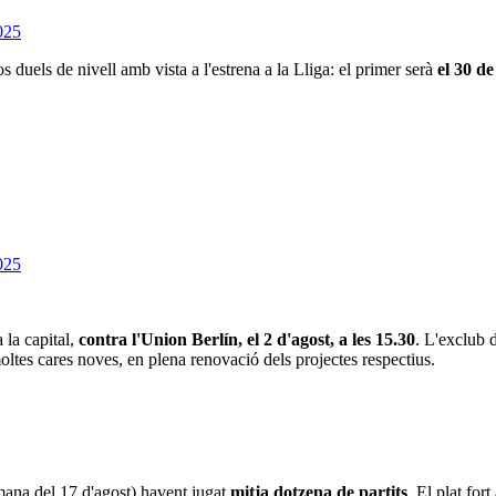
025
s duels de nivell amb vista a l'estrena a la Lliga: el primer serà
el 30 de
025
 la capital,
contra l'Union Berlín, el 2 d'agost, a les 15.30
. L'exclub d
ltes cares noves, en plena renovació dels projectes respectius.
ana del 17 d'agost) havent jugat
mitja dotzena de partits
. El plat for