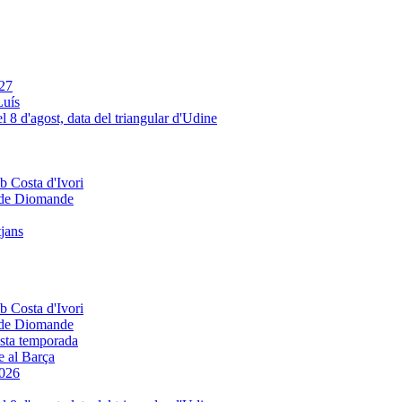
Luís
e de Diomande
tjans
e de Diomande
e al Barça