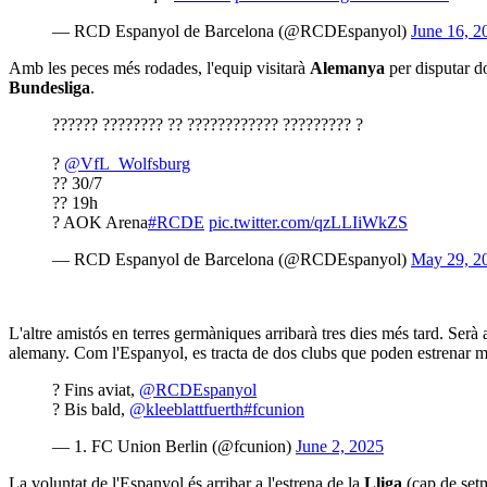
— RCD Espanyol de Barcelona (@RCDEspanyol)
June 16, 2
Amb les peces més rodades, l'equip visitarà
Alemanya
per disputar do
Bundesliga
.
?????? ???????? ?? ???????????? ????????? ?
?
@VfL_Wolfsburg
?? 30/7
?? 19h
? AOK Arena
#RCDE
pic.twitter.com/qzLLIiWkZS
— RCD Espanyol de Barcelona (@RCDEspanyol)
May 29, 2
L'altre amistós en terres germàniques arribarà tres dies més tard. Serà a
alemany. Com l'Espanyol, es tracta de dos clubs que poden estrenar mo
? Fins aviat,
@RCDEspanyol
? Bis bald,
@kleeblattfuerth
#fcunion
— 1. FC Union Berlin (@fcunion)
June 2, 2025
La voluntat de l'Espanyol és arribar a l'estrena de la
Lliga
(cap de setm