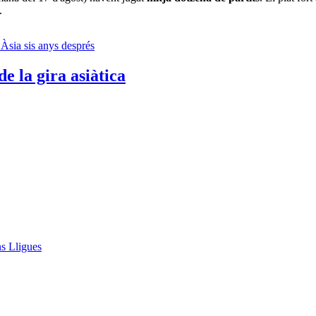
.
ns Lligues