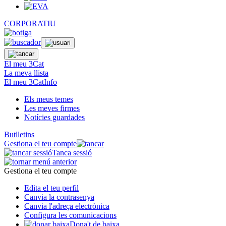
CORPORATIU
El meu 3Cat
La meva llista
El meu 3CatInfo
Els meus temes
Les meves firmes
Notícies guardades
Butlletins
Gestiona el teu compte
Tanca sessió
Gestiona el teu compte
Edita el teu perfil
Canvia la contrasenya
Canvia l'adreça electrònica
Configura les comunicacions
Dona't de baixa