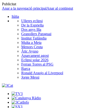
Publicitat
Anar a la navegació principal
Anar al contingut
Itàlia
Ulleres eclipsi
De la Espriella
Dos anys Illa
Granollers Paraguai
Institut Tailàndia
Multa a Meta
Menors Ceuta
Àtic Ayuso
Aparcament agost
Eclipsi solar 2026
Ferran Torres al PSG
Barça
Ronald Araujo al Liverpool
Jorge Messi