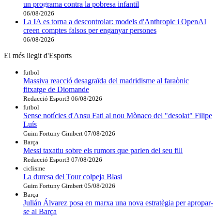
un programa contra la pobresa infantil
06/08/2026
La IA es torna a descontrolar: models d'Anthropic i OpenAI
creen comptes falsos per enganyar persones
06/08/2026
El més llegit d'Esports
futbol
Massiva reacció desagraïda del madridisme al faraònic
fitxatge de Diomande
Redacció Esport3
06/08/2026
futbol
Sense notícies d'Ansu Fati al nou Mònaco del "desolat" Filipe
Luís
Guim Fortuny Gimbert
07/08/2026
Barça
Messi taxatiu sobre els rumors que parlen del seu fill
Redacció Esport3
07/08/2026
ciclisme
La duresa del Tour colpeja Blasi
Guim Fortuny Gimbert
05/08/2026
Barça
Julián Álvarez posa en marxa una nova estratègia per apropar-
se al Barça