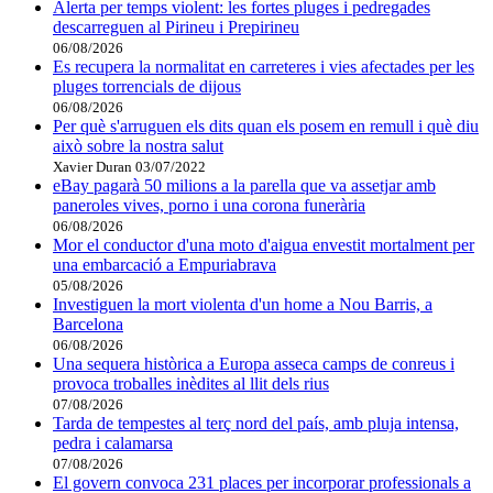
Alerta per temps violent: les fortes pluges i pedregades
descarreguen al Pirineu i Prepirineu
06/08/2026
Es recupera la normalitat en carreteres i vies afectades per les
pluges torrencials de dijous
06/08/2026
Per què s'arruguen els dits quan els posem en remull i què diu
això sobre la nostra salut
Xavier Duran
03/07/2022
eBay pagarà 50 milions a la parella que va assetjar amb
paneroles vives, porno i una corona funerària
06/08/2026
Mor el conductor d'una moto d'aigua envestit mortalment per
una embarcació a Empuriabrava
05/08/2026
Investiguen la mort violenta d'un home a Nou Barris, a
Barcelona
06/08/2026
Una sequera històrica a Europa asseca camps de conreus i
provoca troballes inèdites al llit dels rius
07/08/2026
Tarda de tempestes al terç nord del país, amb pluja intensa,
pedra i calamarsa
07/08/2026
El govern convoca 231 places per incorporar professionals a