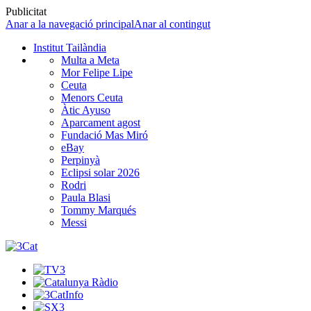
Publicitat
Anar a la navegació principal
Anar al contingut
Institut Tailàndia
Multa a Meta
Mor Felipe Lipe
Ceuta
Menors Ceuta
Àtic Ayuso
Aparcament agost
Fundació Mas Miró
eBay
Perpinyà
Eclipsi solar 2026
Rodri
Paula Blasi
Tommy Marqués
Messi