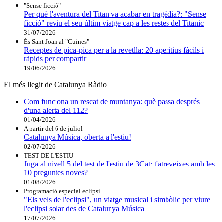
"Sense ficció"
Per què l'aventura del Titan va acabar en tragèdia?: "Sense
ficció" reviu el seu últim viatge cap a les restes del Titanic
31/07/2026
És Sant Joan al "Cuines"
Receptes de pica-pica per a la revetlla: 20 aperitius fàcils i
ràpids per compartir
19/06/2026
El més llegit de Catalunya Ràdio
Com funciona un rescat de muntanya: què passa després
d'una alerta del 112?
01/04/2026
A partir del 6 de juliol
Catalunya Música, oberta a l'estiu!
02/07/2026
TEST DE L'ESTIU
Juga al nivell 5 del test de l'estiu de 3Cat: t'atreveixes amb les
10 preguntes noves?
01/08/2026
Programació especial eclipsi
"Els vels de l'eclipsi", un viatge musical i simbòlic per viure
l'eclipsi solar des de Catalunya Música
17/07/2026