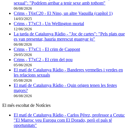
sexual": "Podríem arribar a tenir sexe amb tothom"
06/08/2026
Crims - T6xC20 - El Nino, un altre Vaquilla (capítol 1)
14/03/2025
Crims - T7xC3 - Un Wellington mortal
12/06/2026
La tarda de Catalunya Ràdio - "Joc de cartes": "Pels plats que
es van presentar, hauria merescut guanyar jo"
06/08/2026
Crims - T7xC1 - El crim de Cappont
29/05/2026
Crims - T7xC2 - El crim del pou
05/06/2026
El matí de Catalunya Ràdio - Banderes vermelles i verdes en
les relacions sexuals
05/08/2026
El matí de Catalunya Ràdio - Quin origen tenen les festes
majors?
06/08/2026
El més escoltat de Notícies
El matí de Catalunya Ràdio - Carlos Pérez, professor a Ceuta:
"El Marroc veu Europa com El Dorado, però el país té
oportunitats"