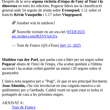
Després de la seva
segona victòria d'etapa de l'any al Tour i la
dinovena
en totes les edicions, Pogacar lidera ara la classificació
general amb 54 segons de renda sobre
Evenepoel,
1.11 sobre el
francès
Kévin Vauquelin
i 1.17 sobre
Vingegaard
.
🌈 Another win in rainbow!
🌈 Nouvelle victoire en arc-en-ciel !
#TDF2025
pic.twitter.com/tRZSVAiGFa
— Tour de France (@LeTour)
July 11, 2025
Mathieu van der Poel
, que partia com a líder per un segon sobre
Pogacar
abans de l'inici de l'etapa, s'ha acabat quedant a l'última
ascensió i ha acabat cedint gairebé un minut i 20 segons sobre el
guanyador.
L'única nota negativa per a "Pogi", és que el seu principal lloctinent,
Joao Almeida,
s'ha vist involucrat en una caiguda massiva a sis
quilòmetres per a l'arribada. Caldrà veure en quin estat es troba el
portuguès de cara a les pròximes etapes.
ARXIVAT A:
Tour de França