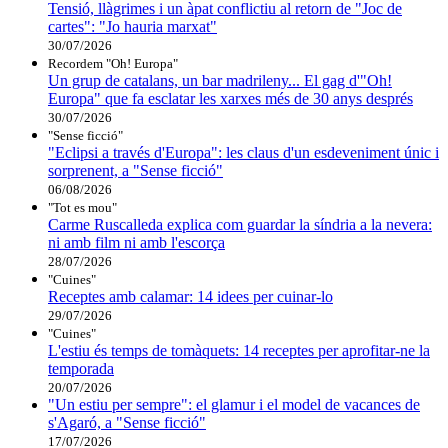
Tensió, llàgrimes i un àpat conflictiu al retorn de "Joc de
cartes": "Jo hauria marxat"
30/07/2026
Recordem "Oh! Europa"
Un grup de catalans, un bar madrileny... El gag d'"Oh!
Europa" que fa esclatar les xarxes més de 30 anys després
30/07/2026
"Sense ficció"
"Eclipsi a través d'Europa": les claus d'un esdeveniment únic i
sorprenent, a "Sense ficció"
06/08/2026
"Tot es mou"
Carme Ruscalleda explica com guardar la síndria a la nevera:
ni amb film ni amb l'escorça
28/07/2026
"Cuines"
Receptes amb calamar: 14 idees per cuinar-lo
29/07/2026
"Cuines"
L'estiu és temps de tomàquets: 14 receptes per aprofitar-ne la
temporada
20/07/2026
"Un estiu per sempre": el glamur i el model de vacances de
s'Agaró, a "Sense ficció"
17/07/2026