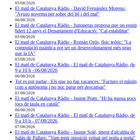
05/08/2026
El matí de Catalunya Ràdio - David Fernández Moreno:
''Ayuso governa per sobre del bé i del mal''
06/08/2026
El matí de Catalunya Ràdio - Junqueras proposa que un equip
lideri 12 anys el Departament d'Educació: "Cal estabilitat"
05/08/2026
El matí de Catalunya Ràdio - Román Orús, físic teòric: ''La
computació quàntica pot ser un desenvolupament més gran
que la IA''
05/08/2026
El matí de Catalunya Ràdio - El matí de Catalunya Ràdio, de
9 a 10 h - 06/08/2026
06/08/2026
Tot es pot parlar - Els que no fan vacances: "Facturo el mínim
com a autònoma i no puc parar per descansar"
01/08/2026
El matí de Catalunya Ràdio - Jaume Prats: "Hi ha massa pocs
jocs de taula en català"
06/08/2026
El matí de Catalunya Ràdio - El matí de Catalunya Ràdio, de
9 a 10 h - 07/08/2026
07/08/2026
El matí de Catalunya Ràdio - Jaume Solé, tinent d'alcaldia de
Salàs de Pallars: "Vam tenir oposició veïnal pel porta a porta"