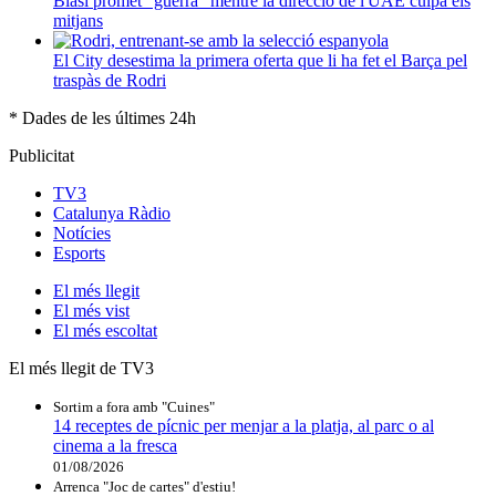
Blasi promet "guerra" mentre la direcció de l'UAE culpa els
mitjans
El City desestima la primera oferta que li ha fet el Barça pel
traspàs de Rodri
* Dades de les últimes 24h
Publicitat
TV3
Catalunya Ràdio
Notícies
Esports
El
més llegit
El
més vist
El
més escoltat
El més llegit de TV3
Sortim a fora amb "Cuines"
14 receptes de pícnic per menjar a la platja, al parc o al
cinema a la fresca
01/08/2026
Arrenca "Joc de cartes" d'estiu!