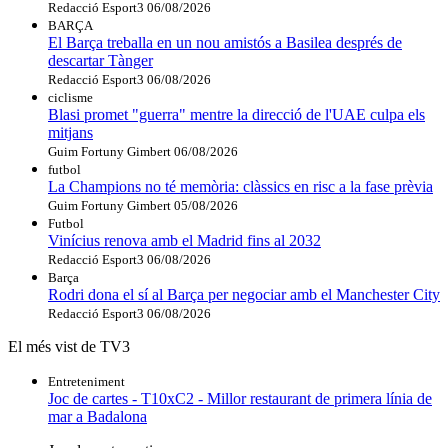
Redacció Esport3
06/08/2026
BARÇA
El Barça treballa en un nou amistós a Basilea després de
descartar Tànger
Redacció Esport3
06/08/2026
ciclisme
Blasi promet "guerra" mentre la direcció de l'UAE culpa els
mitjans
Guim Fortuny Gimbert
06/08/2026
futbol
La Champions no té memòria: clàssics en risc a la fase prèvia
Guim Fortuny Gimbert
05/08/2026
Futbol
Vinícius renova amb el Madrid fins al 2032
Redacció Esport3
06/08/2026
Barça
Rodri dona el sí al Barça per negociar amb el Manchester City
Redacció Esport3
06/08/2026
El més vist de TV3
Entreteniment
Joc de cartes - T10xC2 - Millor restaurant de primera línia de
mar a Badalona