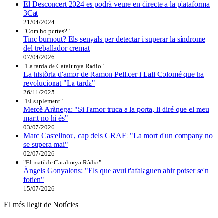
El Desconcert 2024 es podrà veure en directe a la plataforma
3Cat
21/04/2024
"Com ho portes?"
Tinc burnout? Els senyals per detectar i superar la síndrome
del treballador cremat
07/04/2026
"La tarda de Catalunya Ràdio"
La història d'amor de Ramon Pellicer i Lali Colomé que ha
revolucionat "La tarda"
26/11/2025
"El suplement"
Mercè Arànega: "Si l'amor truca a la porta, li diré que el meu
marit no hi és"
03/07/2026
Marc Castellnou, cap dels GRAF: "La mort d'un company no
se supera mai"
02/07/2026
"El matí de Catalunya Ràdio"
Àngels Gonyalons: "Els que avui t'afalaguen ahir potser se'n
fotien"
15/07/2026
El més llegit de Notícies