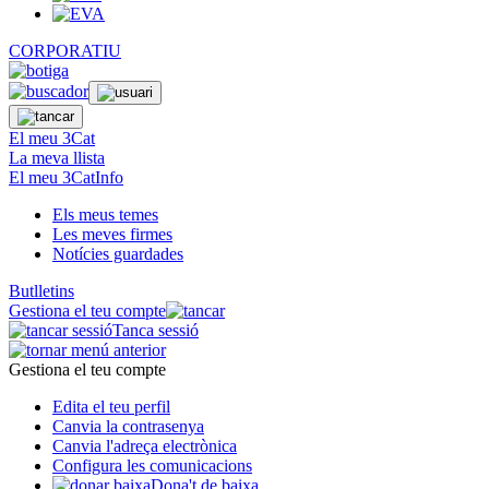
CORPORATIU
El meu 3Cat
La meva llista
El meu 3CatInfo
Els meus temes
Les meves firmes
Notícies guardades
Butlletins
Gestiona el teu compte
Tanca sessió
Gestiona el teu compte
Edita el teu perfil
Canvia la contrasenya
Canvia l'adreça electrònica
Configura les comunicacions
Dona't de baixa