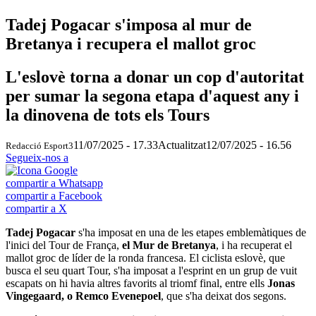
Tadej Pogacar s'imposa al mur de
Bretanya i recupera el mallot groc
L'eslovè torna a donar un cop d'autoritat
per sumar la segona etapa d'aquest any i
la dinovena de tots els Tours
11/07/2025 - 17.33
Actualitzat
12/07/2025 - 16.56
Redacció Esport3
Segueix-nos a
compartir a Whatsapp
compartir a Facebook
compartir a X
Tadej Pogacar
s'ha imposat en una de les etapes emblemàtiques de
l'inici del Tour de França,
el Mur de Bretanya
, i ha recuperat el
mallot groc de líder de la ronda francesa. El ciclista eslovè, que
busca el seu quart Tour, s'ha imposat a l'esprint en un grup de vuit
escapats on hi havia altres favorits al triomf final, entre ells
Jonas
Vingegaard, o Remco Evenepoel
, que s'ha deixat dos segons.