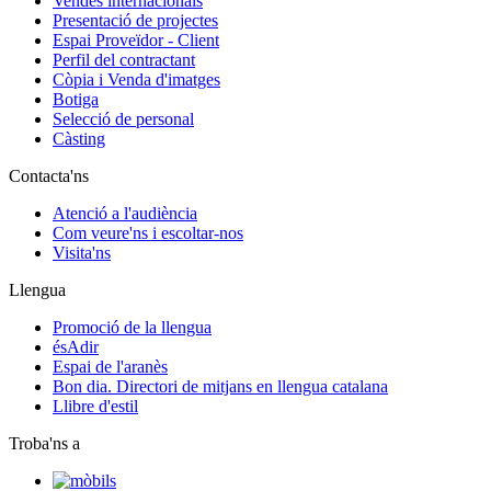
Vendes internacionals
Presentació de projectes
Espai Proveïdor - Client
Perfil del contractant
Còpia i Venda d'imatges
Botiga
Selecció de personal
Càsting
Contacta'ns
Atenció a l'audiència
Com veure'ns i escoltar-nos
Visita'ns
Llengua
Promoció de la llengua
ésAdir
Espai de l'aranès
Bon dia. Directori de mitjans en llengua catalana
Llibre d'estil
Troba'ns a