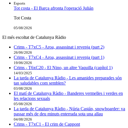
Esports
Tot costa - El Barça afronta l'operació Julián
Tot Costa
05/08/2026
El més escoltat de Catalunya Ràdio
Crims - T7xC5 - Aroa, assassinat i revenja (part 2)
26/06/2026
Crims - T7xC4 - Aroa, assassinat i revenja (part 1)
19/06/2026
Crims - T6xC20 - El Nino, un altre Vaquilla (capítol 1)
14/03/2025
La tarda de Catalunya Ràdio - Les amanides preparades són
tan saludables com semblen?
03/08/2026
El matí de Catalunya Ràdio - Banderes vermelles i verdes en
les relacions sexuals
05/08/2026
La tarda de Catalunya Ràdio - Núria Castán, snowboarder: va
passar més de deu minuts enterrada sota una allau
04/08/2026
Crims - T7xC1 - El crim de Cappont