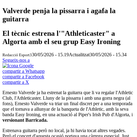
Valverde penja la pissarra i agafa la
guitarra
El tècnic estrena l'"Athleticaster" a
Algorta amb el seu grup Easy Ironing
30/05/2026 - 15.19
Actualitzat
30/05/2026 - 15.34
Redacció Esport3
Segueix-nos a
compartir a Whatsapp
compartir a Facebook
compartir a X
Ernesto Valverde ja ha estrenat la guitarra que li va regalar l'Athletic
Club, l'Athleticaster. Lluny de la pissarra i amb una gorra negra (al
fons), Ernesto Valverde va triar un final discret per a una temporada
que el tornava a allunyar de la banqueta de l'Athletic, amb la seva
banda Easy Ironing, en una actuació al Piper's Irish Pub d'Algorta, i
versionant Barricada.
Estrenava guitarra però no local, ja hi havia tocat altres vegades.
Però el concert d'aquesta ocasió portava una càrrega especial. Just