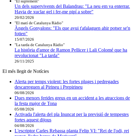
"El suplement"
Un dels supervivents del Balandrau: "La neu em va enterrar.
Havia de xuclar gel i fer-me pipí a sobre"
20/02/2026
"El matí de Catalunya Ràdio"
Àngels Gonyalons: "Els que avui t'afalaguen ahir potser se'n
fotien"
15/07/2026
"La tarda de Catalunya Ràdio"
La història d'amor de Ramon Pellicer i Lali Colomé que ha
revolucionat "La tarda"
26/11/2025
El més llegit de Notícies
Alerta per temps violent: les fortes pluges i pedregades
descarreguen al Pirineu i Prepirineu
06/08/2026
Dues menors ferides greus en un accident a les atraccions de
la festa major de Tona
05/08/2026
Activada l'alerta del pla Inuncat per la previsió de tempestes
fortes aquest dijous
04/08/2026
L'escriptor Carles Rebassa planta Felip VI: "Rei de l'odi, rei