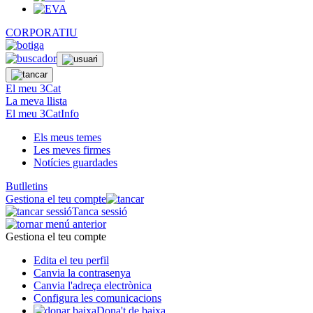
CORPORATIU
El meu 3Cat
La meva llista
El meu 3CatInfo
Els meus temes
Les meves firmes
Notícies guardades
Butlletins
Gestiona el teu compte
Tanca sessió
Gestiona el teu compte
Edita el teu perfil
Canvia la contrasenya
Canvia l'adreça electrònica
Configura les comunicacions
Dona't de baixa