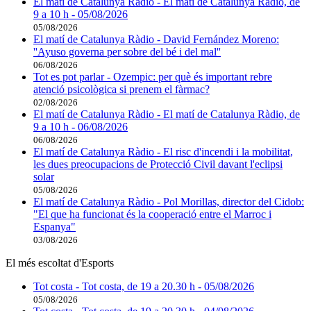
El matí de Catalunya Ràdio - El matí de Catalunya Ràdio, de
9 a 10 h - 05/08/2026
05/08/2026
El matí de Catalunya Ràdio - David Fernández Moreno:
''Ayuso governa per sobre del bé i del mal''
06/08/2026
Tot es pot parlar - Ozempic: per què és important rebre
atenció psicològica si prenem el fàrmac?
02/08/2026
El matí de Catalunya Ràdio - El matí de Catalunya Ràdio, de
9 a 10 h - 06/08/2026
06/08/2026
El matí de Catalunya Ràdio - El risc d'incendi i la mobilitat,
les dues preocupacions de Protecció Civil davant l'eclipsi
solar
05/08/2026
El matí de Catalunya Ràdio - Pol Morillas, director del Cidob:
"El que ha funcionat és la cooperació entre el Marroc i
Espanya"
03/08/2026
El més escoltat d'Esports
Tot costa - Tot costa, de 19 a 20.30 h - 05/08/2026
05/08/2026