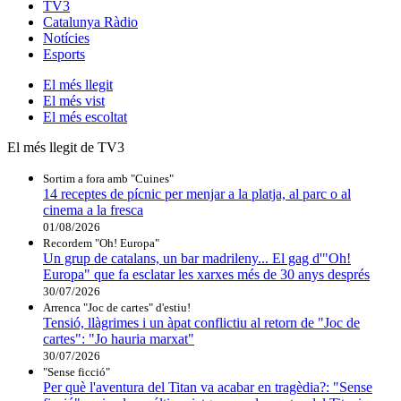
TV3
Catalunya Ràdio
Notícies
Esports
El
més llegit
El
més vist
El
més escoltat
El més llegit de TV3
Sortim a fora amb "Cuines"
14 receptes de pícnic per menjar a la platja, al parc o al
cinema a la fresca
01/08/2026
Recordem "Oh! Europa"
Un grup de catalans, un bar madrileny... El gag d'"Oh!
Europa" que fa esclatar les xarxes més de 30 anys després
30/07/2026
Arrenca "Joc de cartes" d'estiu!
Tensió, llàgrimes i un àpat conflictiu al retorn de "Joc de
cartes": "Jo hauria marxat"
30/07/2026
"Sense ficció"
Per què l'aventura del Titan va acabar en tragèdia?: "Sense