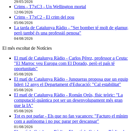
29/05/2026
Crims - T7xC3 - Un Wellington mortal
12/06/2026
Crims - T7xC2 - El crim del pou
05/06/2026
La tarda de Catalunya Ràdio - "Ser bomber té molt de glamur,
però també és una professió penosa"
04/08/2026
El més escoltat de Notícies
El matí de Catalunya Ràdio - Carlos Pérez, professor a Ceuta:
"El Marroc veu Europa com El Dorado, però el país té
oportunitats"
05/08/2026
El matí de Catalunya Ràdio - Junqueras proposa que un equip
lideri 12 anys el Departament d'Educació: "Cal estabilitat"
05/08/2026
El matí de Catalunya Ràdio - Román Orús, físic teòric: ''La
computació quàntica pot ser un desenvolupament més gran
que la IA''
05/08/2026
Tot es pot parlar - Els que no fan vacances: "Facturo el mínim
com a autònoma i no puc parar per descansar"
01/08/2026