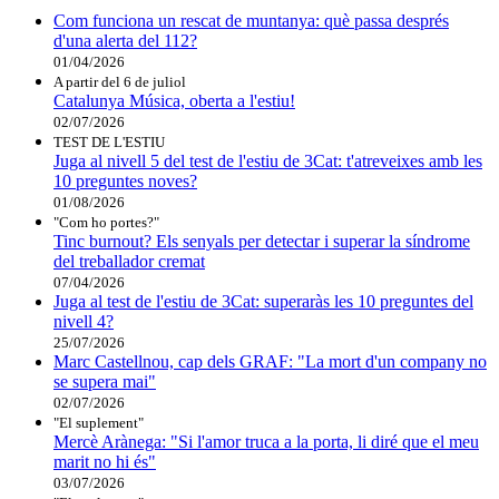
Com funciona un rescat de muntanya: què passa després
d'una alerta del 112?
01/04/2026
A partir del 6 de juliol
Catalunya Música, oberta a l'estiu!
02/07/2026
TEST DE L'ESTIU
Juga al nivell 5 del test de l'estiu de 3Cat: t'atreveixes amb les
10 preguntes noves?
01/08/2026
"Com ho portes?"
Tinc burnout? Els senyals per detectar i superar la síndrome
del treballador cremat
07/04/2026
Juga al test de l'estiu de 3Cat: superaràs les 10 preguntes del
nivell 4?
25/07/2026
Marc Castellnou, cap dels GRAF: "La mort d'un company no
se supera mai"
02/07/2026
"El suplement"
Mercè Arànega: "Si l'amor truca a la porta, li diré que el meu
marit no hi és"
03/07/2026