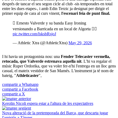
després de tancar el seu segon cicle al club -sis temporades en total
entre les dues etapes-, i amb Edin Terzic ja designat per dirigir el
primer equip de cara al curs vinent,
l'escenari feia de punt final.
 Ernesto Valverde y su banda Easy Ironing
versionando a Barricada en un local de Algorta 
pic.twitter.com/IsksbRsjoJ
— Athletic Xtra (@AthleticXtra)
May 29, 2026
I hi havia un protagonista nou: una
Fender Telecaster vermella,
retocada, que Valverde estrenava aquella nit
. L'hi va regalar el
músic Ruper Ordorika, que va voler fer-n'hi l'entrega en un lloc gens
casual, el mateix vestidor de San Mamés. L'instrument ja té nom de
bateig, "
Athleticaster
",
compartir a Whatsapp
compartir a Facebook
compartir a X
Kerolin Nicoli espera estar a l'altura de les expectatives
Nova alteració de la pretemporada del Barça, que descarta jugar
l'amistós a Tànger