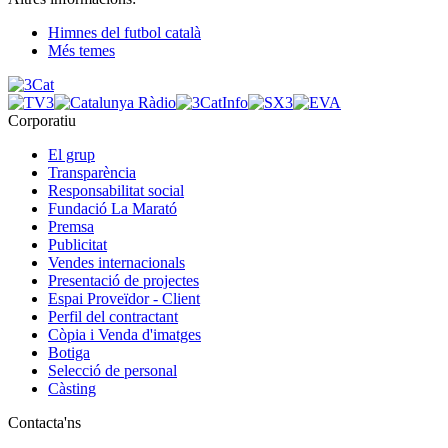
Himnes del futbol català
Més temes
Corporatiu
El grup
Transparència
Responsabilitat social
Fundació La Marató
Premsa
Publicitat
Vendes internacionals
Presentació de projectes
Espai Proveïdor - Client
Perfil del contractant
Còpia i Venda d'imatges
Botiga
Selecció de personal
Càsting
Contacta'ns