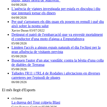
puput, lladre hereu de Marivent"
04/08/2026
L'agència de viatges investigada per estafa es disculpa i diu
que intentarà tornar els diners
04/08/2026
Per què s'arruguen els dits quan els posem en remull i què diu
això sobre la nostra salut
Xavier Duran
03/07/2022
Detingut el patró de l'embarcació que va envestir mortalment
el conductor d'una moto d'aigua a Empuriabrava
05/08/2026
Limiten l'accés a alguns espais naturals el dia l'eclipsi per la
gran afluència de visitants prevista
05/08/2026
Busquen l'autor d'un atac vandàlic contra la bèstia d'una colla
de diables de Terrassa
05/08/2026
Tallades l'R11 i l'RL4 de Rodalies i afectacions en diverses
carreteres per l'episodi de pluges
06/08/2026
El més llegit d'Esports
ciclisme
La duresa del Tour colpeja Blasi
Guim Fortuny Gimbert
05/08/2026