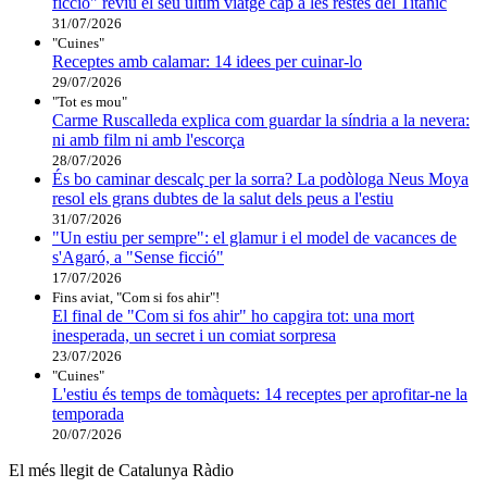
ficció" reviu el seu últim viatge cap a les restes del Titanic
31/07/2026
"Cuines"
Receptes amb calamar: 14 idees per cuinar-lo
29/07/2026
"Tot es mou"
Carme Ruscalleda explica com guardar la síndria a la nevera:
ni amb film ni amb l'escorça
28/07/2026
És bo caminar descalç per la sorra? La podòloga Neus Moya
resol els grans dubtes de la salut dels peus a l'estiu
31/07/2026
"Un estiu per sempre": el glamur i el model de vacances de
s'Agaró, a "Sense ficció"
17/07/2026
Fins aviat, "Com si fos ahir"!
El final de "Com si fos ahir" ho capgira tot: una mort
inesperada, un secret i un comiat sorpresa
23/07/2026
"Cuines"
L'estiu és temps de tomàquets: 14 receptes per aprofitar-ne la
temporada
20/07/2026
El més llegit de Catalunya Ràdio