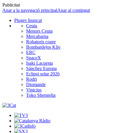
Publicitat
Anar a la navegació principal
Anar al contingut
Pluges Inuncat
Ceuta
Menors Ceuta
Mercabarna
Robatoris coure
Bombardejos Kíiv
ERC
SpaceX
Isaki Lacuesta
Sánchez Europa
Eclipsi solar 2026
Rodri
Diomande
Vinicius
Toko Shengelia