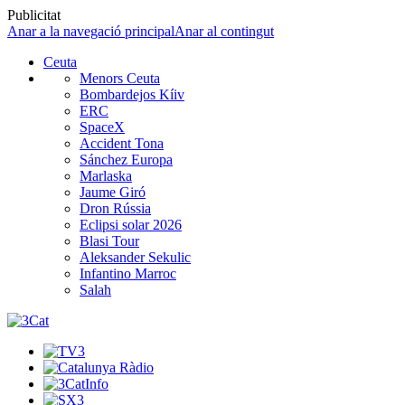
Publicitat
Anar a la navegació principal
Anar al contingut
Ceuta
Menors Ceuta
Bombardejos Kíiv
ERC
SpaceX
Accident Tona
Sánchez Europa
Marlaska
Jaume Giró
Dron Rússia
Eclipsi solar 2026
Blasi Tour
Aleksander Sekulic
Infantino Marroc
Salah