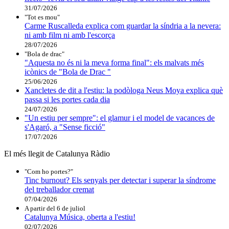
31/07/2026
"Tot es mou"
Carme Ruscalleda explica com guardar la síndria a la nevera:
ni amb film ni amb l'escorça
28/07/2026
"Bola de drac"
"Aquesta no és ni la meva forma final": els malvats més
icònics de "Bola de Drac "
25/06/2026
Xancletes de dit a l'estiu: la podòloga Neus Moya explica què
passa si les portes cada dia
24/07/2026
"Un estiu per sempre": el glamur i el model de vacances de
s'Agaró, a "Sense ficció"
17/07/2026
El més llegit de Catalunya Ràdio
"Com ho portes?"
Tinc burnout? Els senyals per detectar i superar la síndrome
del treballador cremat
07/04/2026
A partir del 6 de juliol
Catalunya Música, oberta a l'estiu!
02/07/2026