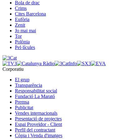
Bola de drac
Crims
Cites Barcelona
Eufòria
Zenit
Jo mai mai
Tor
Polònia
Pel·lícules
Corporatiu
El grup
Transparència
Responsabilitat social
Fundació La Marató
Premsa
Publicitat
Vendes internacionals
Presentació de projectes
Espai Proveïdor - Client
Perfil del contractant
Còpia i Venda d'imatges