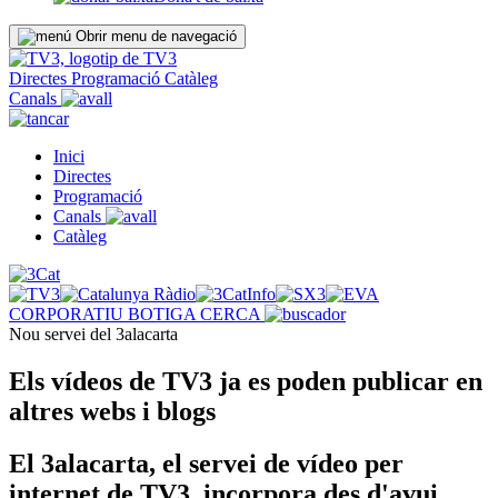
Obrir menu de navegació
Directes
Programació
Catàleg
Canals
Inici
Directes
Programació
Canals
Catàleg
CORPORATIU
BOTIGA
CERCA
Nou servei del 3alacarta
Els vídeos de TV3 ja es poden publicar en
altres webs i blogs
El 3alacarta, el servei de vídeo per
internet de TV3, incorpora des d'avui