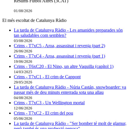
Resums Futbol Altres (3CAT)
01/08/2026
El més escoltat de Catalunya Ràdio
La tarda de Catalunya Ràdio - Les amanides preparades són
tan saludables com semblen?
03/08/2026
Crims - T7xC5 - Aroa, assassinat i revenja (part 2)
26/06/2026
Crims - T7xC4 - Aroa, assassinat i revenja (part 1)
19/06/2026
Crims - T6xC20 - El Nino, un altre Vaquilla (capítol 1)
14/03/2025
Crims - T7xC1 - El crim de Cappont
29/05/2026
La tarda de Catalunya Ràdio - Núria Castán, snowboarder: va
passar més de deu minuts enterrada sota una allau
04/08/2026
Crims - T7xC3 - Un Wellington mortal
12/06/2026
Crims - T7xC2 - El crim del pou
05/06/2026
La tarda de Catalunya Ràdio - "Ser bomber té molt de glamur,
però també és una professió penosa"