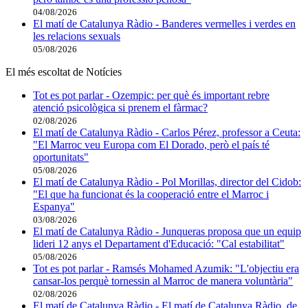
04/08/2026
El matí de Catalunya Ràdio - Banderes vermelles i verdes en
les relacions sexuals
05/08/2026
El més escoltat de Notícies
Tot es pot parlar - Ozempic: per què és important rebre
atenció psicològica si prenem el fàrmac?
02/08/2026
El matí de Catalunya Ràdio - Carlos Pérez, professor a Ceuta:
"El Marroc veu Europa com El Dorado, però el país té
oportunitats"
05/08/2026
El matí de Catalunya Ràdio - Pol Morillas, director del Cidob:
"El que ha funcionat és la cooperació entre el Marroc i
Espanya"
03/08/2026
El matí de Catalunya Ràdio - Junqueras proposa que un equip
lideri 12 anys el Departament d'Educació: "Cal estabilitat"
05/08/2026
Tot es pot parlar - Ramsés Mohamed Azumik: "L'objectiu era
cansar-los perquè tornessin al Marroc de manera voluntària"
02/08/2026
El matí de Catalunya Ràdio - El matí de Catalunya Ràdio, de