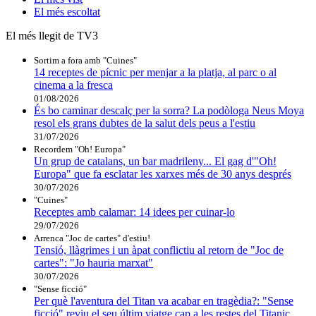
El
més escoltat
El més llegit de TV3
Sortim a fora amb "Cuines"
14 receptes de pícnic per menjar a la platja, al parc o al
cinema a la fresca
01/08/2026
És bo caminar descalç per la sorra? La podòloga Neus Moya
resol els grans dubtes de la salut dels peus a l'estiu
31/07/2026
Recordem "Oh! Europa"
Un grup de catalans, un bar madrileny... El gag d'"Oh!
Europa" que fa esclatar les xarxes més de 30 anys després
30/07/2026
"Cuines"
Receptes amb calamar: 14 idees per cuinar-lo
29/07/2026
Arrenca "Joc de cartes" d'estiu!
Tensió, llàgrimes i un àpat conflictiu al retorn de "Joc de
cartes": "Jo hauria marxat"
30/07/2026
"Sense ficció"
Per què l'aventura del Titan va acabar en tragèdia?: "Sense
ficció" reviu el seu últim viatge cap a les restes del Titanic