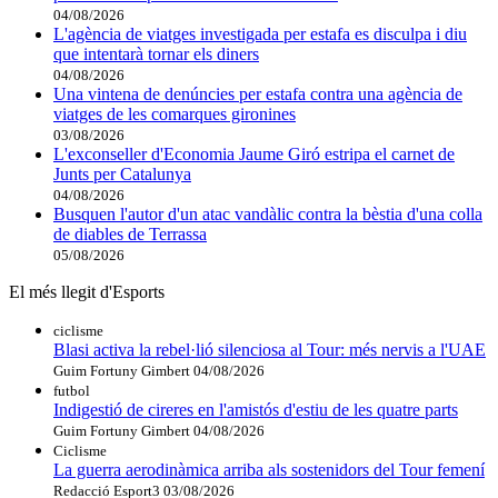
04/08/2026
L'agència de viatges investigada per estafa es disculpa i diu
que intentarà tornar els diners
04/08/2026
Una vintena de denúncies per estafa contra una agència de
viatges de les comarques gironines
03/08/2026
L'exconseller d'Economia Jaume Giró estripa el carnet de
Junts per Catalunya
04/08/2026
Busquen l'autor d'un atac vandàlic contra la bèstia d'una colla
de diables de Terrassa
05/08/2026
El més llegit d'Esports
ciclisme
Blasi activa la rebel·lió silenciosa al Tour: més nervis a l'UAE
Guim Fortuny Gimbert
04/08/2026
futbol
Indigestió de cireres en l'amistós d'estiu de les quatre parts
Guim Fortuny Gimbert
04/08/2026
Ciclisme
La guerra aerodinàmica arriba als sostenidors del Tour femení
Redacció Esport3
03/08/2026