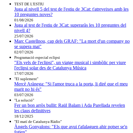
TEST DE L'ESTIU
Juga al nivell 5 del test de l'estiu de 3Cat: t'atreveixes amb les
10 preguntes noves?
01/08/2026
Juga al test de l'estiu de 3Cat: superaràs les 10 preguntes del
nivell 4?
25/07/2026
Marc Castellnou, cap dels GRAF: "La mort d'un company no
se supera mai"
02/07/2026
Programació especial eclipsi
"Els vels de l'eclipsi", un viatge musical i simbòlic per viure
l'eclipsi solar des de Catalunya Música
17/07/2026
"El suplement"
Mercè Arànega: "Si l'amor truca a la porta, li diré que el meu
marit no hi és"
03/07/2026
"La solució"
Fer un bon arròs bullit: Raül Balam i Ada Parellada revelen
les claus definitives
18/12/2025
"El matí de Catalunya Ràdio"
Àngels Gonyalons: "Els que avui t'afalaguen ahir potser se'n
fotien"