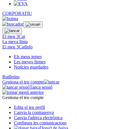
CORPORATIU
El meu 3Cat
La meva llista
El meu 3CatInfo
Els meus temes
Les meves firmes
Notícies guardades
Butlletins
Gestiona el teu compte
Tanca sessió
Gestiona el teu compte
Edita el teu perfil
Canvia la contrasenya
Canvia l'adreça electrònica
Configura les comunicacions
Dona't de baixa