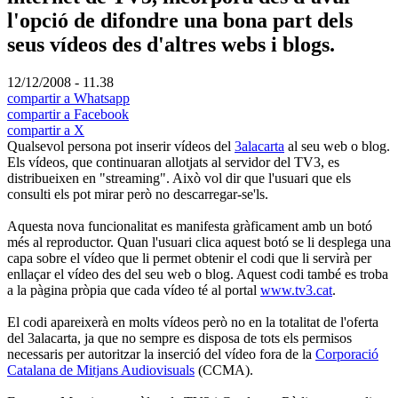
l'opció de difondre una bona part dels
seus vídeos des d'altres webs i blogs.
12/12/2008 - 11.38
compartir a Whatsapp
compartir a Facebook
compartir a X
Qualsevol persona pot inserir vídeos del
3alacarta
al seu web o blog.
Els vídeos, que continuaran allotjats al servidor del TV3, es
distribueixen en "streaming". Això vol dir que l'usuari que els
consulti els pot mirar però no descarregar-se'ls.
Aquesta nova funcionalitat es manifesta gràficament amb un botó
més al reproductor. Quan l'usuari clica aquest botó se li desplega una
capa sobre el vídeo que li permet obtenir el codi que li servirà per
enllaçar el vídeo des del seu web o blog. Aquest codi també es troba
a la pàgina pròpia que cada vídeo té al portal
www.tv3.cat
.
El codi apareixerà en molts vídeos però no en la totalitat de l'oferta
del 3alacarta, ja que no sempre es disposa de tots els permisos
necessaris per autoritzar la inserció del vídeo fora de la
Corporació
Catalana de Mitjans Audiovisuals
(CCMA).