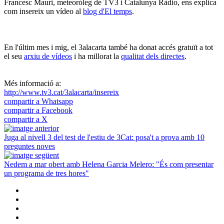
Francesc Mauri, meteoròleg de TV3 i Catalunya Ràdio, ens explica
com insereix un vídeo al
blog d'El temps
.
En l'últim mes i mig, el 3alacarta també ha donat accés gratuït a tot
el seu
arxiu de vídeos
i ha millorat la
qualitat dels directes
.
Més informació a:
http://www.tv3.cat/3alacarta/insereix
compartir a Whatsapp
compartir a Facebook
compartir a X
Juga al nivell 3 del test de l'estiu de 3Cat: posa't a prova amb 10
preguntes noves
Nedem a mar obert amb Helena Garcia Melero: "És com presentar
un programa de tres hores"