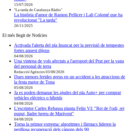
15/07/2026
"La tarda de Catalunya Ràdio"
La història d'amor de Ramon Pellicer i Lali Colomé que ha
revolucionat "La tarda"
26/11/2025
El més llegit de Notícies
Activada l'alerta del pla Inuncat per la previsió de tempestes
fortes aquest dijous
04/08/2026
Una vintena de vols afectats a l'aeroport del Prat per la vaga
del personal de terra
Redacció/Agències
03/08/2026
Dues menors ferides greus en un accident a les atraccions de
la festa major de Tona
05/08/2026
Ja es poden demanar les ajudes del pla Auto+ per comprar
vehicles elèctrics o híbrids
04/08/2026
L'escriptor Carles Rebassa planta Felip VI: "Rei de l'odi, rei
puput, lladre hereu de Marivent"
04/08/2026
Torna la primor extrema: algoritmes i fàrmacs lideren la
perillosa recuperació dels cànons dels 90