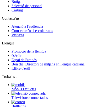
Botiga
Selecció de personal
Càsting
Contacta'ns
Atenció a l'audiència
Com veure'ns i escoltar-nos
Visita'ns
Llengua
Promoció de la llengua
ésAdir
Espai de l'aranès
Bon dia. Directori de mitjans en llengua catalana
Llibre d'estil
Troba'ns a
Mòbils i tauletes
Televisions connectades
Butlletins