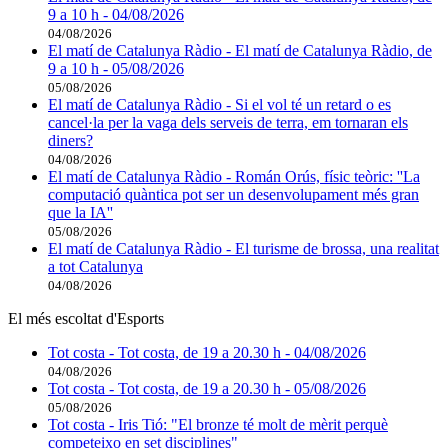
9 a 10 h - 04/08/2026
04/08/2026
El matí de Catalunya Ràdio - El matí de Catalunya Ràdio, de
9 a 10 h - 05/08/2026
05/08/2026
El matí de Catalunya Ràdio - Si el vol té un retard o es
cancel·la per la vaga dels serveis de terra, em tornaran els
diners?
04/08/2026
El matí de Catalunya Ràdio - Román Orús, físic teòric: ''La
computació quàntica pot ser un desenvolupament més gran
que la IA''
05/08/2026
El matí de Catalunya Ràdio - El turisme de brossa, una realitat
a tot Catalunya
04/08/2026
El més escoltat d'Esports
Tot costa - Tot costa, de 19 a 20.30 h - 04/08/2026
04/08/2026
Tot costa - Tot costa, de 19 a 20.30 h - 05/08/2026
05/08/2026
Tot costa - Iris Tió: "El bronze té molt de mèrit perquè
competeixo en set disciplines"