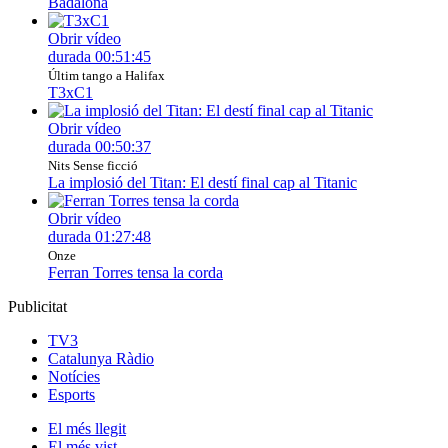
Badalona
Obrir vídeo
durada
00:51:45
Últim tango a Halifax
T3xC1
Obrir vídeo
durada
00:50:37
Nits Sense ficció
La implosió del Titan: El destí final cap al Titanic
Obrir vídeo
durada
01:27:48
Onze
Ferran Torres tensa la corda
Publicitat
TV3
Catalunya Ràdio
Notícies
Esports
El
més llegit
El
més vist