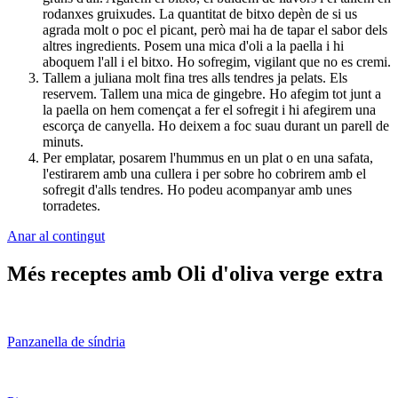
rodanxes gruixudes. La quantitat de bitxo depèn de si us
agrada molt o poc el picant, però mai ha de tapar el sabor dels
altres ingredients. Posem una mica d'oli a la paella i hi
aboquem l'all i el bitxo. Ho sofregim, vigilant que no es cremi.
Tallem a juliana molt fina tres alls tendres ja pelats. Els
reservem. Tallem una mica de gingebre. Ho afegim tot junt a
la paella on hem començat a fer el sofregit i hi afegirem una
escorça de canyella. Ho deixem a foc suau durant un parell de
minuts.
Per emplatar, posarem l'hummus en un plat o en una safata,
l'estirarem amb una cullera i per sobre ho cobrirem amb el
sofregit d'alls tendres. Ho podeu acompanyar amb unes
torradetes.
Anar al contingut
Més receptes amb Oli d'oliva verge extra
Panzanella de síndria