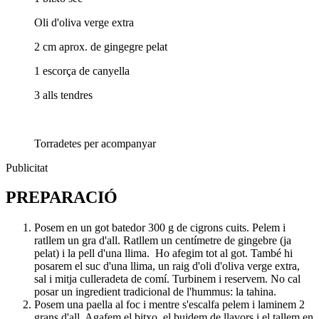
Oli d'oliva verge extra
2 cm aprox. de gingegre pelat
1 escorça de canyella
3 alls tendres
Torradetes per acompanyar
Publicitat
PREPARACIÓ
Posem en un got batedor 300 g de cigrons cuits. Pelem i
ratllem un gra d'all. Ratllem un centímetre de gingebre (ja
pelat) i la pell d'una llima. Ho afegim tot al got. També hi
posarem el suc d'una llima, un raig d'oli d'oliva verge extra,
sal i mitja culleradeta de comí. Turbinem i reservem. No cal
posar un ingredient tradicional de l'hummus: la tahina.
Posem una paella al foc i mentre s'escalfa pelem i laminem 2
grans d'all. Agafem el bitxo, el buidem de llavors i el tallem en