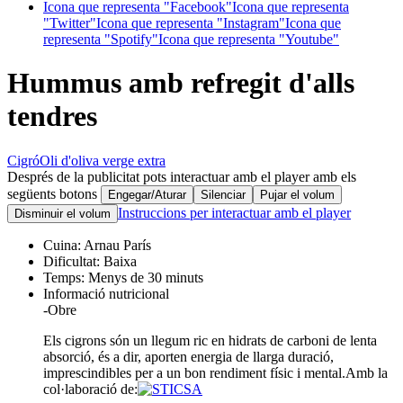
Icona que representa "Facebook"
Icona que representa
"Twitter"
Icona que representa "Instagram"
Icona que
representa "Spotify"
Icona que representa "Youtube"
Hummus amb refregit d'alls
tendres
Cigró
Oli d'oliva verge extra
Després de la publicitat pots interactuar amb el player amb els
següents botons
Engegar/Aturar
Silenciar
Pujar el volum
Instruccions per interactuar amb el player
Disminuir el volum
Cuina:
Arnau París
Dificultat:
Baixa
Temps:
Menys de 30 minuts
Informació nutricional
-
Obre
Els cigrons són un llegum ric en hidrats de carboni de lenta
absorció, és a dir, aporten energia de llarga duració,
imprescindibles per a un bon rendiment físic i mental.
Amb la
col·laboració de: