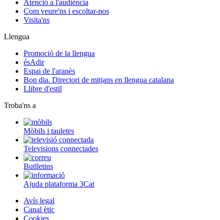
Atenció a l'audiència
Com veure'ns i escoltar-nos
Visita'ns
Llengua
Promoció de la llengua
ésAdir
Espai de l'aranès
Bon dia. Directori de mitjans en llengua catalana
Llibre d'estil
Troba'ns a
Mòbils i tauletes
Televisions connectades
Butlletins
Ajuda plataforma 3Cat
Avís legal
Canal ètic
Cookies