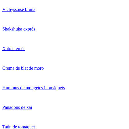
Vichyssoise bruna
Shakshuka exprés
Xató cremós
Crema de blat de moro
Hummus de mongetes i tomàquets
Panadons de xai
Tatin de tomàquet