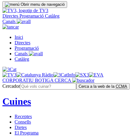
Obrir menu de navegació
Directes
Programació
Catàleg
Canals
Inici
Directes
Programació
Canals
Catàleg
CORPORATIU
BOTIGA
CERCA
Cercador
Cerca a la web de la
CCMA
Cuines
Receptes
Consells
Dietes
El Programa