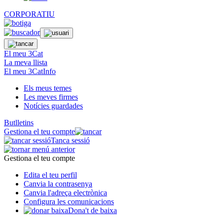
CORPORATIU
El meu 3Cat
La meva llista
El meu 3CatInfo
Els meus temes
Les meves firmes
Notícies guardades
Butlletins
Gestiona el teu compte
Tanca sessió
Gestiona el teu compte
Edita el teu perfil
Canvia la contrasenya
Canvia l'adreça electrònica
Configura les comunicacions
Dona't de baixa