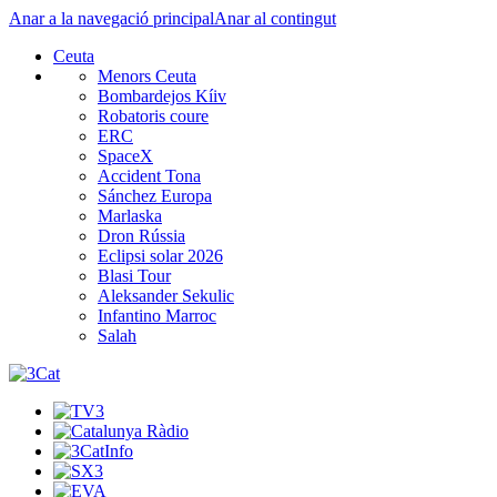
Anar a la navegació principal
Anar al contingut
Ceuta
Menors Ceuta
Bombardejos Kíiv
Robatoris coure
ERC
SpaceX
Accident Tona
Sánchez Europa
Marlaska
Dron Rússia
Eclipsi solar 2026
Blasi Tour
Aleksander Sekulic
Infantino Marroc
Salah