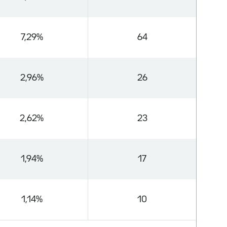
7,29%
64
2,96%
26
2,62%
23
1,94%
17
1,14%
10