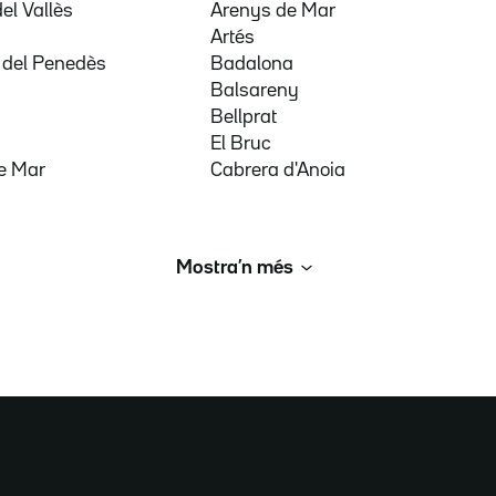
del Vallès
Arenys de Mar
a
Artés
 del Penedès
Badalona
Balsareny
Bellprat
El Bruc
e Mar
Cabrera d'Anoia
Mostra’n més