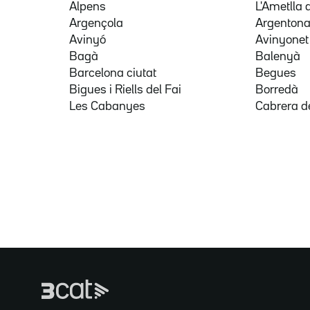
Alpens
L'Ametlla 
Argençola
Argenton
Avinyó
Avinyonet
Bagà
Balenyà
Barcelona ciutat
Begues
Bigues i Riells del Fai
Borredà
Les Cabanyes
Cabrera d