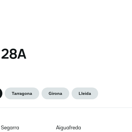
s 28A
Tarragona
Girona
Lleida
e Segarra
Aiguafreda