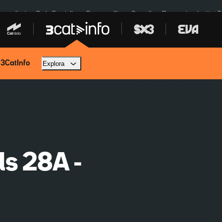
res eclipsi
De la Espriella
Dos anys Illa
Granollers Paraguai
Institut 
 3CatInfo
Explora
ls 28A -