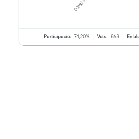
Participació:
74,20%
Vots:
868
En bl