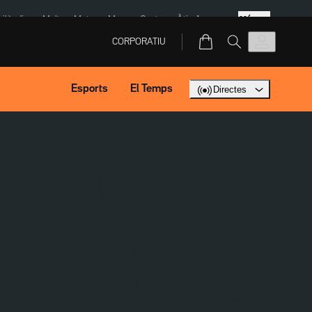
Més
Tailàndia
Multa a Meta
Menors Ceuta
Àtic Ayuso
CORPORATIU
Esports
El Temps
Directes