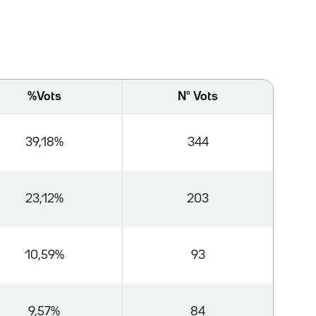
%Vots
Nº Vots
39,18%
344
23,12%
203
10,59%
93
9,57%
84