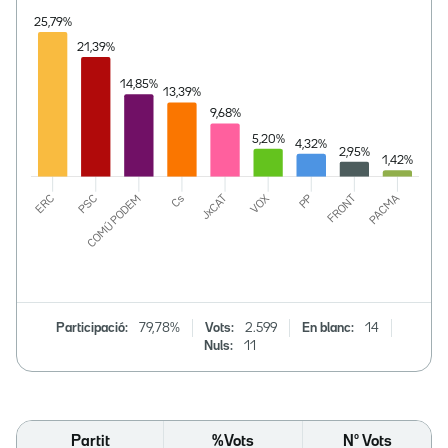
Participació:
79,78%
Vots:
2.599
En blanc:
14
Nuls:
11
Partit
%Vots
Nº Vots