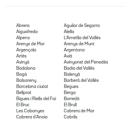
Abrera
Aguilar de Segarra
Aiguafreda
Alella
Alpens
L'Ametlla del Vallès
Arenys de Mar
Arenys de Munt
Argençola
Argentona
Artés
Avià
Avinyó
Avinyonet del Penedès
Badalona
Badia del Vallès
Bagà
Balenyà
Balsareny
Barberà del Vallès
Barcelona ciutat
Begues
Bellprat
Berga
Bigues i Riells del Fai
Borredà
El Bruc
El Brull
Les Cabanyes
Cabrera de Mar
Cabrera d'Anoia
Cabrils