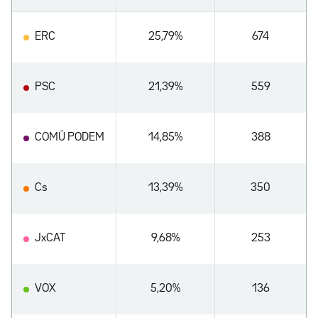
ERC
25,79%
674
PSC
21,39%
559
COMÚ PODEM
14,85%
388
Cs
13,39%
350
JxCAT
9,68%
253
VOX
5,20%
136