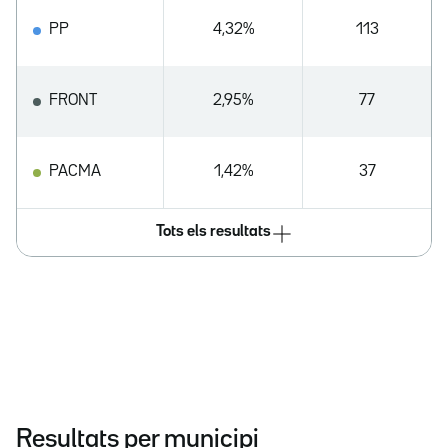
PP
4,32%
113
FRONT
2,95%
77
PACMA
1,42%
37
Tots els resultats
Resultats per municipi