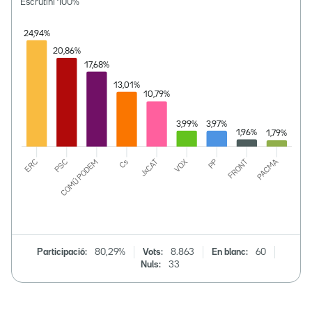
Escrutini
100
%
Participació:
80,29%
Vots:
8.863
En blanc:
60
Nuls:
33