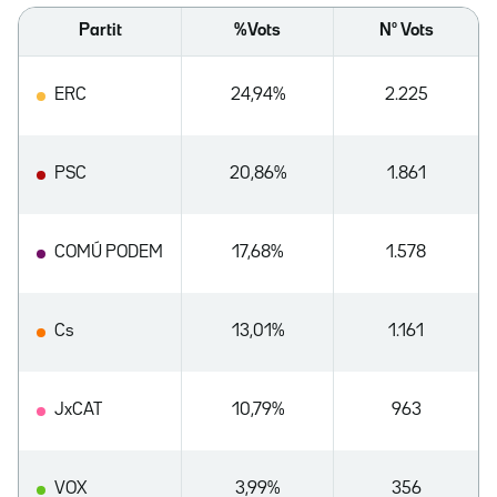
Partit
%Vots
Nº Vots
ERC
24,94%
2.225
PSC
20,86%
1.861
COMÚ PODEM
17,68%
1.578
Cs
13,01%
1.161
JxCAT
10,79%
963
VOX
3,99%
356