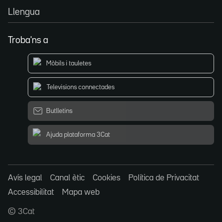
Llengua
Troba'ns a
Mòbils i tauletes
Televisions connectades
Butlletins
Ajuda plataforma 3Cat
Avís legal
Canal ètic
Cookies
Política de Privacitat
Accessibilitat
Mapa web
© 3Cat