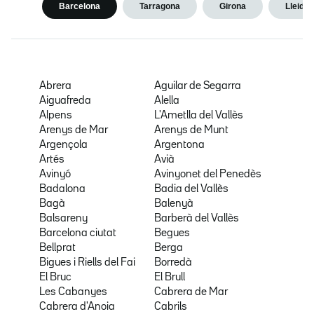
Barcelona
Tarragona
Girona
Lleida
Abrera
Aguilar de Segarra
Aiguafreda
Alella
Alpens
L'Ametlla del Vallès
Arenys de Mar
Arenys de Munt
Argençola
Argentona
Artés
Avià
Avinyó
Avinyonet del Penedès
Badalona
Badia del Vallès
Bagà
Balenyà
Balsareny
Barberà del Vallès
Barcelona ciutat
Begues
Bellprat
Berga
Bigues i Riells del Fai
Borredà
El Bruc
El Brull
Les Cabanyes
Cabrera de Mar
Cabrera d'Anoia
Cabrils