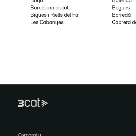
Bagà
Balenyà
Barcelona ciutat
Begues
Bigues i Riells del Fai
Borredà
Les Cabanyes
Cabrera d
Corporatiu