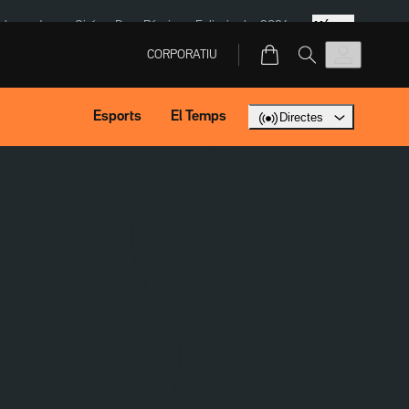
Més
ska
Jaume Giró
Dron Rússia
Eclipsi solar 2026
CORPORATIU
Esports
El Temps
Directes