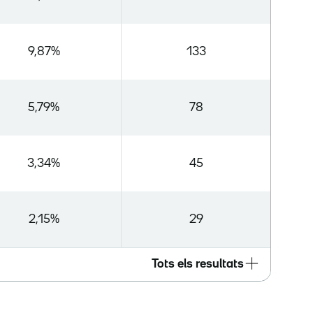
9,87%
133
5,79%
78
3,34%
45
2,15%
29
Tots els resultats