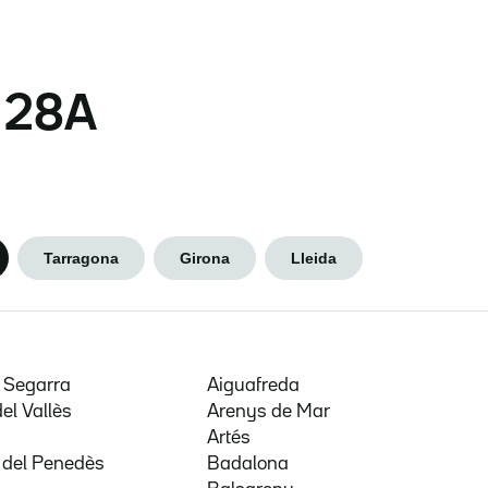
s 28A
Tarragona
Girona
Lleida
e Segarra
Aiguafreda
del Vallès
Arenys de Mar
a
Artés
 del Penedès
Badalona