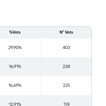
%Vots
Nº Vots
29,90%
403
16,91%
228
16,69%
225
12,91%
174