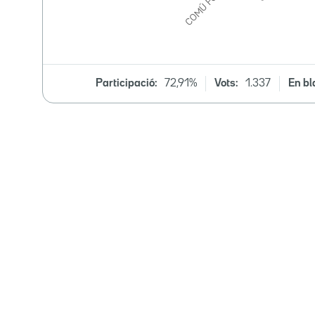
Participació:
72,91%
Vots:
1.337
En bl