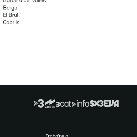
Barberà del Vallès
Berga
El Brull
Cabrils
Troba'ns a