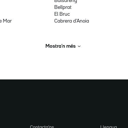
Balsareny
Bellprat
El Bruc
e Mar
Cabrera d'Anoia
Mostra’n més
Contacta'ns
Llengua