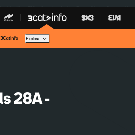
ardejos Kíiv
ERC
SpaceX
Accident Tona
Sánchez Europa
Marla
 3CatInfo
Explora
ls 28A -