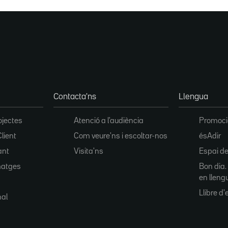
Contacta'ns
Llengua
ojectes
Atenció a l'audiència
Promoció
Client
Com veure'ns i escoltar-nos
ésAdir
ant
Visita'ns
Espai de
matges
Bon dia.
en lleng
Llibre d'e
nal