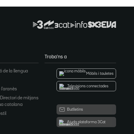
Troba'ns a
 de la llengua
Mòbils i tauletes
Televisions connectades
 l'aranès
 Directori de mitjans
ua catalana
Butlletins
stil
Ajuda plataforma 3Cat