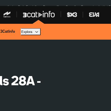
res eclipsi
De la Espriella
Dos anys Illa
Granollers Paraguai
Institut 
 3CatInfo
Explora
ls 28A -