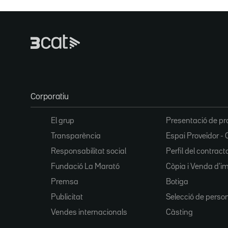
Corporatiu
El grup
Presentació de pr
Transparència
Espai Proveïdor - 
Responsabilitat social
Perfil del contract
Fundació La Marató
Còpia i Venda d'i
Premsa
Botiga
Publicitat
Selecció de perso
Vendes internacionals
Càsting