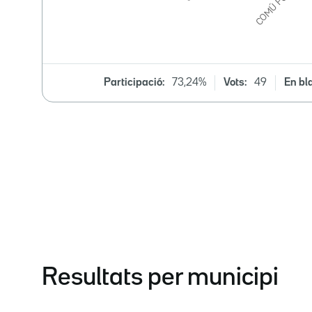
Participació:
73,24%
Vots:
49
En bl
Resultats per municipi