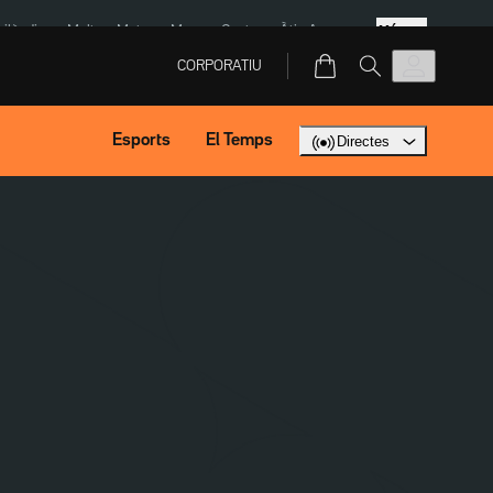
Més
Tailàndia
Multa a Meta
Menors Ceuta
Àtic Ayuso
CORPORATIU
Esports
El Temps
Directes