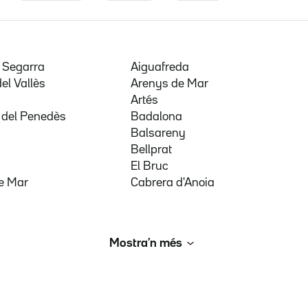
e Segarra
Aiguafreda
del Vallès
Arenys de Mar
a
Artés
 del Penedès
Badalona
Balsareny
Bellprat
El Bruc
e Mar
Cabrera d'Anoia
Mostra’n més