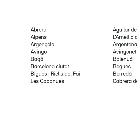
Abrera
Aguilar d
Alpens
L'Ametlla 
Argençola
Argenton
Avinyó
Avinyonet
Bagà
Balenyà
Barcelona ciutat
Begues
Bigues i Riells del Fai
Borredà
Les Cabanyes
Cabrera d