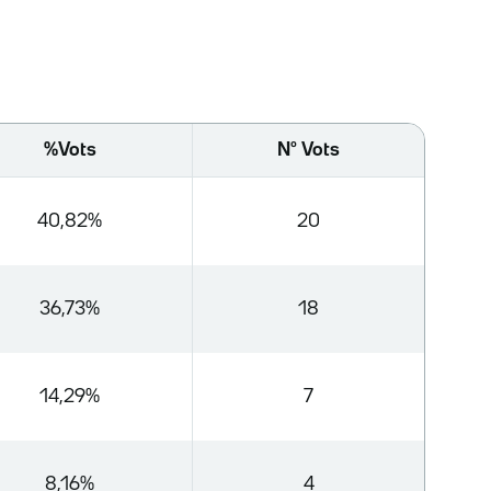
%Vots
Nº Vots
40,82%
20
36,73%
18
14,29%
7
8,16%
4