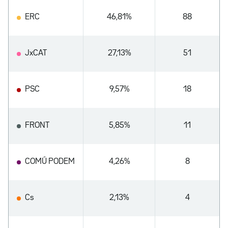
ERC
46,81%
88
JxCAT
27,13%
51
PSC
9,57%
18
FRONT
5,85%
11
COMÚ PODEM
4,26%
8
Cs
2,13%
4