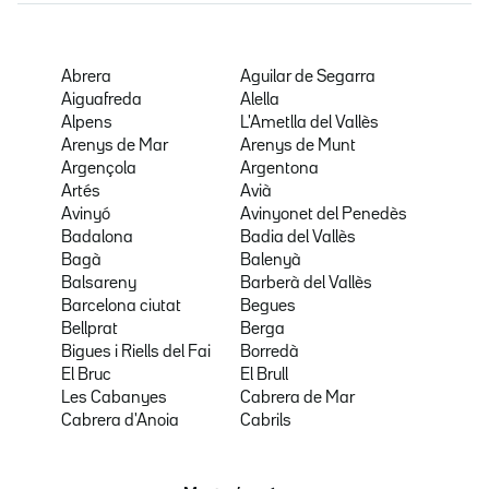
Abrera
Aguilar de Segarra
Aiguafreda
Alella
Alpens
L'Ametlla del Vallès
Arenys de Mar
Arenys de Munt
Argençola
Argentona
Artés
Avià
Avinyó
Avinyonet del Penedès
Badalona
Badia del Vallès
Bagà
Balenyà
Balsareny
Barberà del Vallès
Barcelona ciutat
Begues
Bellprat
Berga
Bigues i Riells del Fai
Borredà
El Bruc
El Brull
Les Cabanyes
Cabrera de Mar
Cabrera d'Anoia
Cabrils