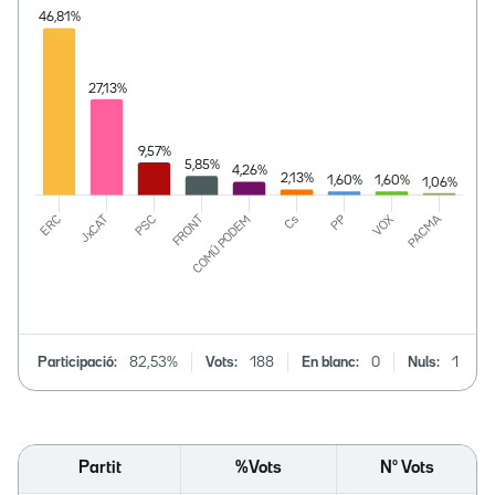
Participació:
82,53%
Vots:
188
En blanc:
0
Nuls:
1
Partit
%Vots
Nº Vots