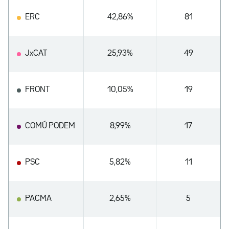
ERC
42,86%
81
JxCAT
25,93%
49
FRONT
10,05%
19
COMÚ PODEM
8,99%
17
PSC
5,82%
11
PACMA
2,65%
5