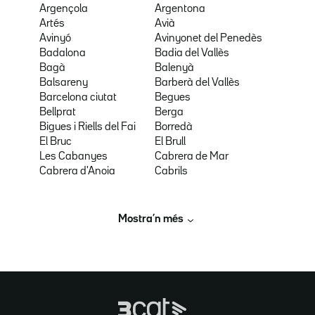
Argençola
Argentona
Artés
Avià
Avinyó
Avinyonet del Penedès
Badalona
Badia del Vallès
Bagà
Balenyà
Balsareny
Barberà del Vallès
Barcelona ciutat
Begues
Bellprat
Berga
Bigues i Riells del Fai
Borredà
El Bruc
El Brull
Les Cabanyes
Cabrera de Mar
Cabrera d'Anoia
Cabrils
Mostra’n més