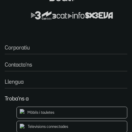
Corporatiu
Contacta'ns
Llengua
Troba'ns a
Mòbils i tauletes
Televisions connectades