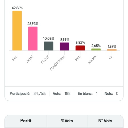
Participació:
84,75%
Vots:
188
En blanc:
1
Nuls:
0
Partit
%Vots
Nº Vots