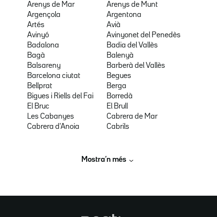
Arenys de Mar
Arenys de Munt
Argençola
Argentona
Artés
Avià
Avinyó
Avinyonet del Penedès
Badalona
Badia del Vallès
Bagà
Balenyà
Balsareny
Barberà del Vallès
Barcelona ciutat
Begues
Bellprat
Berga
Bigues i Riells del Fai
Borredà
El Bruc
El Brull
Les Cabanyes
Cabrera de Mar
Cabrera d'Anoia
Cabrils
Mostra’n més