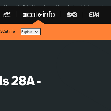
a a Meta
Mor Felipe Lipe
Ceuta
Menors Ceuta
Àtic Ayuso
Aparca
 3CatInfo
Explora
ls 28A -