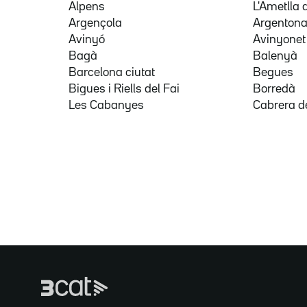
Alpens
L'Ametlla 
Argençola
Argenton
Avinyó
Avinyonet
Bagà
Balenyà
Barcelona ciutat
Begues
Bigues i Riells del Fai
Borredà
Les Cabanyes
Cabrera d