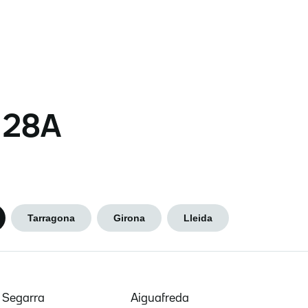
s 28A
Tarragona
Girona
Lleida
e Segarra
Aiguafreda