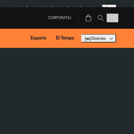
Més
ment agost
Fundació Mas Miró
eBay
Perpinyà
CORPORATIU
Esports
El Temps
Directes