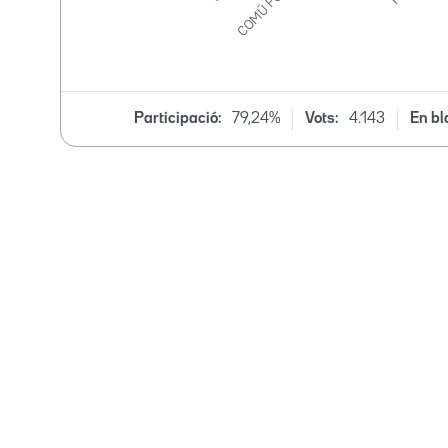
Participació:
79,24%
Vots:
4.143
En bl