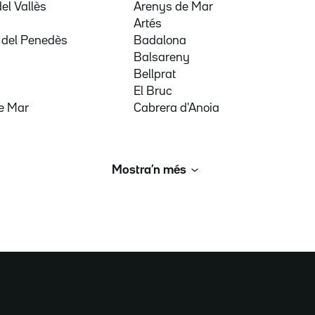
del Vallès
Arenys de Mar
a
Artés
 del Penedès
Badalona
Balsareny
Bellprat
El Bruc
e Mar
Cabrera d'Anoia
Mostra’n més