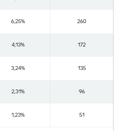
6,25%
260
4,13%
172
3,24%
135
2,31%
96
1,23%
51