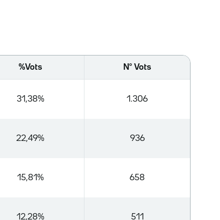
%Vots
Nº Vots
31,38%
1.306
22,49%
936
15,81%
658
12,28%
511