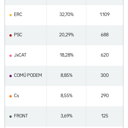
ERC
32,70%
1.109
PSC
20,29%
688
JxCAT
18,28%
620
COMÚ PODEM
8,85%
300
Cs
8,55%
290
FRONT
3,69%
125