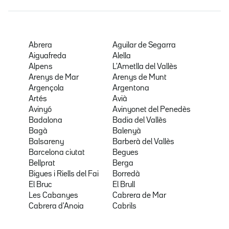
Abrera
Aguilar de Segarra
Aiguafreda
Alella
Alpens
L'Ametlla del Vallès
Arenys de Mar
Arenys de Munt
Argençola
Argentona
Artés
Avià
Avinyó
Avinyonet del Penedès
Badalona
Badia del Vallès
Bagà
Balenyà
Balsareny
Barberà del Vallès
Barcelona ciutat
Begues
Bellprat
Berga
Bigues i Riells del Fai
Borredà
El Bruc
El Brull
Les Cabanyes
Cabrera de Mar
Cabrera d'Anoia
Cabrils