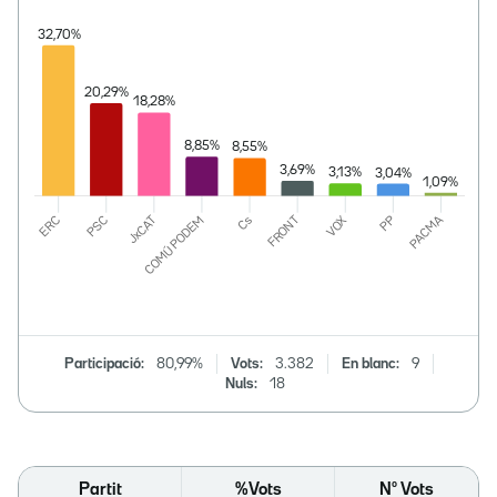
Participació:
80,99%
Vots:
3.382
En blanc:
9
Nuls:
18
Partit
%Vots
Nº Vots