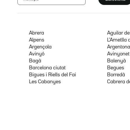
Abrera
Aguilar d
Alpens
L'Ametlla 
Argençola
Argenton
Avinyó
Avinyonet
Bagà
Balenyà
Barcelona ciutat
Begues
Bigues i Riells del Fai
Borredà
Les Cabanyes
Cabrera d