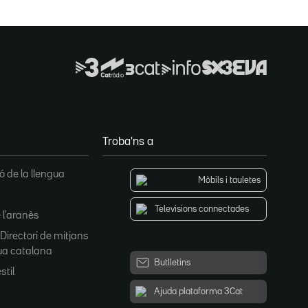
Troba'ns a
 de la llengua
Mòbils i tauletes
Televisions connectades
 l'aranès
 Directori de mitjans
ua catalana
Butlletins
stil
Ajuda plataforma 3Cat