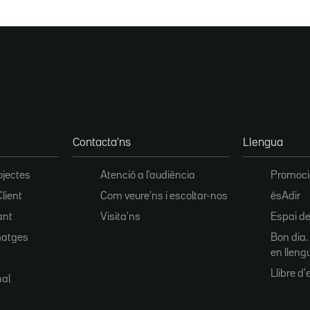
Contacta'ns
Llengua
ojectes
Atenció a l'audiència
Promoció
Client
Com veure'ns i escoltar-nos
ésAdir
ant
Visita'ns
Espai de
matges
Bon dia.
en lleng
Llibre d'e
nal