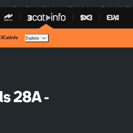
euta
Menors Ceuta
Mercabarna
Robatoris coure
Bombardejos Kíiv
 3CatInfo
Explora
ls 28A -