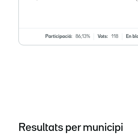
Participació:
86,13%
Vots:
118
En bl
Resultats per municipi