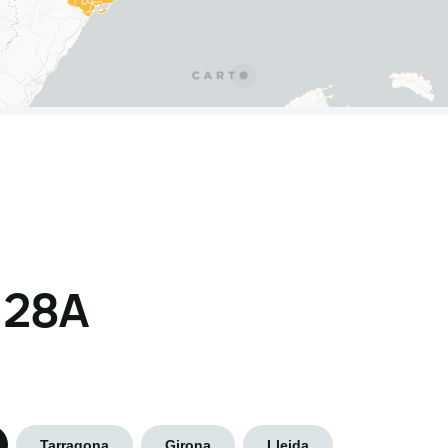
s 28A
Tarragona
Girona
Lleida