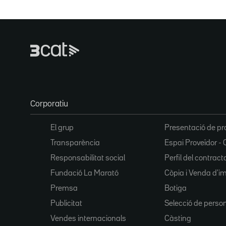
Corporatiu
El grup
Presentació de pr
Transparència
Espai Proveïdor - 
Responsabilitat social
Perfil del contract
Fundació La Marató
Còpia i Venda d'i
Premsa
Botiga
Publicitat
Selecció de perso
Vendes internacionals
Càsting