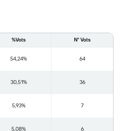
%Vots
Nº Vots
54,24%
64
30,51%
36
5,93%
7
5,08%
6