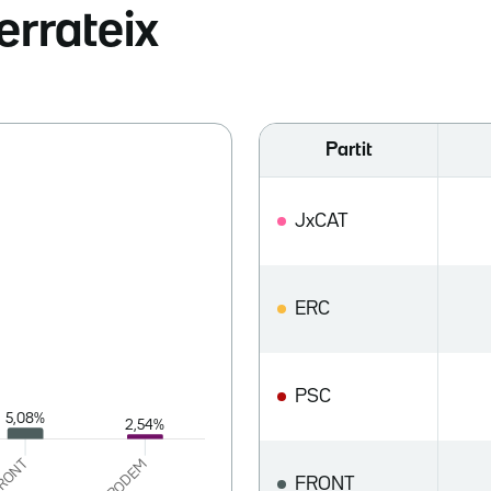
errateix
Partit
JxCAT
ERC
PSC
FRONT