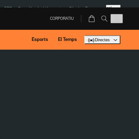
Més
ERC
SpaceX
Isaki Lacuesta
Sánchez Europa
CORPORATIU
Esports
El Temps
Directes