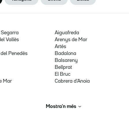
e Segarra
Aiguafreda
del Vallès
Arenys de Mar
a
Artés
 del Penedès
Badalona
Balsareny
Bellprat
El Bruc
e Mar
Cabrera d'Anoia
Mostra’n més