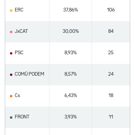
ERC
37,86%
106
JxCAT
30,00%
84
PSC
8,93%
25
COMÚ PODEM
8,57%
24
Cs
6,43%
18
FRONT
3,93%
11