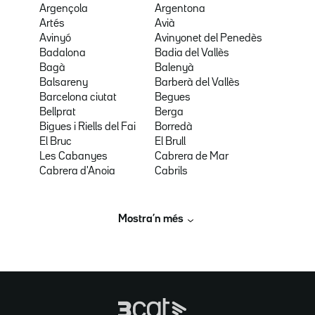
Argençola
Argentona
Artés
Avià
Avinyó
Avinyonet del Penedès
Badalona
Badia del Vallès
Bagà
Balenyà
Balsareny
Barberà del Vallès
Barcelona ciutat
Begues
Bellprat
Berga
Bigues i Riells del Fai
Borredà
El Bruc
El Brull
Les Cabanyes
Cabrera de Mar
Cabrera d'Anoia
Cabrils
Mostra’n més