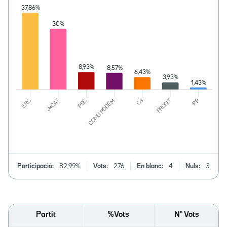
Participació:
82,99%
Vots:
276
En blanc:
4
Nuls:
3
Partit
%Vots
Nº Vots