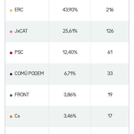
ERC
43,90%
216
JxCAT
25,61%
126
PSC
12,40%
61
COMÚ PODEM
6,71%
33
FRONT
3,86%
19
Cs
3,46%
17