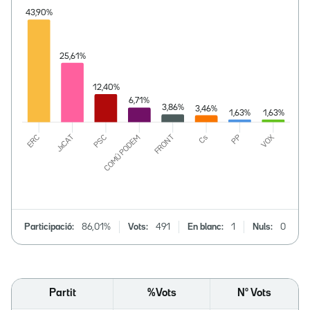
Participació:
86,01%
Vots:
491
En blanc:
1
Nuls:
0
Partit
%Vots
Nº Vots