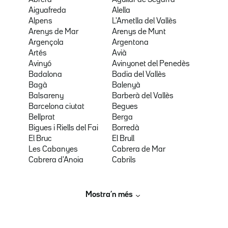
Abrera
Aguilar de Segarra
Aiguafreda
Alella
Alpens
L'Ametlla del Vallès
Arenys de Mar
Arenys de Munt
Argençola
Argentona
Artés
Avià
Avinyó
Avinyonet del Penedès
Badalona
Badia del Vallès
Bagà
Balenyà
Balsareny
Barberà del Vallès
Barcelona ciutat
Begues
Bellprat
Berga
Bigues i Riells del Fai
Borredà
El Bruc
El Brull
Les Cabanyes
Cabrera de Mar
Cabrera d'Anoia
Cabrils
Mostra’n més