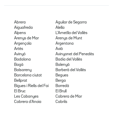
Abrera
Aguilar de Segarra
Aiguafreda
Alella
Alpens
L'Ametlla del Vallès
Arenys de Mar
Arenys de Munt
Argençola
Argentona
Artés
Avià
Avinyó
Avinyonet del Penedès
Badalona
Badia del Vallès
Bagà
Balenyà
Balsareny
Barberà del Vallès
Barcelona ciutat
Begues
Bellprat
Berga
Bigues i Riells del Fai
Borredà
El Bruc
El Brull
Les Cabanyes
Cabrera de Mar
Cabrera d'Anoia
Cabrils