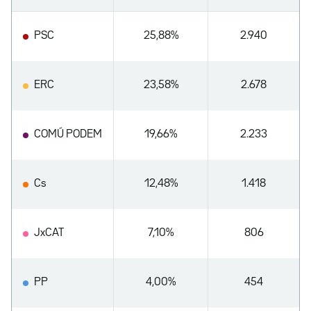
PSC
25,88%
2.940
ERC
23,58%
2.678
COMÚ PODEM
19,66%
2.233
Cs
12,48%
1.418
JxCAT
7,10%
806
PP
4,00%
454