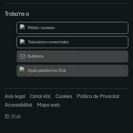
Troba'ns a
Mòbils i tauletes
Televisions connectades
Butlletins
Ajuda plataforma 3Cat
Avís legal
Canal ètic
Cookies
Política de Privacitat
Accessibilitat
Mapa web
© 3Cat