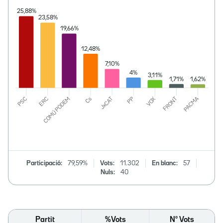
Participació:
79,59%
Vots:
11.302
En blanc:
57
Nuls:
40
Partit
%Vots
Nº Vots