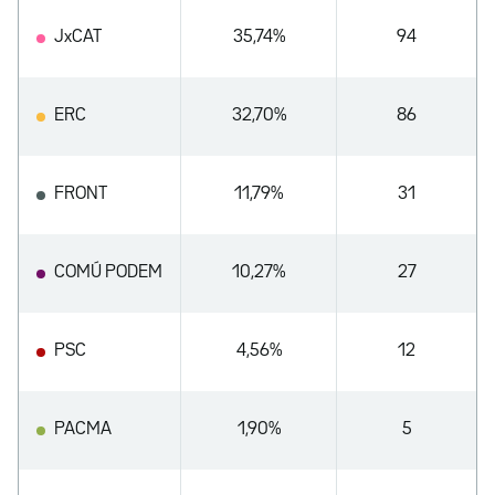
JxCAT
35,74%
94
ERC
32,70%
86
FRONT
11,79%
31
COMÚ PODEM
10,27%
27
PSC
4,56%
12
PACMA
1,90%
5