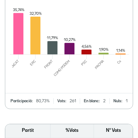
Participació:
80,73%
Vots:
261
En blanc:
2
Nuls:
1
Partit
%Vots
Nº Vots