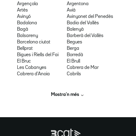
Argençola
Argentona
Artés
Avià
Avinyó
Avinyonet del Penedès
Badalona
Badia del Vallès
Bagà
Balenyà
Balsareny
Barberà del Vallès
Barcelona ciutat
Begues
Bellprat
Berga
Bigues i Riells del Fai
Borredà
El Bruc
El Brull
Les Cabanyes
Cabrera de Mar
Cabrera d'Anoia
Cabrils
Mostra’n més