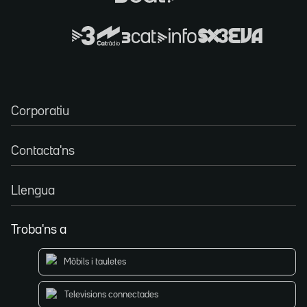
Corporatiu
Contacta'ns
Llengua
Troba'ns a
Mòbils i tauletes
Televisions connectades