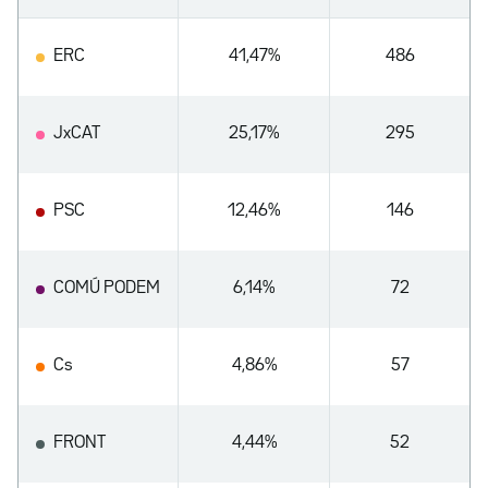
ERC
41,47%
486
JxCAT
25,17%
295
PSC
12,46%
146
COMÚ PODEM
6,14%
72
Cs
4,86%
57
FRONT
4,44%
52