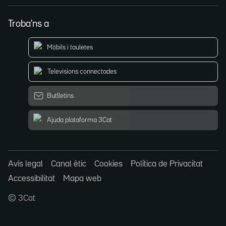
Troba'ns a
Mòbils i tauletes
Televisions connectades
Butlletins
Ajuda plataforma 3Cat
Avís legal
Canal ètic
Cookies
Política de Privacitat
Accessibilitat
Mapa web
© 3Cat