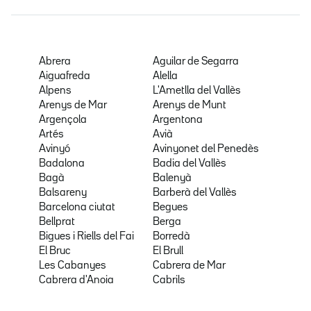
Abrera
Aguilar de Segarra
Aiguafreda
Alella
Alpens
L'Ametlla del Vallès
Arenys de Mar
Arenys de Munt
Argençola
Argentona
Artés
Avià
Avinyó
Avinyonet del Penedès
Badalona
Badia del Vallès
Bagà
Balenyà
Balsareny
Barberà del Vallès
Barcelona ciutat
Begues
Bellprat
Berga
Bigues i Riells del Fai
Borredà
El Bruc
El Brull
Les Cabanyes
Cabrera de Mar
Cabrera d'Anoia
Cabrils