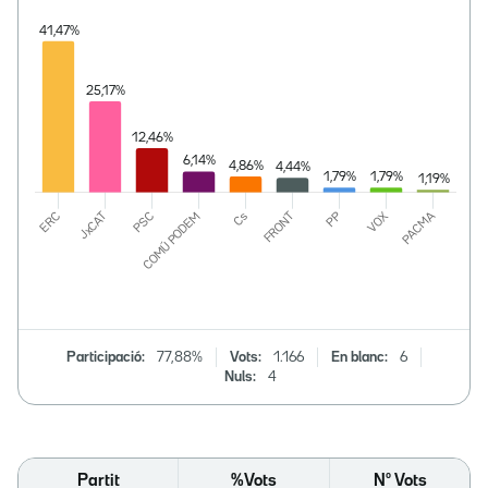
Participació:
77,88%
Vots:
1.166
En blanc:
6
Nuls:
4
Partit
%Vots
Nº Vots