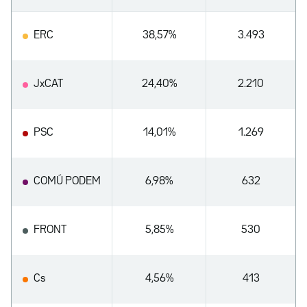
ERC
38,57%
3.493
JxCAT
24,40%
2.210
PSC
14,01%
1.269
COMÚ PODEM
6,98%
632
FRONT
5,85%
530
Cs
4,56%
413