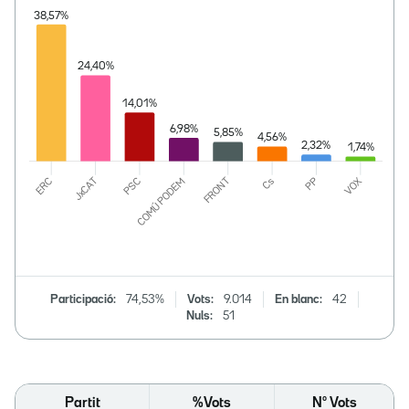
Participació:
74,53%
Vots:
9.014
En blanc:
42
Nuls:
51
Partit
%Vots
Nº Vots