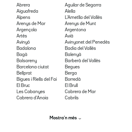
Abrera
Aguilar de Segarra
Aiguafreda
Alella
Alpens
L'Ametlla del Vallès
Arenys de Mar
Arenys de Munt
Argençola
Argentona
Artés
Avià
Avinyó
Avinyonet del Penedès
Badalona
Badia del Vallès
Bagà
Balenyà
Balsareny
Barberà del Vallès
Barcelona ciutat
Begues
Bellprat
Berga
Bigues i Riells del Fai
Borredà
El Bruc
El Brull
Les Cabanyes
Cabrera de Mar
Cabrera d'Anoia
Cabrils
Mostra’n més