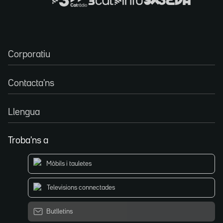
Corporatiu
Contacta'ns
Llengua
Troba'ns a
Mòbils i tauletes
Televisions connectades
Butlletins