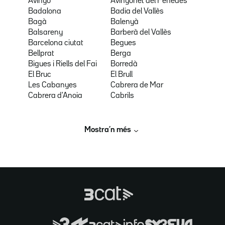
Avinyó
Avinyonet del Penedès
Badalona
Badia del Vallès
Bagà
Balenyà
Balsareny
Barberà del Vallès
Barcelona ciutat
Begues
Bellprat
Berga
Bigues i Riells del Fai
Borredà
El Bruc
El Brull
Les Cabanyes
Cabrera de Mar
Cabrera d'Anoia
Cabrils
Mostra’n més