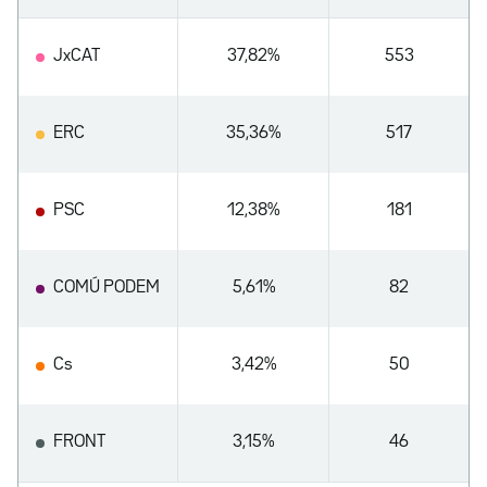
JxCAT
37,82%
553
ERC
35,36%
517
PSC
12,38%
181
COMÚ PODEM
5,61%
82
Cs
3,42%
50
FRONT
3,15%
46