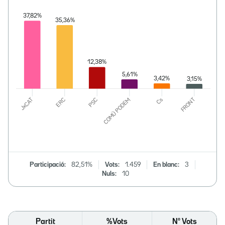
Participació:
82,51%
Vots:
1.459
En blanc:
3
Nuls:
10
Partit
%Vots
Nº Vots