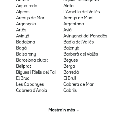
Abrera
Aguilar de Segarra
Aiguafreda
Alella
Alpens
L'Ametlla del Vallès
Arenys de Mar
Arenys de Munt
Argençola
Argentona
Artés
Avià
Avinyó
Avinyonet del Penedès
Badalona
Badia del Vallès
Bagà
Balenyà
Balsareny
Barberà del Vallès
Barcelona ciutat
Begues
Bellprat
Berga
Bigues i Riells del Fai
Borredà
El Bruc
El Brull
Les Cabanyes
Cabrera de Mar
Cabrera d'Anoia
Cabrils
Mostra’n més