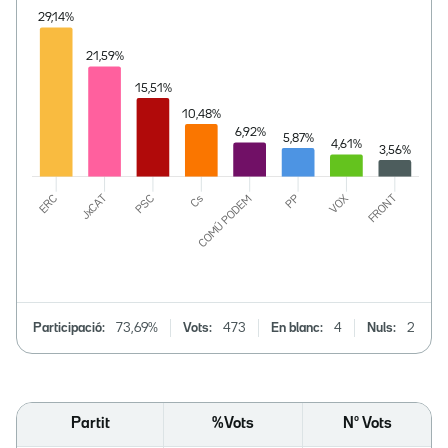
Participació:
73,69%
Vots:
473
En blanc:
4
Nuls:
2
Partit
%Vots
Nº Vots