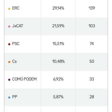
ERC
29,14%
139
JxCAT
21,59%
103
PSC
15,51%
74
Cs
10,48%
50
COMÚ PODEM
6,92%
33
PP
5,87%
28