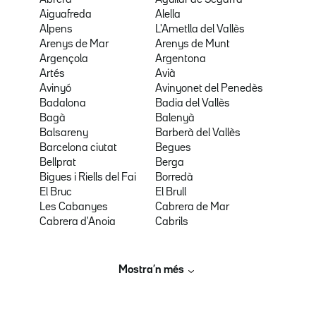
Abrera
Aguilar de Segarra
Aiguafreda
Alella
Alpens
L'Ametlla del Vallès
Arenys de Mar
Arenys de Munt
Argençola
Argentona
Artés
Avià
Avinyó
Avinyonet del Penedès
Badalona
Badia del Vallès
Bagà
Balenyà
Balsareny
Barberà del Vallès
Barcelona ciutat
Begues
Bellprat
Berga
Bigues i Riells del Fai
Borredà
El Bruc
El Brull
Les Cabanyes
Cabrera de Mar
Cabrera d'Anoia
Cabrils
Mostra’n més