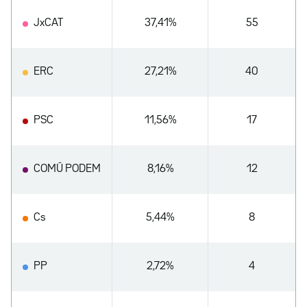
JxCAT
37,41%
55
ERC
27,21%
40
PSC
11,56%
17
COMÚ PODEM
8,16%
12
Cs
5,44%
8
PP
2,72%
4