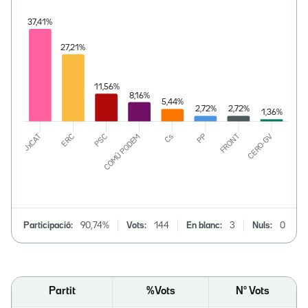
Participació:
90,74%
Vots:
144
En blanc:
3
Nuls:
0
Partit
%Vots
Nº Vots