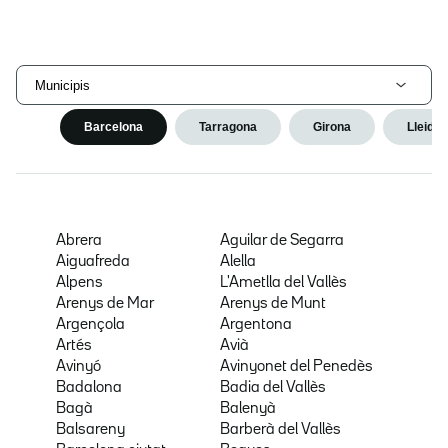
Municipis
Barcelona
Tarragona
Girona
Lleida
Abrera
Aguilar de Segarra
Aiguafreda
Alella
Alpens
L'Ametlla del Vallès
Arenys de Mar
Arenys de Munt
Argençola
Argentona
Artés
Avià
Avinyó
Avinyonet del Penedès
Badalona
Badia del Vallès
Bagà
Balenyà
Balsareny
Barberà del Vallès