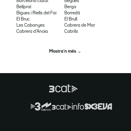
Barcelona ciutat
Begues
Bellprat
Berga
Bigues i Riells del Fai
Borredà
El Bruc
El Brull
Les Cabanyes
Cabrera de Mar
Cabrera d'Anoia
Cabrils
Mostra’n més