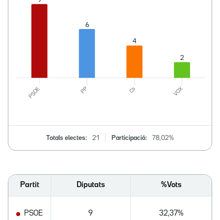
Totals electes:
21
Participació:
78,02%
Partit
Diputats
%Vots
PSOE
9
32,37%