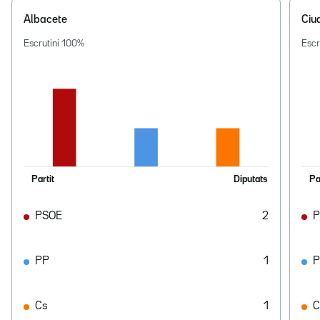
Albacete
Ciu
Escrutini
100
%
Escr
Partit
Diputats
Pa
PSOE
2
P
PP
1
Cs
1
C