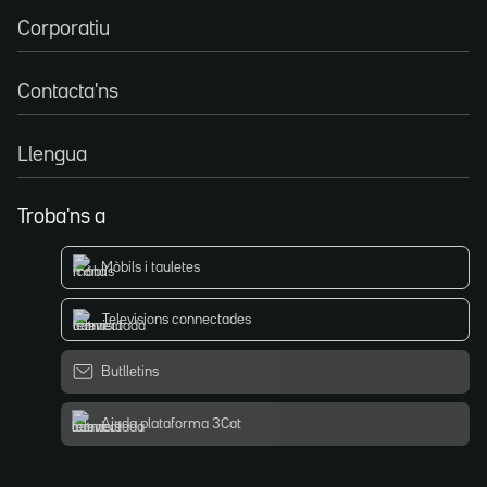
Corporatiu
Contacta'ns
Llengua
Troba'ns a
Mòbils i tauletes
Televisions connectades
Butlletins
Ajuda plataforma 3Cat