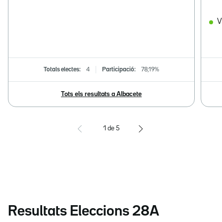
V
Totals electes:
4
Participació:
78,19%
Tots els resultats a Albacete
1
de
5
Resultats Eleccions 28A