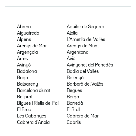
Abrera
Aguilar de Segarra
Aiguafreda
Alella
Alpens
L'Ametlla del Vallès
Arenys de Mar
Arenys de Munt
Argençola
Argentona
Artés
Avià
Avinyó
Avinyonet del Penedès
Badalona
Badia del Vallès
Bagà
Balenyà
Balsareny
Barberà del Vallès
Barcelona ciutat
Begues
Bellprat
Berga
Bigues i Riells del Fai
Borredà
El Bruc
El Brull
Les Cabanyes
Cabrera de Mar
Cabrera d'Anoia
Cabrils