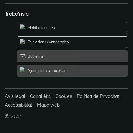
Troba'ns a
Mòbils i tauletes
Televisions connectades
Butlletins
Ajuda plataforma 3Cat
Avís legal
Canal ètic
Cookies
Política de Privacitat
Accessibilitat
Mapa web
© 3Cat