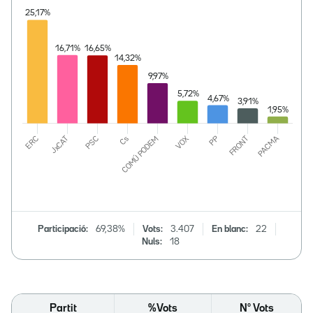
Participació:
69,38%
Vots:
3.407
En blanc:
22
Nuls:
18
Partit
%Vots
Nº Vots