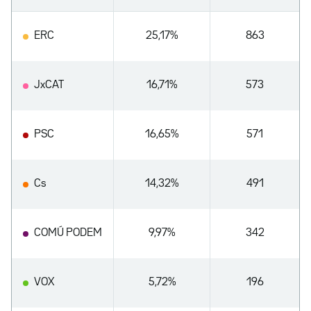
ERC
25,17%
863
JxCAT
16,71%
573
PSC
16,65%
571
Cs
14,32%
491
COMÚ PODEM
9,97%
342
VOX
5,72%
196