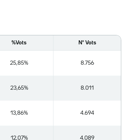
%Vots
Nº Vots
25,85%
8.756
23,65%
8.011
13,86%
4.694
12,07%
4.089