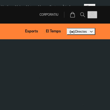
Més
Tailàndia
Multa a Meta
Menors Ceuta
Àtic Ayuso
CORPORATIU
Esports
El Temps
Directes