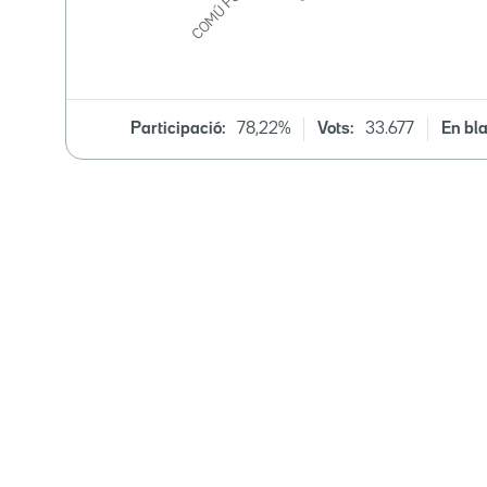
Participació:
78,22%
Vots:
33.677
En bla