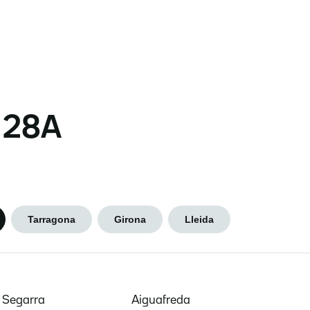
s 28A
Tarragona
Girona
Lleida
e Segarra
Aiguafreda