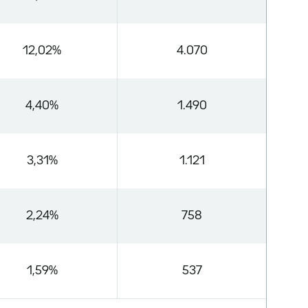
12,02%
4.070
4,40%
1.490
3,31%
1.121
2,24%
758
1,59%
537