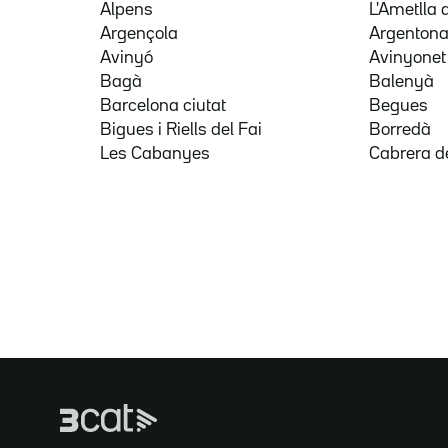
Alpens
L'Ametlla 
Argençola
Argenton
Avinyó
Avinyonet
Bagà
Balenyà
Barcelona ciutat
Begues
Bigues i Riells del Fai
Borredà
Les Cabanyes
Cabrera d