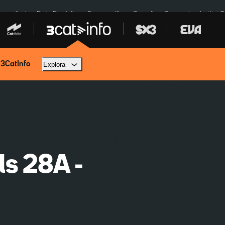
res eclipsi
De la Espriella
Dos anys Illa
Granollers Paraguai
Institut 
 3CatInfo
Explora
ls 28A -