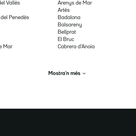
del Vallès
Arenys de Mar
a
Artés
 del Penedès
Badalona
Balsareny
Bellprat
El Bruc
e Mar
Cabrera d'Anoia
Mostra’n més