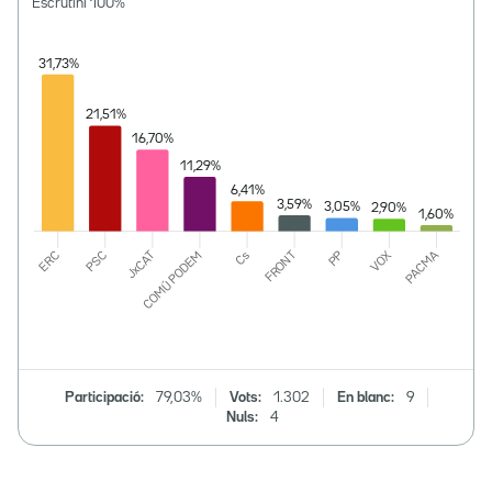
Escrutini
100
%
Participació:
79,03%
Vots:
1.302
En blanc:
9
Nuls:
4