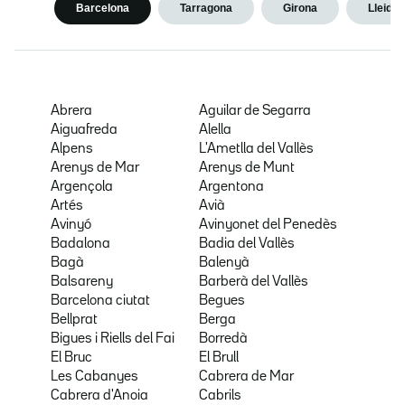
Barcelona
Tarragona
Girona
Lleida
Abrera
Aguilar de Segarra
Aiguafreda
Alella
Alpens
L'Ametlla del Vallès
Arenys de Mar
Arenys de Munt
Argençola
Argentona
Artés
Avià
Avinyó
Avinyonet del Penedès
Badalona
Badia del Vallès
Bagà
Balenyà
Balsareny
Barberà del Vallès
Barcelona ciutat
Begues
Bellprat
Berga
Bigues i Riells del Fai
Borredà
El Bruc
El Brull
Les Cabanyes
Cabrera de Mar
Cabrera d'Anoia
Cabrils