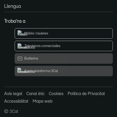
Llengua
Troba'ns a
Mòbils i tauletes
Televisions connectades
Butlletins
Ajuda plataforma 3Cat
Avís legal
Canal ètic
Cookies
Política de Privacitat
Accessibilitat
Mapa web
© 3Cat