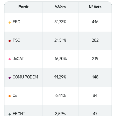
Partit
%Vots
Nº Vots
ERC
31,73%
416
PSC
21,51%
282
JxCAT
16,70%
219
COMÚ PODEM
11,29%
148
Cs
6,41%
84
FRONT
3,59%
47