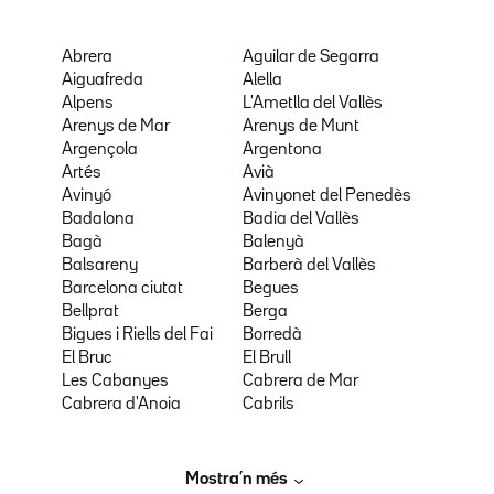
Abrera
Aguilar de Segarra
Aiguafreda
Alella
Alpens
L'Ametlla del Vallès
Arenys de Mar
Arenys de Munt
Argençola
Argentona
Artés
Avià
Avinyó
Avinyonet del Penedès
Badalona
Badia del Vallès
Bagà
Balenyà
Balsareny
Barberà del Vallès
Barcelona ciutat
Begues
Bellprat
Berga
Bigues i Riells del Fai
Borredà
El Bruc
El Brull
Les Cabanyes
Cabrera de Mar
Cabrera d'Anoia
Cabrils
Mostra’n més