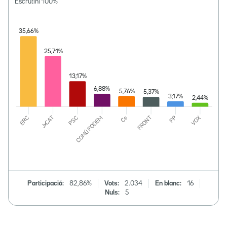
Escrutini
100
%
Participació:
82,86%
Vots:
2.034
En blanc:
16
Nuls:
5