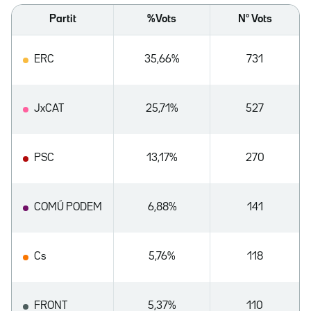
Partit
%Vots
Nº Vots
ERC
35,66%
731
JxCAT
25,71%
527
PSC
13,17%
270
COMÚ PODEM
6,88%
141
Cs
5,76%
118
FRONT
5,37%
110