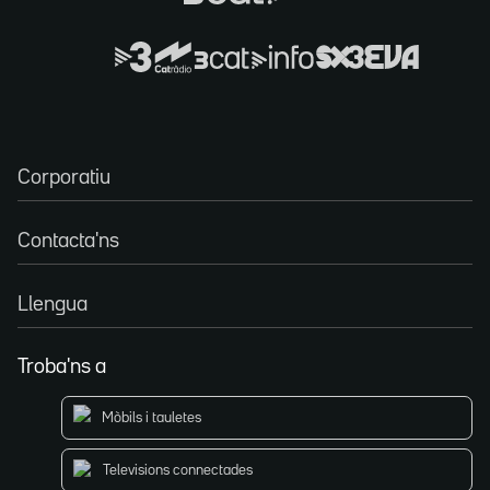
Corporatiu
Contacta'ns
Llengua
Troba'ns a
Mòbils i tauletes
Televisions connectades