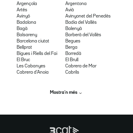
Argençola
Argentona
Artés
Avià
Avinyó
Avinyonet del Penedès
Badalona
Badia del Vallès
Bagà
Balenyà
Balsareny
Barberà del Vallès
Barcelona ciutat
Begues
Bellprat
Berga
Bigues i Riells del Fai
Borredà
El Bruc
El Brull
Les Cabanyes
Cabrera de Mar
Cabrera d'Anoia
Cabrils
Mostra’n més