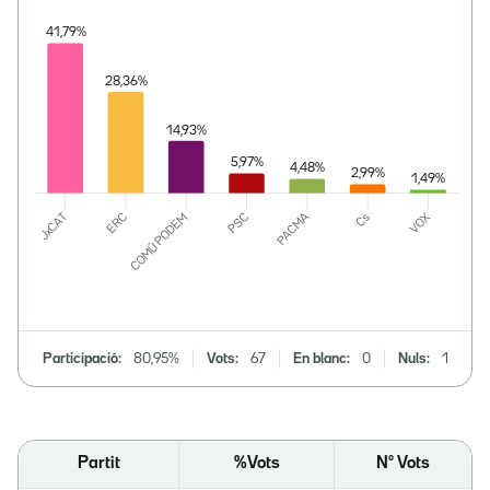
Participació:
80,95%
Vots:
67
En blanc:
0
Nuls:
1
Partit
%Vots
Nº Vots