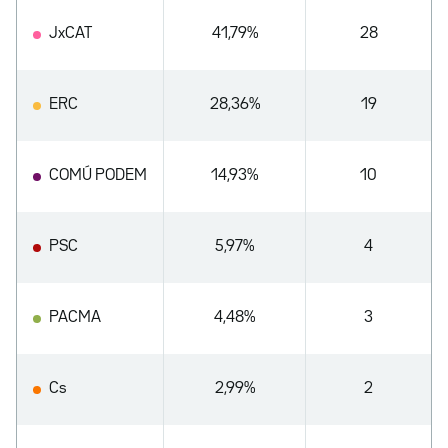
JxCAT
41,79%
28
ERC
28,36%
19
COMÚ PODEM
14,93%
10
PSC
5,97%
4
PACMA
4,48%
3
Cs
2,99%
2