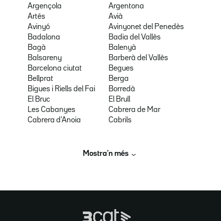
Argençola
Argentona
Artés
Avià
Avinyó
Avinyonet del Penedès
Badalona
Badia del Vallès
Bagà
Balenyà
Balsareny
Barberà del Vallès
Barcelona ciutat
Begues
Bellprat
Berga
Bigues i Riells del Fai
Borredà
El Bruc
El Brull
Les Cabanyes
Cabrera de Mar
Cabrera d'Anoia
Cabrils
Mostra’n més