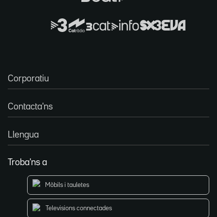
Corporatiu
Contacta'ns
Llengua
Troba'ns a
Mòbils i tauletes
Televisions connectades