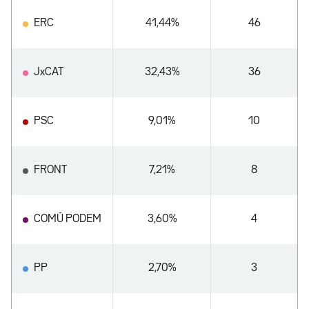
ERC
41,44%
46
JxCAT
32,43%
36
PSC
9,01%
10
FRONT
7,21%
8
COMÚ PODEM
3,60%
4
PP
2,70%
3