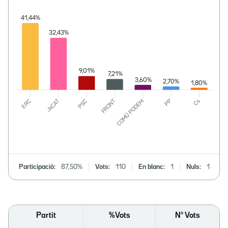
Participació:
87,50%
Vots:
110
En blanc:
1
Nuls:
1
Partit
%Vots
Nº Vots