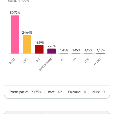
Escrutini
100
%
Participació:
90,79%
Vots:
69
En blanc:
0
Nuls:
0