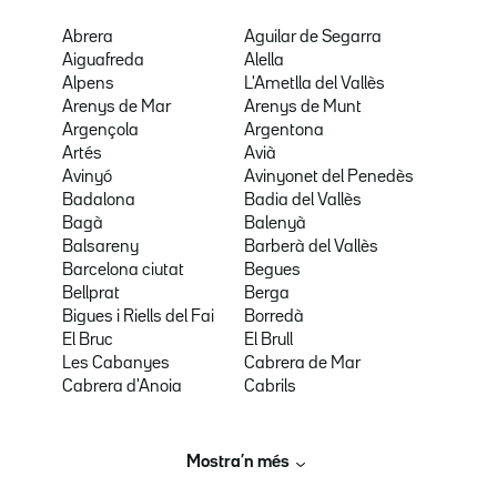
Abrera
Aguilar de Segarra
Aiguafreda
Alella
Alpens
L'Ametlla del Vallès
Arenys de Mar
Arenys de Munt
Argençola
Argentona
Artés
Avià
Avinyó
Avinyonet del Penedès
Badalona
Badia del Vallès
Bagà
Balenyà
Balsareny
Barberà del Vallès
Barcelona ciutat
Begues
Bellprat
Berga
Bigues i Riells del Fai
Borredà
El Bruc
El Brull
Les Cabanyes
Cabrera de Mar
Cabrera d'Anoia
Cabrils
Mostra’n més