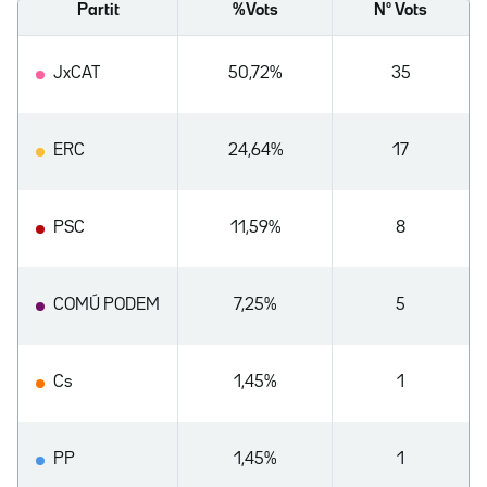
Partit
%Vots
Nº Vots
JxCAT
50,72%
35
ERC
24,64%
17
PSC
11,59%
8
COMÚ PODEM
7,25%
5
Cs
1,45%
1
PP
1,45%
1