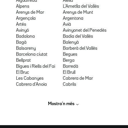
Aiguafreda
Alella
Alpens
L'Ametlla del Vallès
Arenys de Mar
Arenys de Munt
Argençola
Argentona
Artés
Avià
Avinyó
Avinyonet del Penedès
Badalona
Badia del Vallès
Bagà
Balenyà
Balsareny
Barberà del Vallès
Barcelona ciutat
Begues
Bellprat
Berga
Bigues i Riells del Fai
Borredà
El Bruc
El Brull
Les Cabanyes
Cabrera de Mar
Cabrera d'Anoia
Cabrils
Mostra’n més