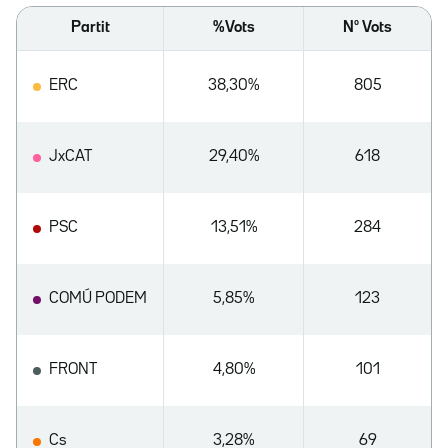
Partit
%Vots
Nº Vots
ERC
38,30%
805
JxCAT
29,40%
618
PSC
13,51%
284
COMÚ PODEM
5,85%
123
FRONT
4,80%
101
Cs
3,28%
69