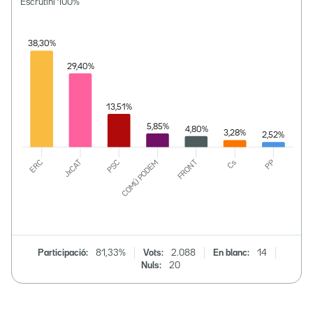
Escrutini
100
%
Participació:
81,33%
Vots:
2.088
En blanc:
14
Nuls:
20