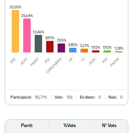
Participació:
85,71%
Vots:
156
En blanc:
0
Nuls:
0
Partit
%Vots
Nº Vots