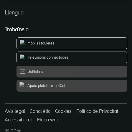
Llengua
Troba'ns a
Mòbils i tauletes
Televisions connectades
Butlletins
Ajuda plataforma 3Cat
Avís legal
Canal ètic
Cookies
Política de Privacitat
Accessibilitat
Mapa web
© 3Cat