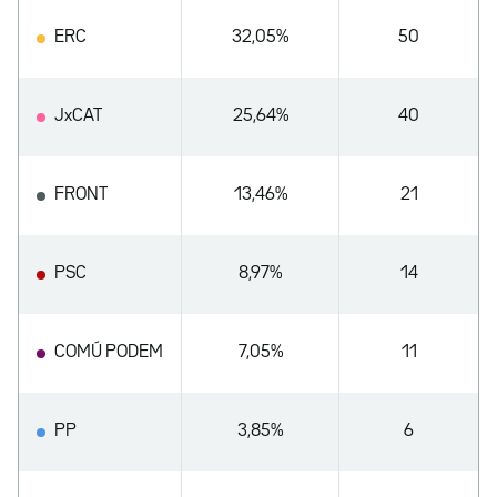
ERC
32,05%
50
JxCAT
25,64%
40
FRONT
13,46%
21
PSC
8,97%
14
COMÚ PODEM
7,05%
11
PP
3,85%
6