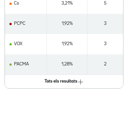
Cs
3,21%
5
PCPC
1,92%
3
VOX
1,92%
3
PACMA
1,28%
2
Tots els resultats