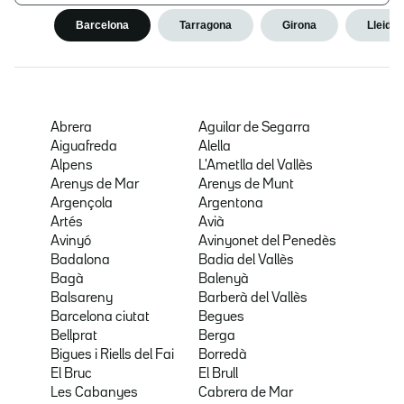
Barcelona
Tarragona
Girona
Lleida
Abrera
Aguilar de Segarra
Aiguafreda
Alella
Alpens
L'Ametlla del Vallès
Arenys de Mar
Arenys de Munt
Argençola
Argentona
Artés
Avià
Avinyó
Avinyonet del Penedès
Badalona
Badia del Vallès
Bagà
Balenyà
Balsareny
Barberà del Vallès
Barcelona ciutat
Begues
Bellprat
Berga
Bigues i Riells del Fai
Borredà
El Bruc
El Brull
Les Cabanyes
Cabrera de Mar