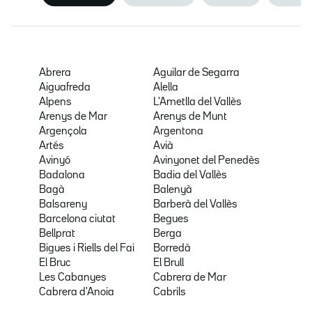
Abrera
Aguilar de Segarra
Aiguafreda
Alella
Alpens
L'Ametlla del Vallès
Arenys de Mar
Arenys de Munt
Argençola
Argentona
Artés
Avià
Avinyó
Avinyonet del Penedès
Badalona
Badia del Vallès
Bagà
Balenyà
Balsareny
Barberà del Vallès
Barcelona ciutat
Begues
Bellprat
Berga
Bigues i Riells del Fai
Borredà
El Bruc
El Brull
Les Cabanyes
Cabrera de Mar
Cabrera d'Anoia
Cabrils