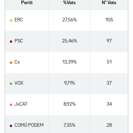
Partit
%Vots
Nº Vots
ERC
27,56%
105
PSC
25,46%
97
Cs
13,39%
51
VOX
9,71%
37
JxCAT
8,92%
34
COMÚ PODEM
7,35%
28