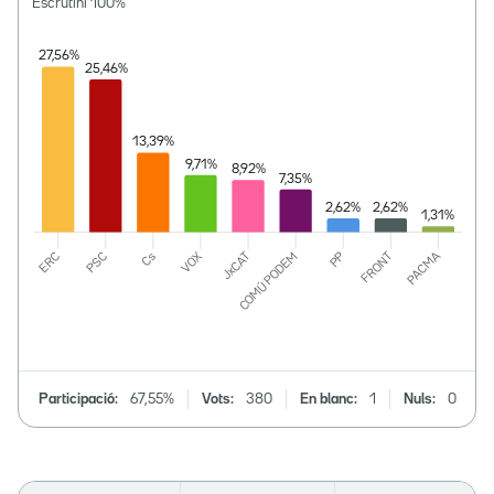
Escrutini
100
%
Participació:
67,55%
Vots:
380
En blanc:
1
Nuls:
0