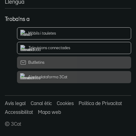
Llengua
Troba'ns a
Mòbils i tauletes
Televisions connectades
Butlletins
Ajuda plataforma 3Cat
Avís legal
Canal ètic
Cookies
Política de Privacitat
Accessibilitat
Mapa web
© 3Cat