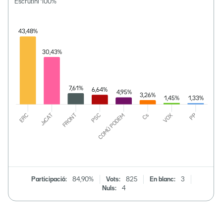
Escrutini
100
%
Participació:
84,90%
Vots:
825
En blanc:
3
Nuls:
4