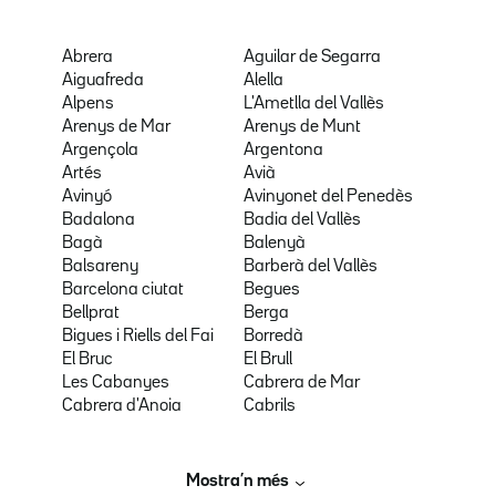
Abrera
Aguilar de Segarra
Aiguafreda
Alella
Alpens
L'Ametlla del Vallès
Arenys de Mar
Arenys de Munt
Argençola
Argentona
Artés
Avià
Avinyó
Avinyonet del Penedès
Badalona
Badia del Vallès
Bagà
Balenyà
Balsareny
Barberà del Vallès
Barcelona ciutat
Begues
Bellprat
Berga
Bigues i Riells del Fai
Borredà
El Bruc
El Brull
Les Cabanyes
Cabrera de Mar
Cabrera d'Anoia
Cabrils
Mostra’n més