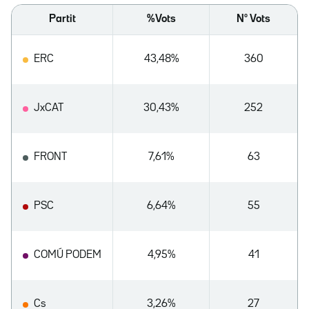
Partit
%Vots
Nº Vots
ERC
43,48%
360
JxCAT
30,43%
252
FRONT
7,61%
63
PSC
6,64%
55
COMÚ PODEM
4,95%
41
Cs
3,26%
27