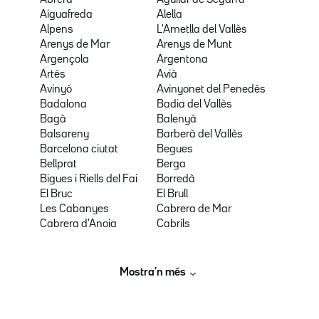
Abrera
Aguilar de Segarra
Aiguafreda
Alella
Alpens
L'Ametlla del Vallès
Arenys de Mar
Arenys de Munt
Argençola
Argentona
Artés
Avià
Avinyó
Avinyonet del Penedès
Badalona
Badia del Vallès
Bagà
Balenyà
Balsareny
Barberà del Vallès
Barcelona ciutat
Begues
Bellprat
Berga
Bigues i Riells del Fai
Borredà
El Bruc
El Brull
Les Cabanyes
Cabrera de Mar
Cabrera d'Anoia
Cabrils
Mostra’n més