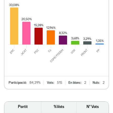
Participació:
84,39%
Vots:
515
En blanc:
2
Nuls:
2
Partit
%Vots
Nº Vots