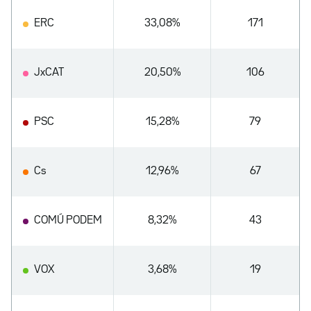
ERC
33,08%
171
JxCAT
20,50%
106
PSC
15,28%
79
Cs
12,96%
67
COMÚ PODEM
8,32%
43
VOX
3,68%
19