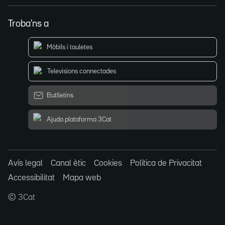
Troba'ns a
Mòbils i tauletes
Televisions connectades
Butlletins
Ajuda plataforma 3Cat
Avís legal
Canal ètic
Cookies
Política de Privacitat
Accessibilitat
Mapa web
© 3Cat