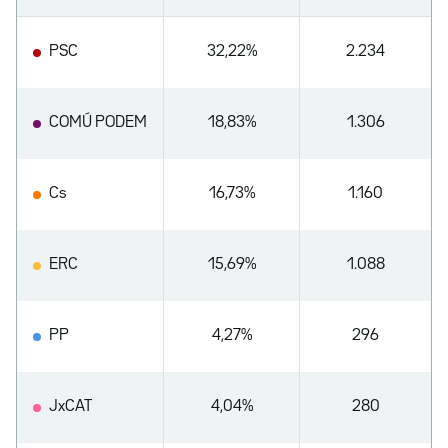
PSC
32,22%
2.234
COMÚ PODEM
18,83%
1.306
Cs
16,73%
1.160
ERC
15,69%
1.088
PP
4,27%
296
JxCAT
4,04%
280