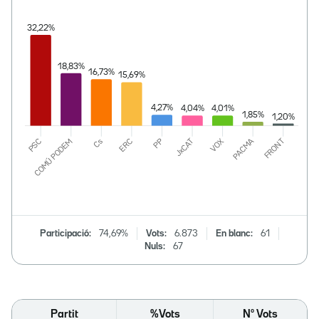
Participació:
74,69%
Vots:
6.873
En blanc:
61
Nuls:
67
Partit
%Vots
Nº Vots