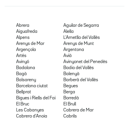
Abrera
Aguilar de Segarra
Aiguafreda
Alella
Alpens
L'Ametlla del Vallès
Arenys de Mar
Arenys de Munt
Argençola
Argentona
Artés
Avià
Avinyó
Avinyonet del Penedès
Badalona
Badia del Vallès
Bagà
Balenyà
Balsareny
Barberà del Vallès
Barcelona ciutat
Begues
Bellprat
Berga
Bigues i Riells del Fai
Borredà
El Bruc
El Brull
Les Cabanyes
Cabrera de Mar
Cabrera d'Anoia
Cabrils