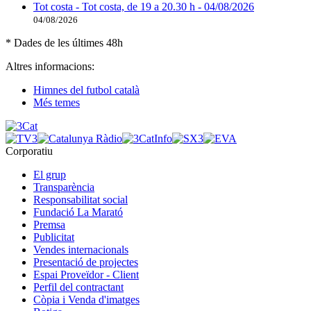
Tot costa - Tot costa, de 19 a 20.30 h - 04/08/2026
04/08/2026
* Dades de les últimes 48h
Altres informacions:
Himnes del futbol català
Més temes
Corporatiu
El grup
Transparència
Responsabilitat social
Fundació La Marató
Premsa
Publicitat
Vendes internacionals
Presentació de projectes
Espai Proveïdor - Client
Perfil del contractant
Còpia i Venda d'imatges