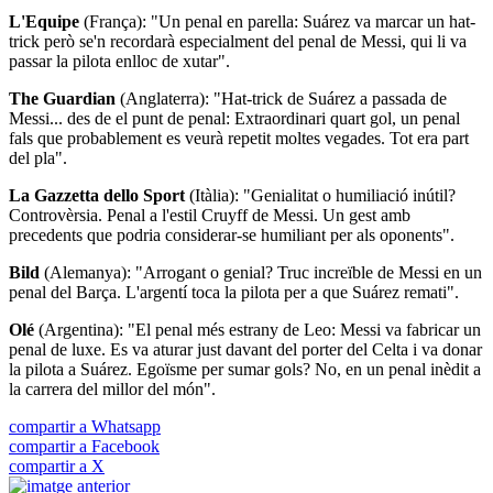
L'Equipe
(França): "Un penal en parella: Suárez va marcar un hat-
trick però se'n recordarà especialment del penal de Messi, qui li va
passar la pilota enlloc de xutar".
The Guardian
(Anglaterra): "Hat-trick de Suárez a passada de
Messi... des de el punt de penal: Extraordinari quart gol, un penal
fals que probablement es veurà repetit moltes vegades. Tot era part
del pla".
La Gazzetta dello Sport
(Itàlia): "Genialitat o humiliació inútil?
Controvèrsia. Penal a l'estil Cruyff de Messi. Un gest amb
precedents que podria considerar-se humiliant per als oponents".
Bild
(Alemanya): "Arrogant o genial? Truc increïble de Messi en un
penal del Barça. L'argentí toca la pilota per a que Suárez remati".
Olé
(Argentina): "El penal més estrany de Leo: Messi va fabricar un
penal de luxe. Es va aturar just davant del porter del Celta i va donar
la pilota a Suárez. Egoïsme per sumar gols? No, en un penal inèdit a
la carrera del millor del món".
compartir a Whatsapp
compartir a Facebook
compartir a X