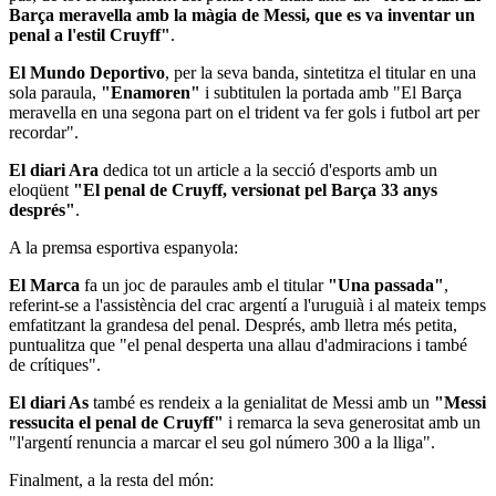
Barça meravella amb la màgia de Messi, que es va inventar un
penal a l'estil Cruyff"
.
El Mundo Deportivo
, per la seva banda, sintetitza el titular en una
sola paraula,
"Enamoren"
i subtitulen la portada amb "El Barça
meravella en una segona part on el trident va fer gols i futbol art per
recordar".
El diari Ara
dedica tot un article a la secció d'esports amb un
eloqüent
"El penal de Cruyff, versionat pel Barça 33 anys
després"
.
A la premsa esportiva espanyola:
El Marca
fa un joc de paraules amb el titular
"Una passada"
,
referint-se a l'assistència del crac argentí a l'uruguià i al mateix temps
emfatitzant la grandesa del penal. Després, amb lletra més petita,
puntualitza que "el penal desperta una allau d'admiracions i també
de crítiques".
El diari As
també es rendeix a la genialitat de Messi amb un
"Messi
ressucita el penal de Cruyff"
i remarca la seva generositat amb un
"l'argentí renuncia a marcar el seu gol número 300 a la lliga".
Finalment, a la resta del món: