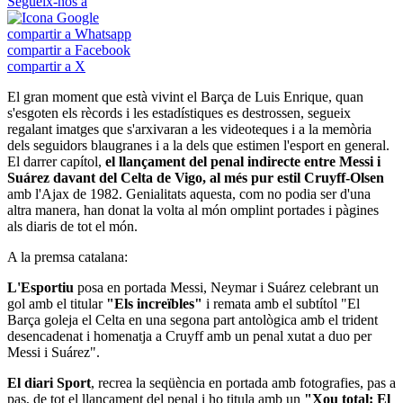
Segueix-nos a
compartir a Whatsapp
compartir a Facebook
compartir a X
El gran moment que està vivint el Barça de Luis Enrique, quan
s'esgoten els rècords i les estadístiques es destrossen, segueix
regalant imatges que s'arxivaran a les videoteques i a la memòria
dels seguidors blaugranes i a la dels que estimen l'esport en general.
El darrer capítol,
el llançament del penal indirecte entre Messi i
Suárez davant del Celta de Vigo, al més pur estil Cruyff-Olsen
amb l'Ajax de 1982. Genialitats aquesta, com no podia ser d'una
altra manera, han donat la volta al món omplint portades i pàgines
als diaris de tot el món.
A la premsa catalana:
L'Esportiu
posa en portada Messi, Neymar i Suárez celebrant un
gol amb el titular
"Els increïbles"
i remata amb el subtítol "El
Barça goleja el Celta en una segona part antològica amb el trident
desencadenat i homenatja a Cruyff amb un penal xutat a duo per
Messi i Suárez".
El diari Sport
, recrea la seqüència en portada amb fotografies, pas a
pas, de tot el llançament del penal i ho titula amb un
"Xou total: El