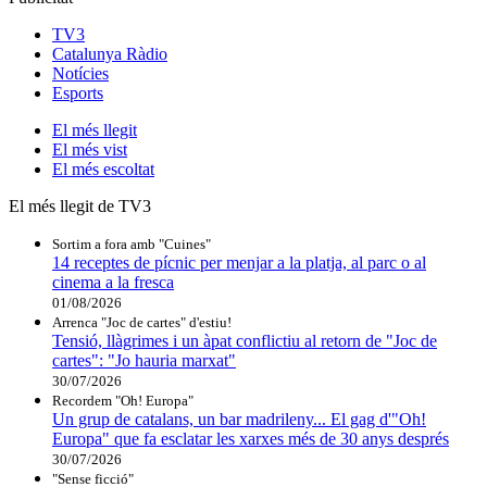
TV3
Catalunya Ràdio
Notícies
Esports
El
més llegit
El
més vist
El
més escoltat
El més llegit de TV3
Sortim a fora amb "Cuines"
14 receptes de pícnic per menjar a la platja, al parc o al
cinema a la fresca
01/08/2026
Arrenca "Joc de cartes" d'estiu!
Tensió, llàgrimes i un àpat conflictiu al retorn de "Joc de
cartes": "Jo hauria marxat"
30/07/2026
Recordem "Oh! Europa"
Un grup de catalans, un bar madrileny... El gag d'"Oh!
Europa" que fa esclatar les xarxes més de 30 anys després
30/07/2026
"Sense ficció"