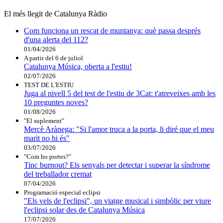
El més llegit de Catalunya Ràdio
Com funciona un rescat de muntanya: què passa després
d'una alerta del 112?
01/04/2026
A partir del 6 de juliol
Catalunya Música, oberta a l'estiu!
02/07/2026
TEST DE L'ESTIU
Juga al nivell 5 del test de l'estiu de 3Cat: t'atreveixes amb les
10 preguntes noves?
01/08/2026
"El suplement"
Mercè Arànega: "Si l'amor truca a la porta, li diré que el meu
marit no hi és"
03/07/2026
"Com ho portes?"
Tinc burnout? Els senyals per detectar i superar la síndrome
del treballador cremat
07/04/2026
Programació especial eclipsi
"Els vels de l'eclipsi", un viatge musical i simbòlic per viure
l'eclipsi solar des de Catalunya Música
17/07/2026