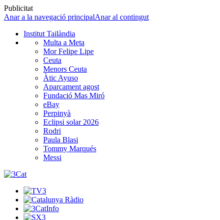
Publicitat
Anar a la navegació principal
Anar al contingut
Institut Tailàndia
Multa a Meta
Mor Felipe Lipe
Ceuta
Menors Ceuta
Àtic Ayuso
Aparcament agost
Fundació Mas Miró
eBay
Perpinyà
Eclipsi solar 2026
Rodri
Paula Blasi
Tommy Marqués
Messi