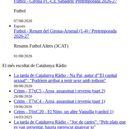
Futbol - Girona FC-CE Sabadell/ Pretemporada 2026-27
Futbol
07/08/2026
Esports
Futbol - Resum del Girona-Arsenal (1-4) / Pretemporada
2026-27
Resums Futbol Altres (3CAT)
01/08/2026
El més escoltat de Catalunya Ràdio
La tarda de Catalunya Ràdio - Na Pai, autor d'"El capital
sexual": "Podríem arribar a tenir sexe amb tothom"
06/08/2026
Crims - T7xC5 - Aroa, assassinat i revenja (part 2)
26/06/2026
Crims - T7xC4 - Aroa, assassinat i revenja (part 1)
19/06/2026
Crims - T6xC20 - El Nino, un altre Vaquilla (capítol 1)
14/03/2025
La tarda de Catalunya Ràdio - "Joc de cartes": "Pels plats que
es van presentar, hauria merescut guanyar jo"