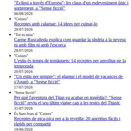
"Eclipsi a través d'Europa": les claus d'un esdeveniment únic i
sorprenent, a "Sense ficció"
06/08/2026
"Cuines"
Receptes amb calamar: 14 idees per cuinar-lo
29/07/2026
"Tot es mou"
Carme Ruscalleda explica com guardar la síndria a la nevera:
ni amb film ni amb l'escorça
28/07/2026
"Cuines"
L'estiu és temps de tomàquets: 14 receptes per aprofitar-ne la
temporada
20/07/2026
"Un estiu per sempre": el glamur i el model de vacances de
s'Agaró, a "Sense ficció"
17/07/2026
"Sense ficció"
Per què l'aventura del Titan va acabar en tragèdia?: "Sense
ficció" reviu el seu últim viatge cap a les restes del Titanic
31/07/2026
És Sant Joan al "Cuines"
Receptes de pica-pica per a la revetlla: 20 aperitius fàcils i
ràpids per compartir
19/06/2026