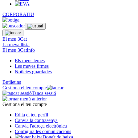
CORPORATIU
El meu 3Cat
La meva llista
El meu 3CatInfo
Els meus temes
Les meves firmes
Notícies guardades
Butlletins
Gestiona el teu compte
Tanca sessió
Gestiona el teu compte
Edita el teu perfil
Canvia la contrasenya
Canvia l'adreça electrònica
Configura les comunicacions
Dona't de baixa