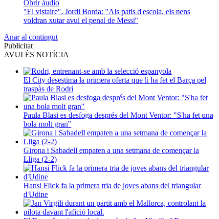
Obrir àudio
"El vistaire". Jordi Borda: "Als patis d'escola, els nens
voldran xutar avui el penal de Messi"
Anar al contingut
Publicitat
AVUI ÉS NOTÍCIA
El City desestima la primera oferta que li ha fet el Barça pel
traspàs de Rodri
Paula Blasi es desfoga després del Mont Ventor: "S'ha fet una
bola molt gran"
Girona i Sabadell empaten a una setmana de començar la
Lliga (2-2)
Hansi Flick fa la primera tria de joves abans del triangular
d'Udine