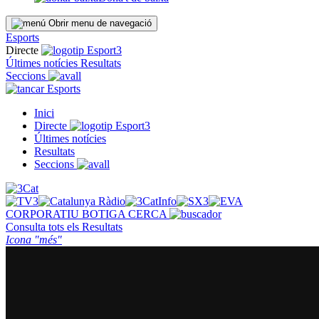
Obrir menu de navegació
Esports
Directe
Últimes notícies
Resultats
Seccions
Esports
Inici
Directe
Últimes notícies
Resultats
Seccions
CORPORATIU
BOTIGA
CERCA
Consulta tots els
Resultats
Icona "més"