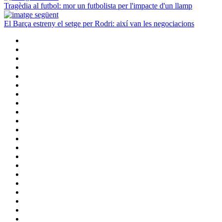
Tragèdia al futbol: mor un futbolista per l'impacte d'un llamp
El Barça estreny el setge per Rodri: així van les negociacions