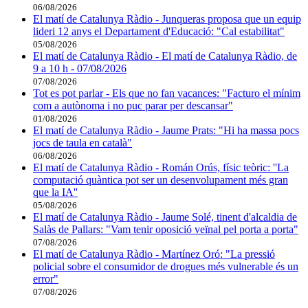
06/08/2026
El matí de Catalunya Ràdio - Junqueras proposa que un equip
lideri 12 anys el Departament d'Educació: "Cal estabilitat"
05/08/2026
El matí de Catalunya Ràdio - El matí de Catalunya Ràdio, de
9 a 10 h - 07/08/2026
07/08/2026
Tot es pot parlar - Els que no fan vacances: "Facturo el mínim
com a autònoma i no puc parar per descansar"
01/08/2026
El matí de Catalunya Ràdio - Jaume Prats: "Hi ha massa pocs
jocs de taula en català"
06/08/2026
El matí de Catalunya Ràdio - Román Orús, físic teòric: ''La
computació quàntica pot ser un desenvolupament més gran
que la IA''
05/08/2026
El matí de Catalunya Ràdio - Jaume Solé, tinent d'alcaldia de
Salàs de Pallars: "Vam tenir oposició veïnal pel porta a porta"
07/08/2026
El matí de Catalunya Ràdio - Martínez Oró: "La pressió
policial sobre el consumidor de drogues més vulnerable és un
error"
07/08/2026