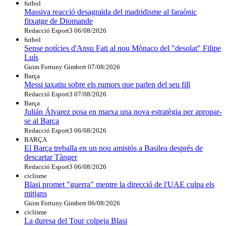
futbol
Massiva reacció desagraïda del madridisme al faraònic
fitxatge de Diomande
Redacció Esport3
06/08/2026
futbol
Sense notícies d'Ansu Fati al nou Mònaco del "desolat" Filipe
Luís
Guim Fortuny Gimbert
07/08/2026
Barça
Messi taxatiu sobre els rumors que parlen del seu fill
Redacció Esport3
07/08/2026
Barça
Julián Álvarez posa en marxa una nova estratègia per apropar-
se al Barça
Redacció Esport3
06/08/2026
BARÇA
El Barça treballa en un nou amistós a Basilea després de
descartar Tànger
Redacció Esport3
06/08/2026
ciclisme
Blasi promet "guerra" mentre la direcció de l'UAE culpa els
mitjans
Guim Fortuny Gimbert
06/08/2026
ciclisme
La duresa del Tour colpeja Blasi