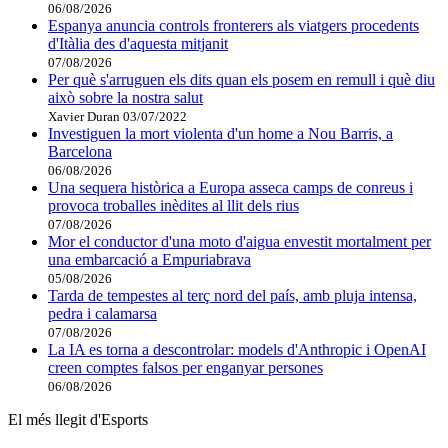
06/08/2026
Espanya anuncia controls fronterers als viatgers procedents
d'Itàlia des d'aquesta mitjanit
07/08/2026
Per què s'arruguen els dits quan els posem en remull i què diu
això sobre la nostra salut
Xavier Duran
03/07/2022
Investiguen la mort violenta d'un home a Nou Barris, a
Barcelona
06/08/2026
Una sequera històrica a Europa asseca camps de conreus i
provoca troballes inèdites al llit dels rius
07/08/2026
Mor el conductor d'una moto d'aigua envestit mortalment per
una embarcació a Empuriabrava
05/08/2026
Tarda de tempestes al terç nord del país, amb pluja intensa,
pedra i calamarsa
07/08/2026
La IA es torna a descontrolar: models d'Anthropic i OpenAI
creen comptes falsos per enganyar persones
06/08/2026
El més llegit d'Esports