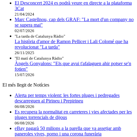
El Desconcert 2024 es podrà veure en directe a la plataforma
3Cat
21/04/2024
Marc Castellnou, cap dels GRAF: "La mort d'un company no
se supera mai"
02/07/2026
"La tarda de Catalunya Ràdio"
La història d'amor de Ramon Pellicer i Lali Colomé que ha
revolucionat "La tarda"
26/11/2025
"El matí de Catalunya Ràdio"
Àngels Gonyalons: "Els que avui t'afalaguen ahir potser se'n
fotien"
15/07/2026
El més llegit de Notícies
Alerta per temps violent: les fortes pluges i pedregades
descarreguen al Pirineu i Prepirineu
06/08/2026
Es recupera la normalitat en carreteres i vies afectades per les
pluges torrencials de dijous
06/08/2026
eBay pagarà 50 milions a la parella que va assetjar amb
paneroles vives, porno i una corona funerària