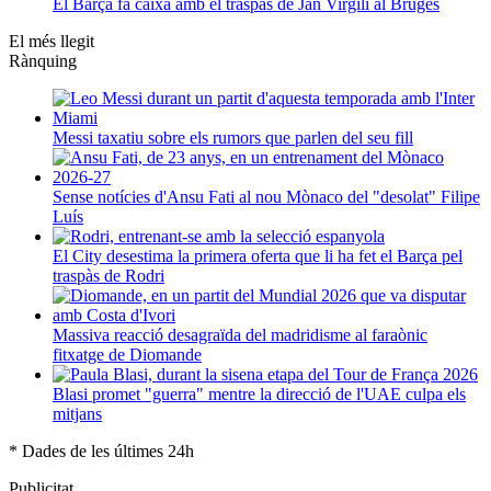
El Barça fa caixa amb el traspàs de Jan Virgili al Bruges
El més llegit
Rànquing
Messi taxatiu sobre els rumors que parlen del seu fill
Sense notícies d'Ansu Fati al nou Mònaco del "desolat" Filipe
Luís
El City desestima la primera oferta que li ha fet el Barça pel
traspàs de Rodri
Massiva reacció desagraïda del madridisme al faraònic
fitxatge de Diomande
Blasi promet "guerra" mentre la direcció de l'UAE culpa els
mitjans
* Dades de les últimes 24h
Publicitat