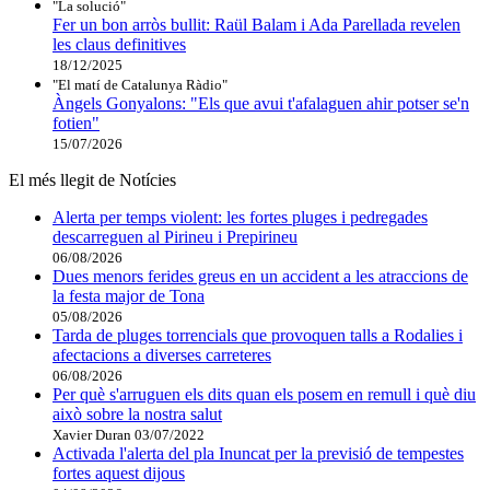
"La solució"
Fer un bon arròs bullit: Raül Balam i Ada Parellada revelen
les claus definitives
18/12/2025
"El matí de Catalunya Ràdio"
Àngels Gonyalons: "Els que avui t'afalaguen ahir potser se'n
fotien"
15/07/2026
El més llegit de Notícies
Alerta per temps violent: les fortes pluges i pedregades
descarreguen al Pirineu i Prepirineu
06/08/2026
Dues menors ferides greus en un accident a les atraccions de
la festa major de Tona
05/08/2026
Tarda de pluges torrencials que provoquen talls a Rodalies i
afectacions a diverses carreteres
06/08/2026
Per què s'arruguen els dits quan els posem en remull i què diu
això sobre la nostra salut
Xavier Duran
03/07/2022
Activada l'alerta del pla Inuncat per la previsió de tempestes
fortes aquest dijous