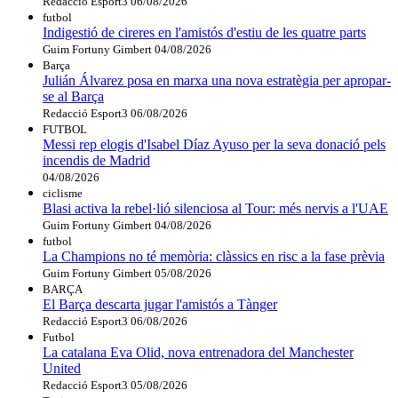
Redacció Esport3
06/08/2026
futbol
Indigestió de cireres en l'amistós d'estiu de les quatre parts
Guim Fortuny Gimbert
04/08/2026
Barça
Julián Álvarez posa en marxa una nova estratègia per apropar-
se al Barça
Redacció Esport3
06/08/2026
FUTBOL
Messi rep elogis d'Isabel Díaz Ayuso per la seva donació pels
incendis de Madrid
04/08/2026
ciclisme
Blasi activa la rebel·lió silenciosa al Tour: més nervis a l'UAE
Guim Fortuny Gimbert
04/08/2026
futbol
La Champions no té memòria: clàssics en risc a la fase prèvia
Guim Fortuny Gimbert
05/08/2026
BARÇA
El Barça descarta jugar l'amistós a Tànger
Redacció Esport3
06/08/2026
Futbol
La catalana Eva Olid, nova entrenadora del Manchester
United
Redacció Esport3
05/08/2026