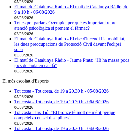
05/08/2026
El matí de Catalunya Ràdio - El matí de Catalunya Ràdio, de
9 a 10 h - 06/08/2026
06/08/2026
Tot es pot parlar - Ozempic: per què és important rebre
atenció psicològica si prenem el fàrmac?
02/08/2026
El matí de Catalunya Ràdio - El risc d'incendi i la mobilitat,
les dues preocupacions de Protecció Civil davant l'eclipsi
solar
05/08/2026
El matí de Catalunya Ràdio - Jaume Prats: "Hi ha massa pocs
jocs de taula en català"
06/08/2026
El més escoltat d'Esports
Tot costa - Tot costa, de 19 a 20.30 h - 05/08/2026
05/08/2026
Tot costa - Tot costa, de 19 a 20.30 h - 06/08/2026
06/08/2026
Tot costa - Iris Tió: "El bronze té molt de mèrit perquè
competeixo en set disciplines"
03/08/2026
Tot costa - Tot costa, de 19 a 20.30 h - 04/08/2026