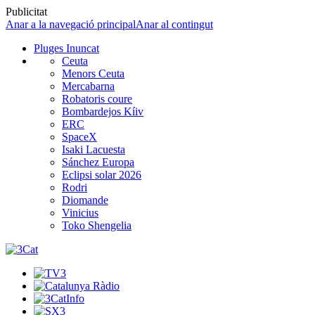
Publicitat
Anar a la navegació principal
Anar al contingut
Pluges Inuncat
Ceuta
Menors Ceuta
Mercabarna
Robatoris coure
Bombardejos Kíiv
ERC
SpaceX
Isaki Lacuesta
Sánchez Europa
Eclipsi solar 2026
Rodri
Diomande
Vinicius
Toko Shengelia