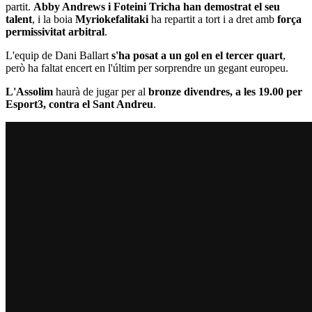
partit.
Abby Andrews i Foteini Tricha han demostrat el seu
talent
, i la boia
Myriokefalitaki
ha repartit a tort i a dret amb
força
permissivitat arbitral
.
L'equip de Dani Ballart
s'ha posat a un gol en el tercer quart
,
però ha faltat encert en l'últim per sorprendre un gegant europeu.
L'Assolim
haurà de jugar per al
bronze divendres, a les 19.00 per
Esport3, contra el Sant Andreu
.