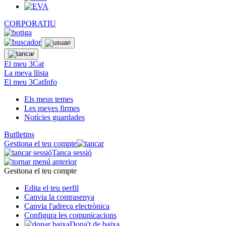
CORPORATIU
El meu 3Cat
La meva llista
El meu 3CatInfo
Els meus temes
Les meves firmes
Notícies guardades
Butlletins
Gestiona el teu compte
Tanca sessió
Gestiona el teu compte
Edita el teu perfil
Canvia la contrasenya
Canvia l'adreça electrònica
Configura les comunicacions
Dona't de baixa