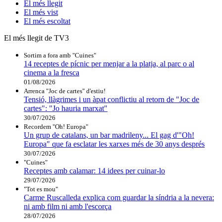
El
més llegit
El
més vist
El
més escoltat
El més llegit de TV3
Sortim a fora amb "Cuines"
14 receptes de pícnic per menjar a la platja, al parc o al
cinema a la fresca
01/08/2026
Arrenca "Joc de cartes" d'estiu!
Tensió, llàgrimes i un àpat conflictiu al retorn de "Joc de
cartes": "Jo hauria marxat"
30/07/2026
Recordem "Oh! Europa"
Un grup de catalans, un bar madrileny... El gag d'"Oh!
Europa" que fa esclatar les xarxes més de 30 anys després
30/07/2026
"Cuines"
Receptes amb calamar: 14 idees per cuinar-lo
29/07/2026
"Tot es mou"
Carme Ruscalleda explica com guardar la síndria a la nevera:
ni amb film ni amb l'escorça
28/07/2026