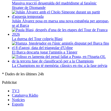
Massiva reacció desagraïda del madridisme al faraònic
fitxatge de Diomande
Julián Álvarez posa en marxa una nova estratègia per apropar-
se al Barça
La duresa del Tour colpeja Blasi
El Barça descarta jugar l'amistós a Tànger
La Champions no té memòria: clàssics en risc a la fase prèvia
* Dades de les últimes 24h
Publicitat
TV3
Catalunya Ràdio
Notícies
Esports