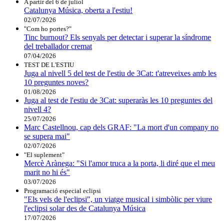
A partir del 6 de juliol
Catalunya Música, oberta a l'estiu!
02/07/2026
"Com ho portes?"
Tinc burnout? Els senyals per detectar i superar la síndrome
del treballador cremat
07/04/2026
TEST DE L'ESTIU
Juga al nivell 5 del test de l'estiu de 3Cat: t'atreveixes amb les
10 preguntes noves?
01/08/2026
Juga al test de l'estiu de 3Cat: superaràs les 10 preguntes del
nivell 4?
25/07/2026
Marc Castellnou, cap dels GRAF: "La mort d'un company no
se supera mai"
02/07/2026
"El suplement"
Mercè Arànega: "Si l'amor truca a la porta, li diré que el meu
marit no hi és"
03/07/2026
Programació especial eclipsi
"Els vels de l'eclipsi", un viatge musical i simbòlic per viure
l'eclipsi solar des de Catalunya Música
17/07/2026