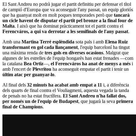
El Sant Andreu no podrà jugar el partit definitiu per defensar el títol
de campió d'Europa que va aconseguir l'any passat, un equip gloriós
que ha guanyat molt en molt poques temporades però que
tancarà
un cicle havent de disputar el partit pel bronze a la final four de
Malta
. I això que ha dominat pràcticament tot el partit contra el
Ferencváros, a qui va derrotar a les semifinals
de l'any passat
.
Amb una
Martina Terré esplèndida
sota pals i amb
Elena Ruiz
transformant en gol cada llançament
, l'equip barceloní ha tingut
una màxima renda de
tres gols en diverses ocasions
. Malgrat que
algunes de les estrelles de l'equip hongarès han estat frenades —com
la catalana
Bea Ortiz
—,
el Ferencváros ha anat de menys a més
i
amb l'encert de
Plevritou
ha aconseguit empatar el partit i tenir un
últim atac per guanyar-lo
.
Al final dels
32 minuts ha acabat amb empat a 11
i, a diferència
dels quarts de final contra el Vouliagmeni, aquesta vegada la tanda
de penals no ha estat fructífera.
El Sant Andreu n'ha fallat dos,
per només un de l'equip de Budapest
, que jugarà la seva
primera
final de Champions
.