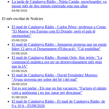
La tarda de Catalunya Ràdio - Núria Castán, snowboarder: va
passar més de deu minuts enterrada sota una allau
04/08/2026
El més escoltat de Notícies
El matí de Catalunya Ràdio - Carlos Pérez, professor a Ceuta:
"El Marroc veu Europa com El Dorado, però el país té
oportunitats"
05/08/2026
El matí de Catalunya Ràdio - Junqueras proposa que un equip
lideri 12 anys el Departament d'Educació: "Cal estabilitat"
05/08/2026
El matí de Catalunya Ràdio - Román Orús, físic teòric: ''La
computació quàntica pot ser un desenvolupament més gran
que la IA''
05/08/2026
El matí de Catalunya Ràdio - David Fernández Moreno:
''Ayuso governa per sobre del bé i del mal''
06/08/2026
Tot es pot parlar - Els que no fan vacances: "Facturo el mínim
com a autònoma i no puc parar per descansar"
01/08/2026
El matí de Catalunya Ràdio - El matí de Catalunya Ràdio, de
9 a 10 h - 05/08/2026