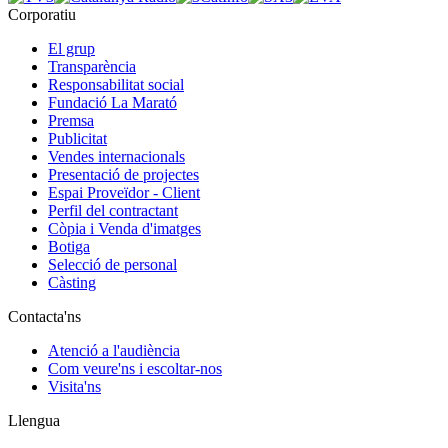
Corporatiu
El grup
Transparència
Responsabilitat social
Fundació La Marató
Premsa
Publicitat
Vendes internacionals
Presentació de projectes
Espai Proveïdor - Client
Perfil del contractant
Còpia i Venda d'imatges
Botiga
Selecció de personal
Càsting
Contacta'ns
Atenció a l'audiència
Com veure'ns i escoltar-nos
Visita'ns
Llengua