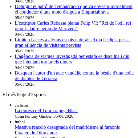
04/08/2026
Detingut el patró de l'embarcació que va envestir mortalment
el conductor d'una moto d'aigua a Empuriabrava
05/08/2026
L'escriptor Carles Rebassa planta Felip VI: "Rei de l'odi, rei
puput, lladre hereu de Marivent"
04/08/2026
Limiten l'accés a alguns espais naturals el dia l'eclipsi per la
gran afluència de visitants prevista
05/08/2026
L'agència de viatges investigada per estafa es disculpa i diu
que intentarà tornar els diners
04/08/2026
Busquen l'autor d'un atac vandàlic contra la bèstia d'una colla
de diables de Terrassa
05/08/2026
El més llegit d'Esports
ciclisme
La duresa del Tour colpeja Blasi
Guim Fortuny Gimbert
05/08/2026
futbol
Massiva reacció desagraïda del madridisme al faraònic
fitxatge de Diomande