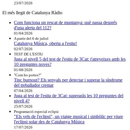
23/07/2026
El més llegit de Catalunya Ràdio
Com funciona un rescat de muntanya: què passa després
d'una alerta del 112?
01/04/2026
A partir del 6 de juliol
Catalunya Música, oberta a l'estiu!
02/07/2026
TEST DE L'ESTIU
Juga al nivell 5 del test de l'estiu de 3Cat: t'atreveixes amb les
10 preguntes noves?
01/08/2026
"Com ho portes?"
Tinc burnout? Els senyals per detectar i superar la síndrome
del treballador cremat
07/04/2026
Juga al test de l'estiu de 3Cat: superaràs les 10 preguntes del
nivell 4?
25/07/2026
Programació especial eclipsi
"Els vels de l'eclipsi", un viatge musical i simbòlic per viure
l'eclipsi solar des de Catalunya Música
17/07/2026