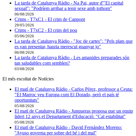
La tarda de Catalunya Ràdio - Na Pai, autor d'"El capital
sexual": "Podríem arribar a tenir sexe amb tothom"
06/08/2026
Crims - T7xC1 - El crim de Cappont
29/05/2026
Crims - T7xC2 - El crim del pou
05/06/2026
La tarda de Catalunya Ràdio - "Joc de cartes": "Pels plats que
es van presentar, hauria merescut guanyar jo"
06/08/2026
La tarda de Catalunya Ràdio - Les amanides preparades són
tan saludables com semblen?
03/08/2026
El més escoltat de Notícies
El matí de Catalunya Ràdio - Carlos Pérez, professor a Ceuta:
"El Marroc veu Europa com El Dorado, però el país té
oportunitats"
05/08/2026
El matí de Catalunya Ràdio - Junqueras proposa que un equip
lideri 12 anys el Departament d'Educació: "Cal estabilitat"
05/08/2026
El matí de Catalunya Ràdio - David Fernández Moreno:
''Ayuso governa per sobre del bé i del mal''