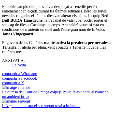
El doble campió olímpic s'havia desplaçat a Tenerife per fer un
entrenament en alçada durant les últimes setmanes, però les fortes
nevades caigudes els últims dies van alterar els plans. L'equip
Red
Bull-BORA-Hansgrohe
ha treballat de valent per poder portar el
seu cap de files a Catalunya a temps. Ara caldrà veure si està en
condicions de mantenir un duel amb l'altre gran nom de la Volta,
Jonas Vingegaard.
El govern de les Canàries
manté activa la prealerta per nevades a
Tenerife
, i l'alerta per pluja, vent i onatge a Tenerife i quatre illes
canàries més.
ARXIVAT A:
La Volta
compartir a Whatsapp
compartir a Facebook
compartir a X
La duresa del Tour de França colpeja Paula Blasi: adeu al blanc en
un ambient irritat
L'Argentina mostra el seu suport total a Infantino