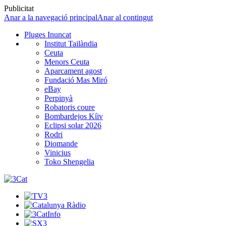
Publicitat
Anar a la navegació principal
Anar al contingut
Pluges Inuncat
Institut Tailàndia
Ceuta
Menors Ceuta
Aparcament agost
Fundació Mas Miró
eBay
Perpinyà
Robatoris coure
Bombardejos Kíiv
Eclipsi solar 2026
Rodri
Diomande
Vinicius
Toko Shengelia