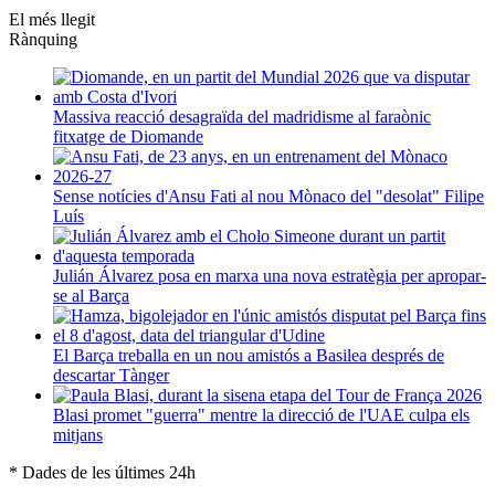
El més llegit
Rànquing
Massiva reacció desagraïda del madridisme al faraònic
fitxatge de Diomande
Sense notícies d'Ansu Fati al nou Mònaco del "desolat" Filipe
Luís
Julián Álvarez posa en marxa una nova estratègia per apropar-
se al Barça
El Barça treballa en un nou amistós a Basilea després de
descartar Tànger
Blasi promet "guerra" mentre la direcció de l'UAE culpa els
mitjans
* Dades de les últimes 24h