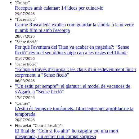
"Cuines"
Receptes amb calamar: 14 idees per cuinar-lo
29/07/2026
"Tot es mou"
Carme Ruscalleda explica com guardar la síndria a la nevera:
ni amb film ni amb l'escorça
28/07/2026
"Sense ficció"
Per què l'aventura del Titan va acabar en tragèdia?: "Sense
ficció" reviu el seu últim viatge cap a les restes del Titanic
31/07/2026
"Sense ficció"
"Eclipsi a través d'Europa": les claus d'un esdeveniment únic i
sorprenent, a "Sense ficció"
06/08/2026
"Un estiu per sempre": el glamur i el model de vacances de
s'Agaró, a "Sense ficció"
17/07/2026
"Cuines"
L'estiu és temps de tomàquets: 14 receptes per aprofitar-ne la
temporada
20/07/2026
Fins aviat, "Com si fos ahir"!
El final de "Com si fos ahir" ho capgira tot: una mort
inesperada, un secret i un comiat sorpresa