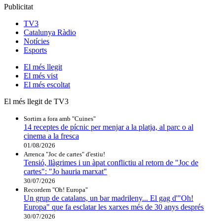
Publicitat
TV3
Catalunya Ràdio
Notícies
Esports
El
més llegit
El
més vist
El
més escoltat
El més llegit de TV3
Sortim a fora amb "Cuines"
14 receptes de pícnic per menjar a la platja, al parc o al
cinema a la fresca
01/08/2026
Arrenca "Joc de cartes" d'estiu!
Tensió, llàgrimes i un àpat conflictiu al retorn de "Joc de
cartes": "Jo hauria marxat"
30/07/2026
Recordem "Oh! Europa"
Un grup de catalans, un bar madrileny... El gag d'"Oh!
Europa" que fa esclatar les xarxes més de 30 anys després
30/07/2026