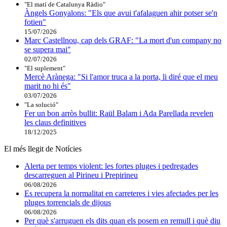
"El matí de Catalunya Ràdio"
Àngels Gonyalons: "Els que avui t'afalaguen ahir potser se'n
fotien"
15/07/2026
Marc Castellnou, cap dels GRAF: "La mort d'un company no
se supera mai"
02/07/2026
"El suplement"
Mercè Arànega: "Si l'amor truca a la porta, li diré que el meu
marit no hi és"
03/07/2026
"La solució"
Fer un bon arròs bullit: Raül Balam i Ada Parellada revelen
les claus definitives
18/12/2025
El més llegit de Notícies
Alerta per temps violent: les fortes pluges i pedregades
descarreguen al Pirineu i Prepirineu
06/08/2026
Es recupera la normalitat en carreteres i vies afectades per les
pluges torrencials de dijous
06/08/2026
Per què s'arruguen els dits quan els posem en remull i què diu