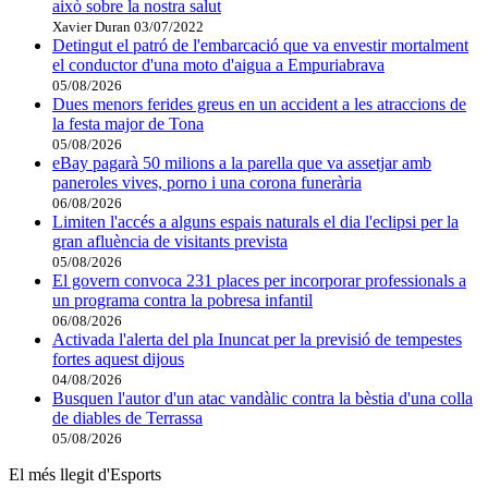
això sobre la nostra salut
Xavier Duran
03/07/2022
Detingut el patró de l'embarcació que va envestir mortalment
el conductor d'una moto d'aigua a Empuriabrava
05/08/2026
Dues menors ferides greus en un accident a les atraccions de
la festa major de Tona
05/08/2026
eBay pagarà 50 milions a la parella que va assetjar amb
paneroles vives, porno i una corona funerària
06/08/2026
Limiten l'accés a alguns espais naturals el dia l'eclipsi per la
gran afluència de visitants prevista
05/08/2026
El govern convoca 231 places per incorporar professionals a
un programa contra la pobresa infantil
06/08/2026
Activada l'alerta del pla Inuncat per la previsió de tempestes
fortes aquest dijous
04/08/2026
Busquen l'autor d'un atac vandàlic contra la bèstia d'una colla
de diables de Terrassa
05/08/2026
El més llegit d'Esports