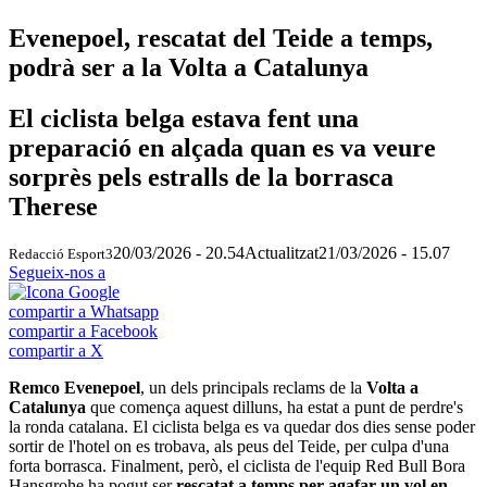
Evenepoel, rescatat del Teide a temps,
podrà ser a la Volta a Catalunya
El ciclista belga estava fent una
preparació en alçada quan es va veure
sorprès pels estralls de la borrasca
Therese
20/03/2026 - 20.54
Actualitzat
21/03/2026 - 15.07
Redacció Esport3
Segueix-nos a
compartir a Whatsapp
compartir a Facebook
compartir a X
Remco Evenepoel
, un dels principals reclams de la
Volta a
Catalunya
que comença aquest dilluns, ha estat a punt de perdre's
la ronda catalana. El ciclista belga es va quedar dos dies sense poder
sortir de l'hotel on es trobava, als peus del Teide, per culpa d'una
forta borrasca. Finalment, però, el ciclista de l'equip Red Bull Bora
Hansgrohe ha pogut ser
rescatat a temps per agafar un vol en