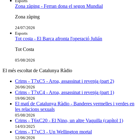
Esports
Zona zàping - Ferran dona el segon Mundial
Zona zàping
24/07/2026
Esports
Tot costa - El Barça afronta l'operació Julián
Tot Costa
05/08/2026
El més escoltat de Catalunya Ràdio
Crims - T7xC5 - Aroa, assassinat i revenja (part 2)
26/06/2026
Crims - T7xC4 - Aroa, assassinat i revenja (part 1)
19/06/2026
El matí de Catalunya Ràdio - Banderes vermelles i verdes en
les relacions sexuals
05/08/2026
Crims - T6xC20 - El Nino, un altre Vaquilla (capítol 1)
14/03/2025
Crims - T7xC3 - Un Wellington mortal
12/06/2026