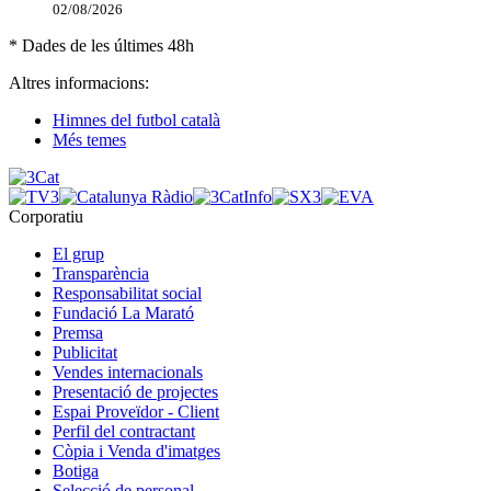
02/08/2026
* Dades de les últimes 48h
Altres informacions:
Himnes del futbol català
Més temes
Corporatiu
El grup
Transparència
Responsabilitat social
Fundació La Marató
Premsa
Publicitat
Vendes internacionals
Presentació de projectes
Espai Proveïdor - Client
Perfil del contractant
Còpia i Venda d'imatges
Botiga
Selecció de personal