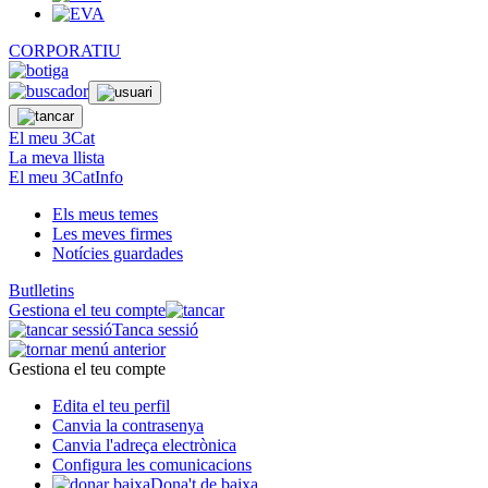
CORPORATIU
El meu 3Cat
La meva llista
El meu 3CatInfo
Els meus temes
Les meves firmes
Notícies guardades
Butlletins
Gestiona el teu compte
Tanca sessió
Gestiona el teu compte
Edita el teu perfil
Canvia la contrasenya
Canvia l'adreça electrònica
Configura les comunicacions
Dona't de baixa