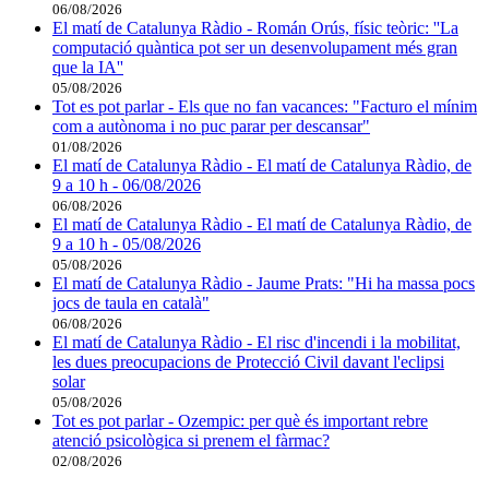
06/08/2026
El matí de Catalunya Ràdio - Román Orús, físic teòric: ''La
computació quàntica pot ser un desenvolupament més gran
que la IA''
05/08/2026
Tot es pot parlar - Els que no fan vacances: "Facturo el mínim
com a autònoma i no puc parar per descansar"
01/08/2026
El matí de Catalunya Ràdio - El matí de Catalunya Ràdio, de
9 a 10 h - 06/08/2026
06/08/2026
El matí de Catalunya Ràdio - El matí de Catalunya Ràdio, de
9 a 10 h - 05/08/2026
05/08/2026
El matí de Catalunya Ràdio - Jaume Prats: "Hi ha massa pocs
jocs de taula en català"
06/08/2026
El matí de Catalunya Ràdio - El risc d'incendi i la mobilitat,
les dues preocupacions de Protecció Civil davant l'eclipsi
solar
05/08/2026
Tot es pot parlar - Ozempic: per què és important rebre
atenció psicològica si prenem el fàrmac?
02/08/2026