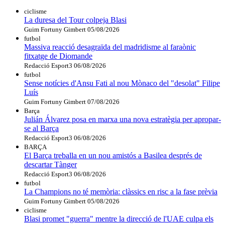
ciclisme
La duresa del Tour colpeja Blasi
Guim Fortuny Gimbert
05/08/2026
futbol
Massiva reacció desagraïda del madridisme al faraònic
fitxatge de Diomande
Redacció Esport3
06/08/2026
futbol
Sense notícies d'Ansu Fati al nou Mònaco del "desolat" Filipe
Luís
Guim Fortuny Gimbert
07/08/2026
Barça
Julián Álvarez posa en marxa una nova estratègia per apropar-
se al Barça
Redacció Esport3
06/08/2026
BARÇA
El Barça treballa en un nou amistós a Basilea després de
descartar Tànger
Redacció Esport3
06/08/2026
futbol
La Champions no té memòria: clàssics en risc a la fase prèvia
Guim Fortuny Gimbert
05/08/2026
ciclisme
Blasi promet "guerra" mentre la direcció de l'UAE culpa els