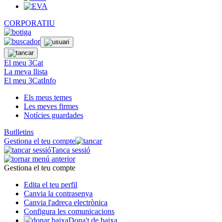
CORPORATIU
El meu 3Cat
La meva llista
El meu 3CatInfo
Els meus temes
Les meves firmes
Notícies guardades
Butlletins
Gestiona el teu compte
Tanca sessió
Gestiona el teu compte
Edita el teu perfil
Canvia la contrasenya
Canvia l'adreça electrònica
Configura les comunicacions
Dona't de baixa