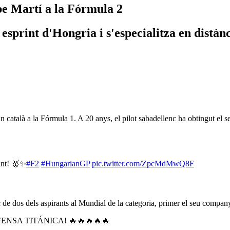
pe Martí a la Fórmula 2
 esprint d'Hongria i s'especialitza en distàn
un català a la Fórmula 1. A 20 anys, el pilot sabadellenc ha obtingut el 
rint! 🥇✨
#F2
#HungarianGP
pic.twitter.com/ZpcMdMwQ8F
c de dos dels aspirants al Mundial de la categoria, primer el seu compa
ENSA TITÁNICA! 🔥🔥🔥🔥🔥