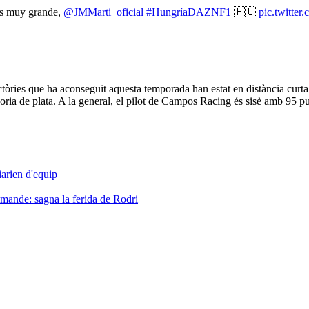
res muy grande,
@JMMarti_oficial
#HungríaDAZNF1
🇭🇺
pic.twitte
ictòries que ha aconseguit aquesta temporada han estat en distància curta
egoria de plata. A la general, el pilot de Campos Racing és sisè amb 95 pu
iarien d'equip
omande: sagna la ferida de Rodri