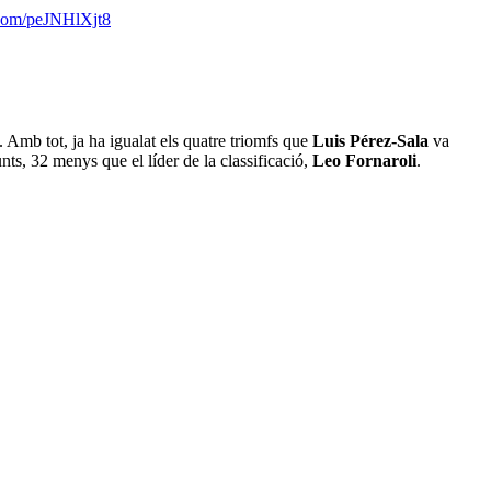
r.com/peJNHlXjt8
. Amb tot, ja ha igualat els quatre triomfs que
Luis Pérez-Sala
va
nts, 32 menys que el líder de la classificació,
Leo Fornaroli
.