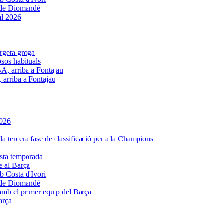
e de Diomandé
osos habituals
 arriba a Fontajau
e al Barça
e de Diomandé
arça