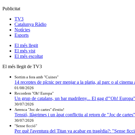
Publicitat
TV3
Catalunya Ràdio
Notícies
Esports
El
més llegit
El
més vist
El
més escoltat
El més llegit de TV3
Sortim a fora amb "Cuines"
14 receptes de pícnic per menjar a la platja, al parc o al cinema 
01/08/2026
Recordem "Oh! Europa"
Un grup de catalans, un bar madrileny... El gag d'"Oh! Europa"
30/07/2026
Arrenca "Joc de cartes" d'estiu!
Tensió, llàgrimes i un àpat conflictiu al retorn de "Joc de cartes
30/07/2026
"Sense ficció"
Per què l'aventura del Titan va acabar en tragèdia?: "Sense ficció