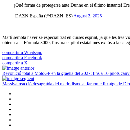
¡Qué forma de protegerse ante Dunne en el último instante! E
 DAZN España (@DAZN_ES)
August 2, 2025
Martí sembla haver-se especialitzat en curses esprint, ja que les tres v
obtenir a la Fórmula 3000, fins ara el pilot estatal més exitós a la cat
compartir a Whatsapp
compartir a Facebook
compartir a X
Revolució total a MotoGP en la graella del 2027: fins a 16 pilots canv
Massiva reacció desagraïda del madridisme al faraònic fitxatge de Di