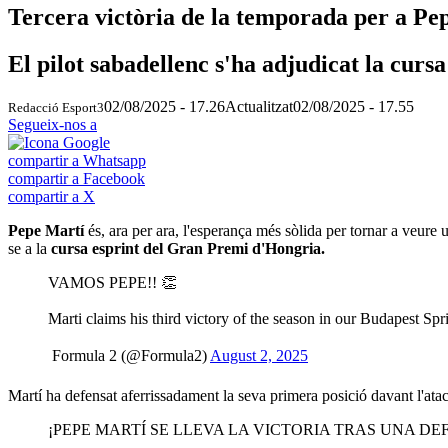
Tercera victòria de la temporada per a Pe
El pilot sabadellenc s'ha adjudicat la cursa
02/08/2025 - 17.26
Actualitzat
02/08/2025 - 17.55
Redacció Esport3
Segueix-nos a
compartir a Whatsapp
compartir a Facebook
compartir a X
Pepe Martí
és, ara per ara, l'esperança més sòlida per tornar a veure 
se a la
cursa esprint del Gran Premi d'Hongria.
VAMOS PEPE!! 👏
Marti claims his third victory of the season in our Budapest Sp
 Formula 2 (@Formula2)
August 2, 2025
Martí ha defensat aferrissadament la seva primera posició davant l'ata
¡PEPE MARTÍ SE LLEVA LA VICTORIA TRAS UNA DEF