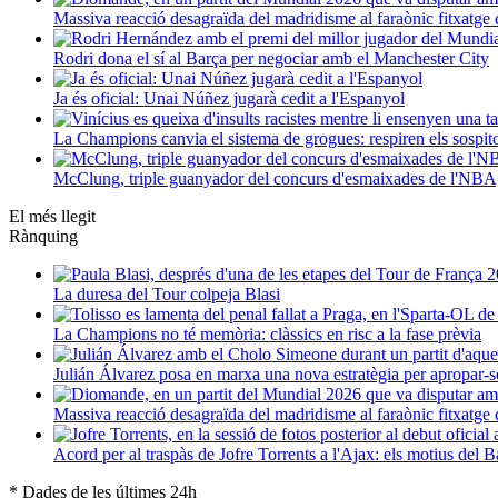
Massiva reacció desagraïda del madridisme al faraònic fitxatg
Rodri dona el sí al Barça per negociar amb el Manchester City
Ja és oficial: Unai Núñez jugarà cedit a l'Espanyol
La Champions canvia el sistema de grogues: respiren els sospit
McClung, triple guanyador del concurs d'esmaixades de l'NBA,
El més llegit
Rànquing
La duresa del Tour colpeja Blasi
La Champions no té memòria: clàssics en risc a la fase prèvia
Julián Álvarez posa en marxa una nova estratègia per apropar-s
Massiva reacció desagraïda del madridisme al faraònic fitxatg
Acord per al traspàs de Jofre Torrents a l'Ajax: els motius del B
* Dades de les últimes 24h