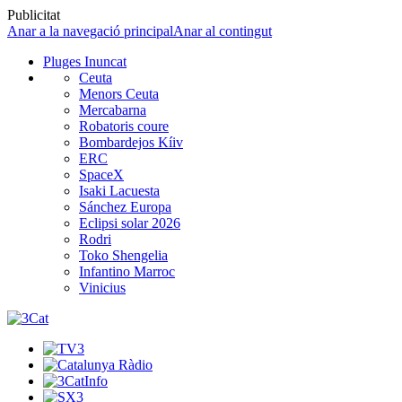
Publicitat
Anar a la navegació principal
Anar al contingut
Pluges Inuncat
Ceuta
Menors Ceuta
Mercabarna
Robatoris coure
Bombardejos Kíiv
ERC
SpaceX
Isaki Lacuesta
Sánchez Europa
Eclipsi solar 2026
Rodri
Toko Shengelia
Infantino Marroc
Vinicius